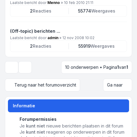
Laatste bericht door
Menno
»
10 feb 2010 21:11
2
Reacties
55774
Weergaves
(Off-topic) berichten ...
Laatste bericht door
admin
»
12 nov 2008 10:02
2
Reacties
55919
Weergaves
10 onderwerpen • Pagina
1
van
1
Weergave- en sorteeropties
Terug naar het forumoverzicht
Ga naar
Informatie
Forumpermissies
Je
kunt niet
nieuwe berichten plaatsen in dit forum
Je
kunt niet
reageren op onderwerpen in dit forum