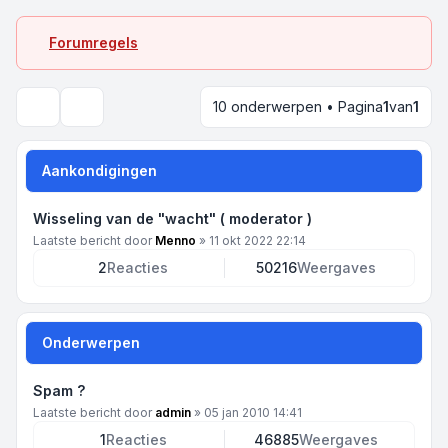
Forumregels
10 onderwerpen • Pagina
1
van
1
Zoek
Aankondigingen
Wisseling van de "wacht" ( moderator )
Laatste bericht door
Menno
»
11 okt 2022 22:14
2
Reacties
50216
Weergaves
Onderwerpen
Spam ?
Laatste bericht door
admin
»
05 jan 2010 14:41
1
Reacties
46885
Weergaves