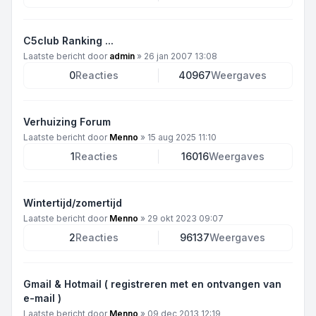
C5club Ranking ...
Laatste bericht door
admin
»
26 jan 2007 13:08
0
Reacties
40967
Weergaves
Verhuizing Forum
Laatste bericht door
Menno
»
15 aug 2025 11:10
1
Reacties
16016
Weergaves
Wintertijd/zomertijd
Laatste bericht door
Menno
»
29 okt 2023 09:07
2
Reacties
96137
Weergaves
Gmail & Hotmail ( registreren met en ontvangen van
e-mail )
Laatste bericht door
Menno
»
09 dec 2013 12:19