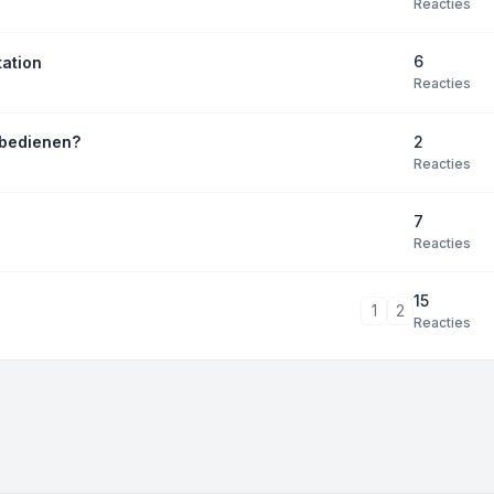
Reacties
6
tation
Reacties
2
 bedienen?
Reacties
7
Reacties
15
1
2
Reacties
ropties