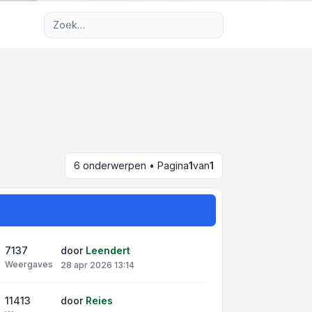
Uitgebreid zoeken
6 onderwerpen • Pagina
1
van
1
7137
door
Leendert
Weergaves
28 apr 2026 13:14
11413
door
Reies