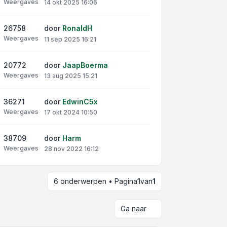
Weergaves
14 okt 2025 16:06
26758
door
RonaldH
Weergaves
11 sep 2025 16:21
20772
door
JaapBoerma
Weergaves
13 aug 2025 15:21
36271
door
EdwinC5x
Weergaves
17 okt 2024 10:50
38709
door
Harm
Weergaves
28 nov 2022 16:12
6 onderwerpen • Pagina
1
van
1
Ga naar