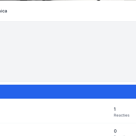
nica
1
Reacties
0