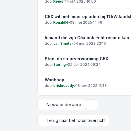
door
Reies
»
14 okt 2025 16:06
C5X wil niet meer opladen bij 11 kW laads
door
RonaldH
»
08 mei 2025 14:49
Iemand die zijn C5x ook echt remote kan
door
Jan Smets
»
04 mei 2023 23:16
Stoel en stuurverwarming C5X
door
Storing
»
02 apr 2024 09:24
Wanhoop
door
ericlecaddy
»
18 nov 2022 11:48
Nieuw onderwerp
Weergave- en sortee
Terug naar het forumoverzicht