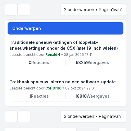
2 onderwerpen • Pagina
1
van
1
Zoek
Onderwerpen
Traditionele sneeuwkettingen of loopvlak-
sneeuwkettingen onder de C5X (met 19 inch wielen)
Laatste bericht door
RonaldH
»
08 jan 2026 17:11
0
Reacties
9325
Weergaves
Trekhaak opnieuw inleren na een software-update
Laatste bericht door
C5HDI110
»
02 okt 2024 22:01
1
Reacties
18810
Weergaves
2 onderwerpen • Pagina
1
van
1
Weergave- en sorteeropties