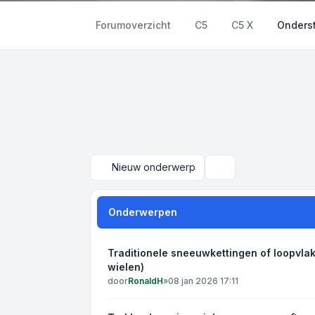
Forumoverzicht
C5
C5 X
Onderst
Nieuw onderwerp
Zoek
Onderwerpen
Traditionele sneeuwkettingen of loopvla
wielen)
door
RonaldH
»
08 jan 2026 17:11