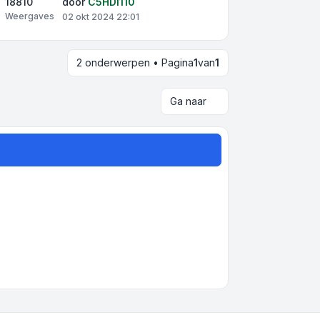
18810
door
C5HDI110
Weergaves
02 okt 2024 22:01
2 onderwerpen • Pagina
1
van
1
Ga naar