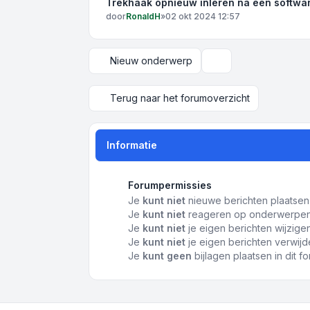
Trekhaak opnieuw inleren na een softwa
door
RonaldH
»
02 okt 2024 12:57
Nieuw onderwerp
Weergave- en sortee
Terug naar het forumoverzicht
Informatie
Forumpermissies
Je
kunt niet
nieuwe berichten plaatsen 
Je
kunt niet
reageren op onderwerpen 
Je
kunt niet
je eigen berichten wijzigen
Je
kunt niet
je eigen berichten verwijde
Je
kunt geen
bijlagen plaatsen in dit f