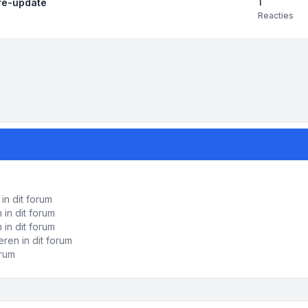
1
re-update
Reacties
ropties
in dit forum
in dit forum
 in dit forum
ren in dit forum
orum