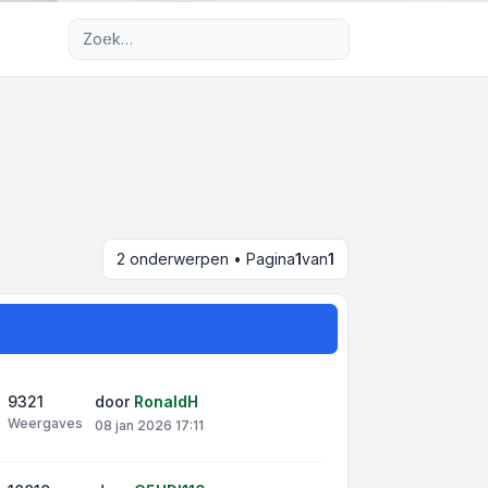
Uitgebreid zoeken
2 onderwerpen • Pagina
1
van
1
9321
door
RonaldH
Weergaves
08 jan 2026 17:11