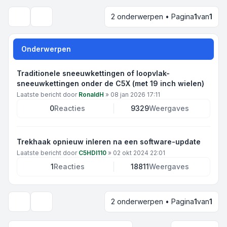
2 onderwerpen • Pagina
1
van
1
Zoek
Onderwerpen
Traditionele sneeuwkettingen of loopvlak-
sneeuwkettingen onder de C5X (met 19 inch wielen)
Laatste bericht door
RonaldH
»
08 jan 2026 17:11
0
Reacties
9329
Weergaves
Trekhaak opnieuw inleren na een software-update
Laatste bericht door
C5HDI110
»
02 okt 2024 22:01
1
Reacties
18811
Weergaves
2 onderwerpen • Pagina
1
van
1
Weergave- en sorteeropties