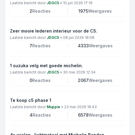
Laatste bericht door
JDGC5
»
10 jun 2026 17:19
2
Reacties
1975
Weergaves
Zeer mooie lederen interieur voor de C5.
Laatste bericht door
JDGC5
»
08 jun 2026 18:08
7
Reacties
4333
Weergaves
1 suzuka velg met goede michelin.
Laatste bericht door
JDGC5
»
30 mei 2026 12:34
0
Reacties
2067
Weergaves
Te koop c5 phase 1
Laatste bericht door
Muppie
»
23 mei 2026 18:43
4
Reacties
6578
Weergaves
4x wielen , lichtmetaal met Michelin Banden