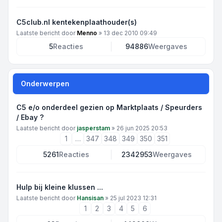
C5club.nl kentekenplaathouder(s)
Laatste bericht door
Menno
»
13 dec 2010 09:49
5
Reacties
94886
Weergaves
Onderwerpen
C5 e/o onderdeel gezien op Marktplaats / Speurders
/ Ebay ?
Laatste bericht door
jasperstam
»
26 jun 2025 20:53
1
…
347
348
349
350
351
5261
Reacties
2342953
Weergaves
Hulp bij kleine klussen ...
Laatste bericht door
Hansisan
»
25 jul 2023 12:31
1
2
3
4
5
6