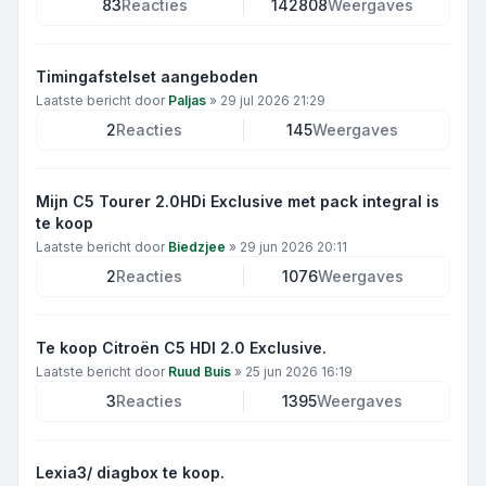
83
Reacties
142808
Weergaves
Timingafstelset aangeboden
Laatste bericht door
Paljas
»
29 jul 2026 21:29
2
Reacties
145
Weergaves
Mijn C5 Tourer 2.0HDi Exclusive met pack integral is
te koop
Laatste bericht door
Biedzjee
»
29 jun 2026 20:11
2
Reacties
1076
Weergaves
Te koop Citroën C5 HDI 2.0 Exclusive.
Laatste bericht door
Ruud Buis
»
25 jun 2026 16:19
3
Reacties
1395
Weergaves
Lexia3/ diagbox te koop.