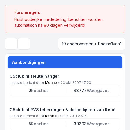
Forumregels
Huishoudelijke mededeling: berichten worden
automatisch na 90 dagen verwijderd!
10 onderwerpen • Pagina
1
van
1
Zoek
Aankondigingen
C5club.nl sleutelhanger
Laatste bericht door
Menno
»
23 okt 2007 17:20
0
Reacties
43777
Weergaves
C5club.nl RVS tellerringen & dorpellijsten van René
Laatste bericht door
Rene
»
17 mei 2011 23:16
5
Reacties
39393
Weergaves