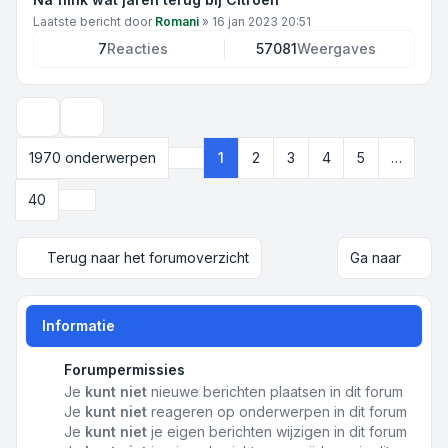
Laatste bericht door
Romani
»
16 jan 2023 20:51
7
Reacties
57081
Weergaves
Weergave- en sorteeropties
1970 onderwerpen
1
2
3
4
5
…
Pagina
1
van
40
Volgende
40
Terug naar het forumoverzicht
Ga naar
Informatie
Forumpermissies
Je
kunt niet
nieuwe berichten plaatsen in dit forum
Je
kunt niet
reageren op onderwerpen in dit forum
Je
kunt niet
je eigen berichten wijzigen in dit forum