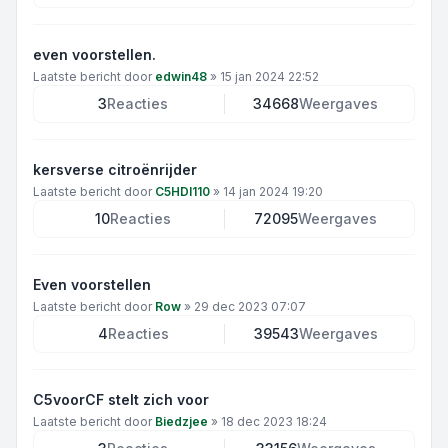
even voorstellen.
Laatste bericht door
edwin48
»
15 jan 2024 22:52
3
Reacties
34668
Weergaves
kersverse citroënrijder
Laatste bericht door
C5HDI110
»
14 jan 2024 19:20
10
Reacties
72095
Weergaves
Even voorstellen
Laatste bericht door
Row
»
29 dec 2023 07:07
4
Reacties
39543
Weergaves
C5voorCF stelt zich voor
Laatste bericht door
Biedzjee
»
18 dec 2023 18:24