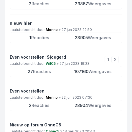
2
Reacties
29867
Weergaves
nieuw hier
Laatste bericht door
Menno
»
27 jun 2023 22:50
1
Reacties
23905
Weergaves
Even voorstellen: Sjoegerd
1
2
Laatste bericht door
WilC5
»
27 jun 2023 19:23
27
Reacties
107160
Weergaves
Even voorstellen
Laatste bericht door
Menno
»
22 jun 2023 07:30
2
Reacties
28904
Weergaves
Nieuw op forum OnneC5
Laatste bericht door
Onnec5
»
18 mei 2023 20:43