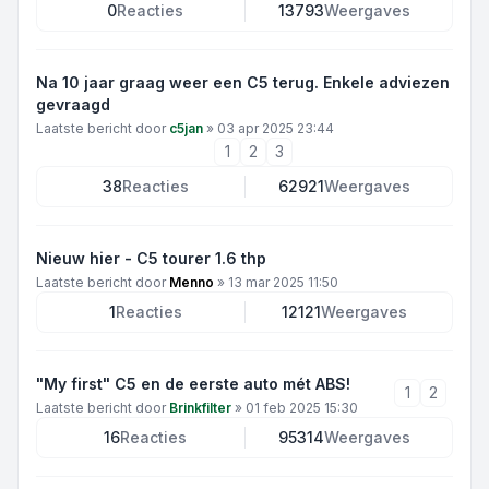
0
Reacties
13793
Weergaves
Na 10 jaar graag weer een C5 terug. Enkele adviezen
gevraagd
Laatste bericht door
c5jan
»
03 apr 2025 23:44
1
2
3
38
Reacties
62921
Weergaves
Nieuw hier - C5 tourer 1.6 thp
Laatste bericht door
Menno
»
13 mar 2025 11:50
1
Reacties
12121
Weergaves
"My first" C5 en de eerste auto mét ABS!
1
2
Laatste bericht door
Brinkfilter
»
01 feb 2025 15:30
16
Reacties
95314
Weergaves