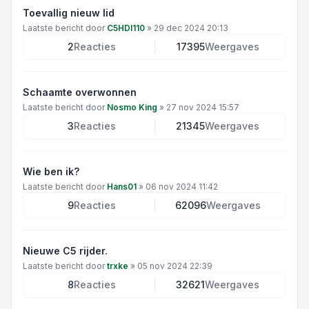
Toevallig nieuw lid
Laatste bericht door
C5HDI110
»
29 dec 2024 20:13
2
Reacties
17395
Weergaves
Schaamte overwonnen
Laatste bericht door
Nosmo King
»
27 nov 2024 15:57
3
Reacties
21345
Weergaves
Wie ben ik?
Laatste bericht door
Hans01
»
06 nov 2024 11:42
9
Reacties
62096
Weergaves
Nieuwe C5 rijder.
Laatste bericht door
trxke
»
05 nov 2024 22:39
8
Reacties
32621
Weergaves