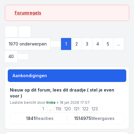
Forumregels
Zoek
1970 onderwerpen
1
2
3
4
5
…
Pagina
1
van
40
Volgende
40
Aankondigingen
Nieuw op dit forum, lees dit draadje ( stel je even
voor )
Laatste bericht door
trxke
»
18 jan 2026 17:07
1
…
119
120
121
122
123
1841
Reacties
1514975
Weergaves