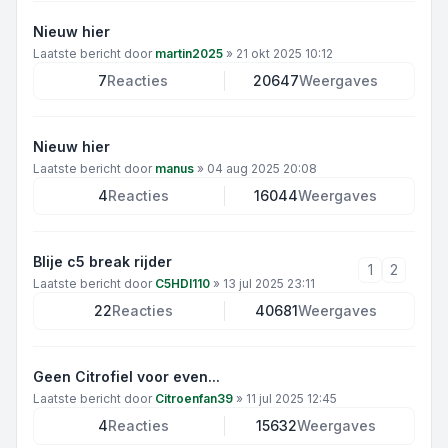
Nieuw hier
Laatste bericht door
martin2025
»
21 okt 2025 10:12
7
Reacties
20647
Weergaves
Nieuw hier
Laatste bericht door
manus
»
04 aug 2025 20:08
4
Reacties
16044
Weergaves
Blije c5 break rijder
1
2
Laatste bericht door
C5HDI110
»
13 jul 2025 23:11
22
Reacties
40681
Weergaves
Geen Citrofiel voor even...
Laatste bericht door
Citroenfan39
»
11 jul 2025 12:45
4
Reacties
15632
Weergaves