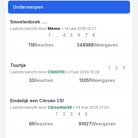
Onderwerpen
Smoelenboek .....
Laatste bericht door
Menno
»
14 sep 2016 10:27
1
…
4
5
6
7
8
118
Reacties
348988
Weergaves
Tuurtje
1
2
3
Laatste bericht door
C5HDI110
»
01 jun 2026 10:29
33
Reacties
13051
Weergaves
Eindelijk een Citroën C5!
Laatste bericht door
Citroenfan39
»
24 mar 2026 21:33
1
2
3
4
5
65
Reacties
91627
Weergaves