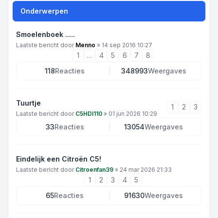
Onderwerpen
Smoelenboek .....
Laatste bericht door
Menno
»
14 sep 2016 10:27
1
…
4
5
6
7
8
118
Reacties
348993
Weergaves
Tuurtje
1
2
3
Laatste bericht door
C5HDI110
»
01 jun 2026 10:29
33
Reacties
13054
Weergaves
Eindelijk een Citroën C5!
Laatste bericht door
Citroenfan39
»
24 mar 2026 21:33
1
2
3
4
5
65
Reacties
91630
Weergaves