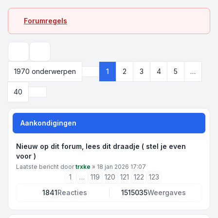
Forumregels
Zoek
1970 onderwerpen
1
2
3
4
5
…
Pagina
1
van
40
Volgende
40
Aankondigingen
Nieuw op dit forum, lees dit draadje ( stel je even
voor )
Laatste bericht door
trxke
»
18 jan 2026 17:07
1
…
119
120
121
122
123
1841
Reacties
1515035
Weergaves