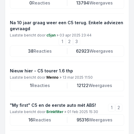
0
Reacties
13794
Weergaves
Na 10 jaar graag weer een C5 terug. Enkele adviezen
gevraagd
Laatste bericht door
c5jan
»
03 apr 2025 23:44
1
2
3
38
Reacties
62923
Weergaves
Nieuw hier - C5 tourer 1.6 thp
Laatste bericht door
Menno
»
13 mar 2025 11:50
1
Reacties
12122
Weergaves
"My first" C5 en de eerste auto mét ABS!
1
2
Laatste bericht door
Brinkfilter
»
01 feb 2025 15:30
16
Reacties
95316
Weergaves