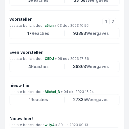
3
Reacties
33158
Weergaves
voorstellen
1
2
Laatste bericht door
c5jan
»
03 dec 2023 10:56
17
Reacties
93883
Weergaves
Even voorstellen
Laatste bericht door
C5DJ
»
09 nov 2023 17:36
4
Reacties
38363
Weergaves
nieuw hier
Laatste bericht door
Michel_B
»
04 okt 2023 16:24
1
Reacties
27335
Weergaves
Nieuw hier!
Laatste bericht door
willy4
»
30 jun 2023 09:13