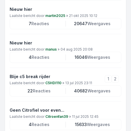
Nieuw hier
Laatste bericht door
martin2025
»
21 okt 2025 10:12
7
Reacties
20647
Weergaves
Nieuw hier
Laatste bericht door
manus
»
04 aug 2025 20:08
4
Reacties
16046
Weergaves
Blije c5 break rijder
1
2
Laatste bericht door
C5HDI110
»
13 jul 2025 23:11
22
Reacties
40682
Weergaves
Geen Citrofiel voor even...
Laatste bericht door
Citroenfan39
»
11 jul 2025 12:45
4
Reacties
15633
Weergaves