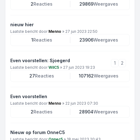
2
Reacties
29869
Weergaves
nieuw hier
Laatste bericht door
Menno
»
27 jun 2023 22:50
1
Reacties
23906
Weergaves
Even voorstellen: Sjoegerd
1
2
Laatste bericht door
WilC5
»
27 jun 2023 19:23
27
Reacties
107162
Weergaves
Even voorstellen
Laatste bericht door
Menno
»
22 jun 2023 07:30
2
Reacties
28904
Weergaves
Nieuw op forum OnneC5
Laatste bericht door
Onnec5
»
18 mei 2023 20:43