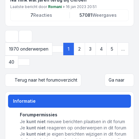
Laatste bericht door
Romani
»
16 jan 2023 20:51
7
Reacties
57081
Weergaves
Weergave- en sorteeropties
1970 onderwerpen
1
2
3
4
5
…
Pagina
1
van
40
Volgende
40
Terug naar het forumoverzicht
Ga naar
Informatie
Forumpermissies
Je
kunt niet
nieuwe berichten plaatsen in dit forum
Je
kunt niet
reageren op onderwerpen in dit forum
Je
kunt niet
je eigen berichten wijzigen in dit forum