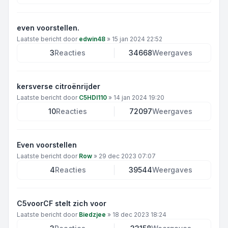
even voorstellen.
Laatste bericht door
edwin48
»
15 jan 2024 22:52
3
Reacties
34668
Weergaves
kersverse citroënrijder
Laatste bericht door
C5HDI110
»
14 jan 2024 19:20
10
Reacties
72097
Weergaves
Even voorstellen
Laatste bericht door
Row
»
29 dec 2023 07:07
4
Reacties
39544
Weergaves
C5voorCF stelt zich voor
Laatste bericht door
Biedzjee
»
18 dec 2023 18:24