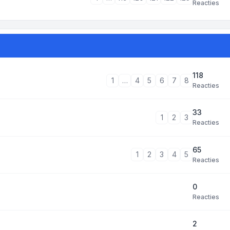
Reacties
118
1
…
4
5
6
7
8
Reacties
33
1
2
3
Reacties
65
1
2
3
4
5
Reacties
0
Reacties
2