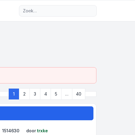
Uitgebreid zoeken
Volgende
1
2
3
4
5
…
40
Pagina
1
van
40
1514630
door
trxke