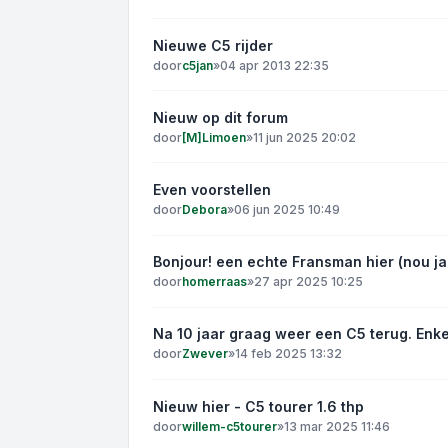
Nieuwe C5 rijder
door
c5jan
»
04 apr 2013 22:35
Nieuw op dit forum
door
[M]Limoen
»
11 jun 2025 20:02
Even voorstellen
door
Debora
»
06 jun 2025 10:49
Bonjour! een echte Fransman hier (nou j
door
homerraas
»
27 apr 2025 10:25
Na 10 jaar graag weer een C5 terug. Enk
door
Zwever
»
14 feb 2025 13:32
Nieuw hier - C5 tourer 1.6 thp
door
willem-c5tourer
»
13 mar 2025 11:46