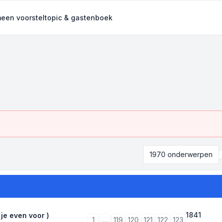
een voorsteltopic & gastenboek
1970 onderwerpen
1841
 je even voor )
1
…
119
120
121
122
123