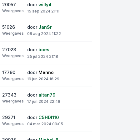
20057
door
willy4
Weergaves
15 sep 2024 21:11
51026
door
JanSr
Weergaves
08 aug 2024 11:22
27023
door
boes
Weergaves
25 jul 2024 21:18
17790
door
Menno
Weergaves
19 jun 2024 16:29
27343
door
altan79
Weergaves
17 jun 2024 22:48
29371
door
C5HDI110
Weergaves
04 mar 2024 09:05
30075
door
Michel_B