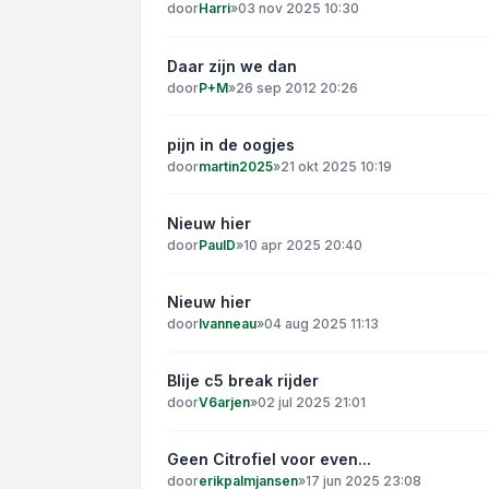
door
Harri
»
03 nov 2025 10:30
Daar zijn we dan
door
P+M
»
26 sep 2012 20:26
pijn in de oogjes
door
martin2025
»
21 okt 2025 10:19
Nieuw hier
door
PaulD
»
10 apr 2025 20:40
Nieuw hier
door
Ivanneau
»
04 aug 2025 11:13
Blije c5 break rijder
door
V6arjen
»
02 jul 2025 21:01
Geen Citrofiel voor even...
door
erikpalmjansen
»
17 jun 2025 23:08