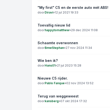
"My first" C5 en de eerste auto mét ABS!
door
Diravi
»
12 jul 2021 19:33
Toevallig nieuw lid
door
happytomatthew
»
29 dec 2024 11:08
Schaamte overwonnen
door
BmwStephan
»
27 nov 2024 11:34
Wie ben ik?
door
Hans01
»
21 jul 2023 15:28
Nieuwe C5 rijder.
door
Pablo Fanque
»
02 nov 2024 13:52
Terug van weggeweest
door
kansberg
»
07 okt 2024 17:32