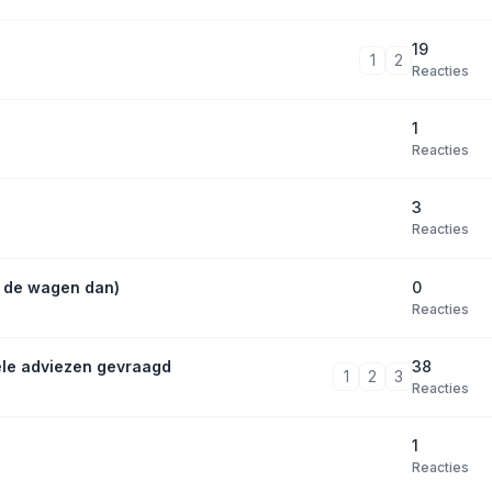
19
1
2
Reacties
1
Reacties
3
Reacties
0
a de wagen dan)
Reacties
38
ele adviezen gevraagd
1
2
3
Reacties
1
Reacties