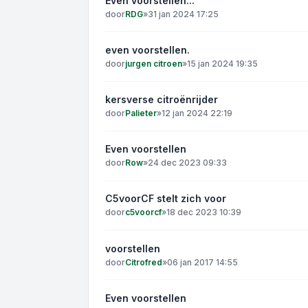
Even voorstellen...
door
RDG
»
31 jan 2024 17:25
even voorstellen.
door
jurgen citroen
»
15 jan 2024 19:35
kersverse citroënrijder
door
Palieter
»
12 jan 2024 22:19
Even voorstellen
door
Row
»
24 dec 2023 09:33
C5voorCF stelt zich voor
door
c5voorcf
»
18 dec 2023 10:39
voorstellen
door
Citrofred
»
06 jan 2017 14:55
Even voorstellen