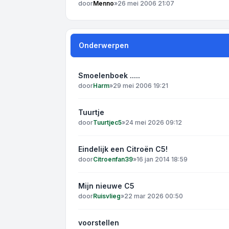
door
Menno
»
26 mei 2006 21:07
Onderwerpen
Smoelenboek .....
door
Harm
»
29 mei 2006 19:21
Tuurtje
door
Tuurtjec5
»
24 mei 2026 09:12
Eindelijk een Citroën C5!
door
Citroenfan39
»
16 jan 2014 18:59
Mijn nieuwe C5
door
Ruisvlieg
»
22 mar 2026 00:50
voorstellen