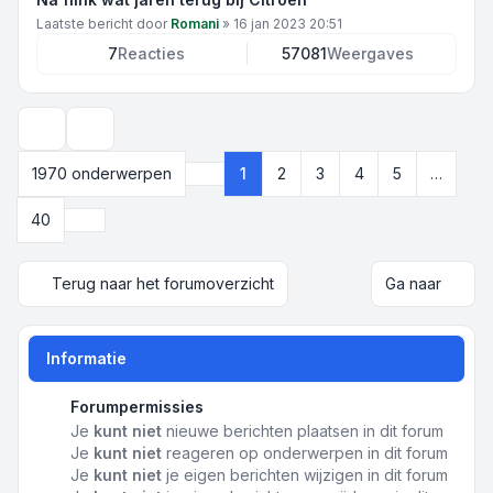
Laatste bericht door
Romani
»
16 jan 2023 20:51
7
Reacties
57081
Weergaves
Weergave- en sorteeropties
1970 onderwerpen
1
2
3
4
5
…
Pagina
1
van
40
Volgende
40
Terug naar het forumoverzicht
Ga naar
Informatie
Forumpermissies
Je
kunt niet
nieuwe berichten plaatsen in dit forum
Je
kunt niet
reageren op onderwerpen in dit forum
Je
kunt niet
je eigen berichten wijzigen in dit forum