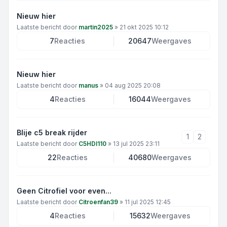
Nieuw hier
Laatste bericht door
martin2025
»
21 okt 2025 10:12
7
Reacties
20647
Weergaves
Nieuw hier
Laatste bericht door
manus
»
04 aug 2025 20:08
4
Reacties
16044
Weergaves
Blije c5 break rijder
1
2
Laatste bericht door
C5HDI110
»
13 jul 2025 23:11
22
Reacties
40680
Weergaves
Geen Citrofiel voor even...
Laatste bericht door
Citroenfan39
»
11 jul 2025 12:45
4
Reacties
15632
Weergaves