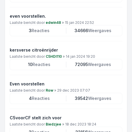
even voorstellen.
Laatste bericht door
edwin48
»
15 jan 2024 22:52
3
Reacties
34666
Weergaves
kersverse citroënrijder
Laatste bericht door
C5HDI110
»
14 jan 2024 19:20
10
Reacties
72095
Weergaves
Even voorstellen
Laatste bericht door
Row
»
29 dec 2023 07:07
4
Reacties
39542
Weergaves
C5voorCF stelt zich voor
Laatste bericht door
Biedzjee
»
18 dec 2023 18:24