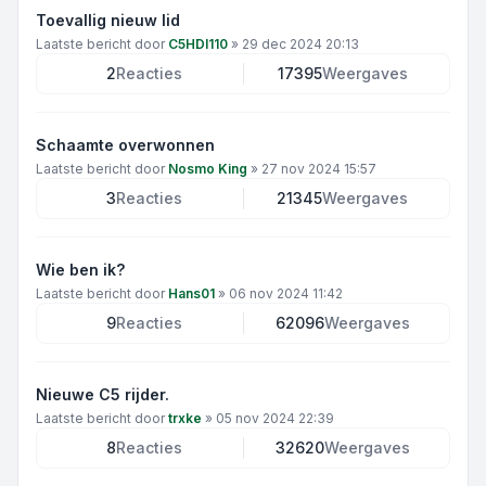
Toevallig nieuw lid
Laatste bericht door
C5HDI110
»
29 dec 2024 20:13
2
Reacties
17395
Weergaves
Schaamte overwonnen
Laatste bericht door
Nosmo King
»
27 nov 2024 15:57
3
Reacties
21345
Weergaves
Wie ben ik?
Laatste bericht door
Hans01
»
06 nov 2024 11:42
9
Reacties
62096
Weergaves
Nieuwe C5 rijder.
Laatste bericht door
trxke
»
05 nov 2024 22:39
8
Reacties
32620
Weergaves