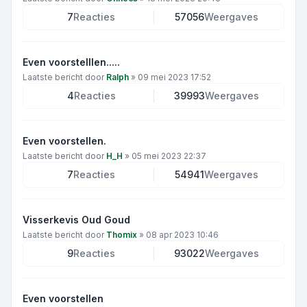
7
Reacties
57056
Weergaves
Even voorstelllen.....
Laatste bericht door
Ralph
»
09 mei 2023 17:52
4
Reacties
39993
Weergaves
Even voorstellen.
Laatste bericht door
H_H
»
05 mei 2023 22:37
7
Reacties
54941
Weergaves
Visserkevis Oud Goud
Laatste bericht door
Thomix
»
08 apr 2023 10:46
9
Reacties
93022
Weergaves
Even voorstellen