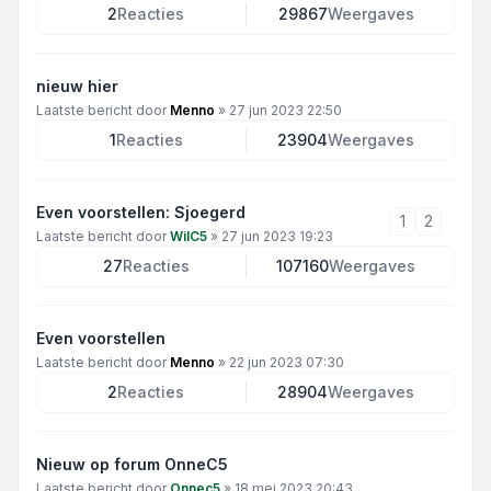
2
Reacties
29867
Weergaves
nieuw hier
Laatste bericht door
Menno
»
27 jun 2023 22:50
1
Reacties
23904
Weergaves
Even voorstellen: Sjoegerd
1
2
Laatste bericht door
WilC5
»
27 jun 2023 19:23
27
Reacties
107160
Weergaves
Even voorstellen
Laatste bericht door
Menno
»
22 jun 2023 07:30
2
Reacties
28904
Weergaves
Nieuw op forum OnneC5
Laatste bericht door
Onnec5
»
18 mei 2023 20:43