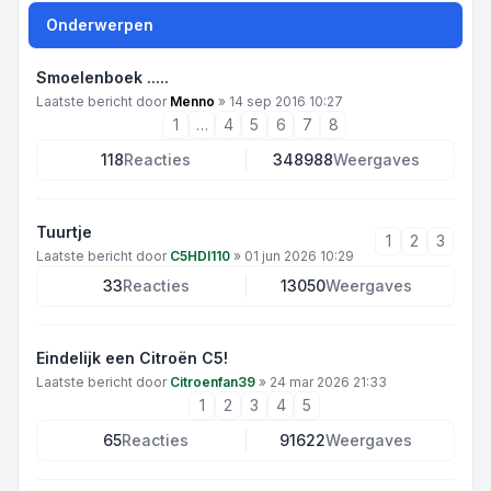
Onderwerpen
Smoelenboek .....
Laatste bericht door
Menno
»
14 sep 2016 10:27
1
…
4
5
6
7
8
118
Reacties
348988
Weergaves
Tuurtje
1
2
3
Laatste bericht door
C5HDI110
»
01 jun 2026 10:29
33
Reacties
13050
Weergaves
Eindelijk een Citroën C5!
Laatste bericht door
Citroenfan39
»
24 mar 2026 21:33
1
2
3
4
5
65
Reacties
91622
Weergaves