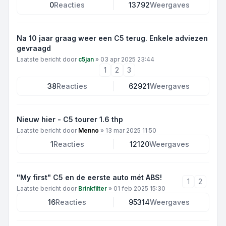
0
Reacties
13792
Weergaves
Na 10 jaar graag weer een C5 terug. Enkele adviezen
gevraagd
Laatste bericht door
c5jan
»
03 apr 2025 23:44
1
2
3
38
Reacties
62921
Weergaves
Nieuw hier - C5 tourer 1.6 thp
Laatste bericht door
Menno
»
13 mar 2025 11:50
1
Reacties
12120
Weergaves
"My first" C5 en de eerste auto mét ABS!
1
2
Laatste bericht door
Brinkfilter
»
01 feb 2025 15:30
16
Reacties
95314
Weergaves