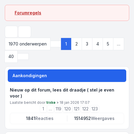
Forumregels
Zoek
1970 onderwerpen
1
2
3
4
5
…
Pagina
1
van
40
Volgende
40
Aankondigingen
Nieuw op dit forum, lees dit draadje ( stel je even
voor )
Laatste bericht door
trxke
»
18 jan 2026 17:07
1
…
119
120
121
122
123
1841
Reacties
1514952
Weergaves