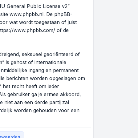
U General Public License v2
”
site
www.phpbb.nl
. De phpBB-
oor wat wordt toegestaan of juist
ttps://www.phpbb.com/
of de
 dreigend, seksueel georiënteerd of
” is gehost of internationale
onmiddellijke ingang en permanent
alle berichten worden opgeslagen om
het recht heeft om ieder
. Als gebruiker ga je ermee akkoord,
 niet aan een derde partij zal
rdelijk worden gehouden voor een
orwaarden