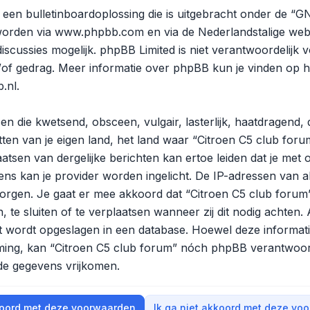
een bulletinboardoplossing die is uitgebracht onder de “
GN
worden via
www.phpbb.com
en via de Nederlandstalige web
scussies mogelijk. phpBB Limited is niet verantwoordelijk v
/of gedrag. Meer informatie over phpBB kun je vinden op
h
.nl
.
en die kwetsend, obsceen, vulgair, lasterlijk, haatdragend,
ten van je eigen land, het land waar “Citroen C5 club forum
tsen van dergelijke berichten kan ertoe leiden dat je met 
ns kan je provider worden ingelicht. De IP-adressen van 
gen. Je gaat er mee akkoord dat “Citroen C5 club forum” 
, te sluiten of te verplaatsen wanneer zij dit nodig achten
ert wordt opgeslagen in een database. Hoewel deze informatie
mming, kan “Citroen C5 club forum” nóch phpBB verantwoo
 de gegevens vrijkomen.
koord met deze voorwaarden
Ik ga niet akkoord met deze vo