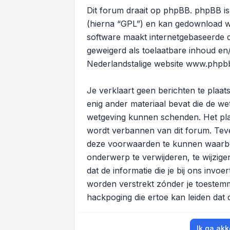
Dit forum draait op phpBB. phpBB is 
(hierna “GPL”) en kan gedownload 
software maakt internetgebaseerde di
geweigerd als toelaatbare inhoud en
Nederlandstalige website
www.phpbb
Je verklaart geen berichten te plaats
enig ander materiaal bevat die de wet
wetgeving kunnen schenden. Het plaa
wordt verbannen van dit forum. Teve
deze voorwaarden te kunnen waarbor
onderwerp te verwijderen, te wijzigen
dat de informatie die je bij ons invo
worden verstrekt zónder je toeste
hackpoging die ertoe kan leiden dat
Ik ga ak