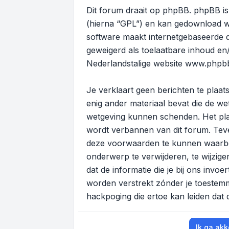
Dit forum draait op phpBB. phpBB is 
(hierna “GPL”) en kan gedownload 
software maakt internetgebaseerde di
geweigerd als toelaatbare inhoud en
Nederlandstalige website
www.phpbb
Je verklaart geen berichten te plaats
enig ander materiaal bevat die de wet
wetgeving kunnen schenden. Het plaa
wordt verbannen van dit forum. Teve
deze voorwaarden te kunnen waarbor
onderwerp te verwijderen, te wijzigen
dat de informatie die je bij ons invo
worden verstrekt zónder je toeste
hackpoging die ertoe kan leiden dat
Ik ga ak