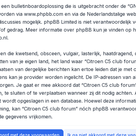
een bulletinboardoplossing die is uitgebracht onder de “
GN
worden via
www.phpbb.com
en via de Nederlandstalige web
scussies mogelijk. phpBB Limited is niet verantwoordelijk v
/of gedrag. Meer informatie over phpBB kun je vinden op
h
.nl
.
en die kwetsend, obsceen, vulgair, lasterlijk, haatdragend,
ten van je eigen land, het land waar “Citroen C5 club forum
tsen van dergelijke berichten kan ertoe leiden dat je met 
ns kan je provider worden ingelicht. De IP-adressen van 
gen. Je gaat er mee akkoord dat “Citroen C5 club forum” 
, te sluiten of te verplaatsen wanneer zij dit nodig achten
ert wordt opgeslagen in een database. Hoewel deze informatie
mming, kan “Citroen C5 club forum” nóch phpBB verantwoo
 de gegevens vrijkomen.
koord met deze voorwaarden
Ik ga niet akkoord met deze vo