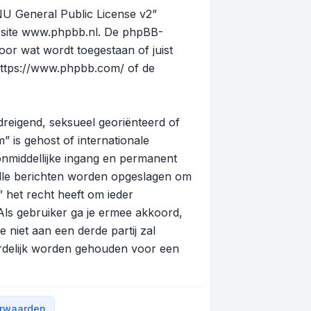
U General Public License v2
”
site
www.phpbb.nl
. De phpBB-
oor wat wordt toegestaan of juist
ttps://www.phpbb.com/
of de
 dreigend, seksueel georiënteerd of
” is gehost of internationale
onmiddellijke ingang en permanent
alle berichten worden opgeslagen om
het recht heeft om ieder
. Als gebruiker ga je ermee akkoord,
 niet aan een derde partij zal
rdelijk worden gehouden voor een
orwaarden