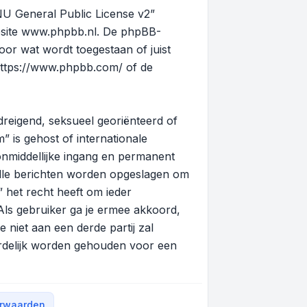
U General Public License v2
”
site
www.phpbb.nl
. De phpBB-
oor wat wordt toegestaan of juist
ttps://www.phpbb.com/
of de
 dreigend, seksueel georiënteerd of
” is gehost of internationale
onmiddellijke ingang en permanent
alle berichten worden opgeslagen om
het recht heeft om ieder
. Als gebruiker ga je ermee akkoord,
 niet aan een derde partij zal
rdelijk worden gehouden voor een
orwaarden