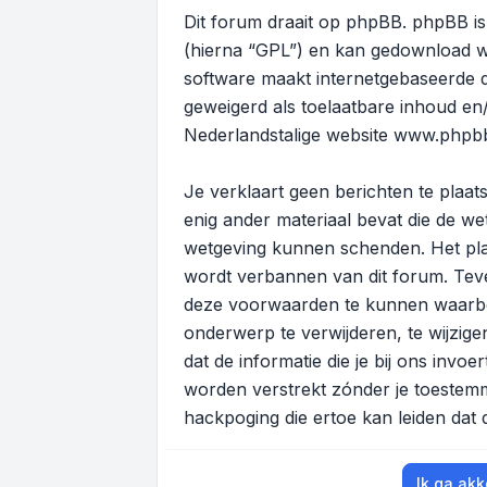
Dit forum draait op phpBB. phpBB is 
(hierna “GPL”) en kan gedownload 
software maakt internetgebaseerde di
geweigerd als toelaatbare inhoud en
Nederlandstalige website
www.phpbb
Je verklaart geen berichten te plaats
enig ander materiaal bevat die de wet
wetgeving kunnen schenden. Het plaa
wordt verbannen van dit forum. Teve
deze voorwaarden te kunnen waarbor
onderwerp te verwijderen, te wijzigen
dat de informatie die je bij ons invo
worden verstrekt zónder je toeste
hackpoging die ertoe kan leiden dat
Ik ga ak