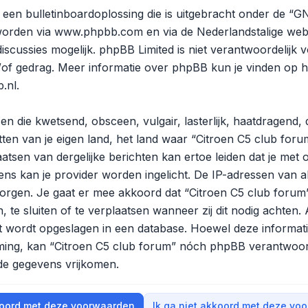
een bulletinboardoplossing die is uitgebracht onder de “
GN
worden via
www.phpbb.com
en via de Nederlandstalige web
scussies mogelijk. phpBB Limited is niet verantwoordelijk v
/of gedrag. Meer informatie over phpBB kun je vinden op
h
.nl
.
en die kwetsend, obsceen, vulgair, lasterlijk, haatdragend,
ten van je eigen land, het land waar “Citroen C5 club forum
tsen van dergelijke berichten kan ertoe leiden dat je met 
ns kan je provider worden ingelicht. De IP-adressen van 
gen. Je gaat er mee akkoord dat “Citroen C5 club forum” 
, te sluiten of te verplaatsen wanneer zij dit nodig achten
ert wordt opgeslagen in een database. Hoewel deze informatie
mming, kan “Citroen C5 club forum” nóch phpBB verantwoo
 de gegevens vrijkomen.
koord met deze voorwaarden
Ik ga niet akkoord met deze vo