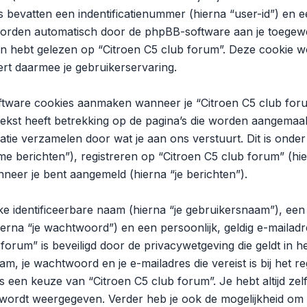
 bevatten een indentificatienummer (hierna “user-id”) en
worden automatisch door de phpBB-software aan je toegew
hebt gelezen op “Citroen C5 club forum”. Deze cookie wo
rt daarmee je gebruikerservaring.
tware cookies aanmaken wanneer je “Citroen C5 club for
 tekst heeft betrekking op de pagina’s die worden aangema
matie verzamelen door wat je aan ons verstuurt. Dit is onde
 berichten”), registreren op “Citroen C5 club forum” (hie
anneer je bent aangemeld (hierna “je berichten”).
e identificeerbare naam (hierna “je gebruikersnaam”), ee
na “je wachtwoord”) en een persoonlijk, geldig e-mailadres
forum” is beveiligd door de privacywetgeving die geldt in h
am, je wachtwoord en je e-mailadres die vereist is bij het r
 is een keuze van “Citroen C5 club forum”. Je hebt altijd ze
ordt weergegeven. Verder heb je ook de mogelijkheid om in 