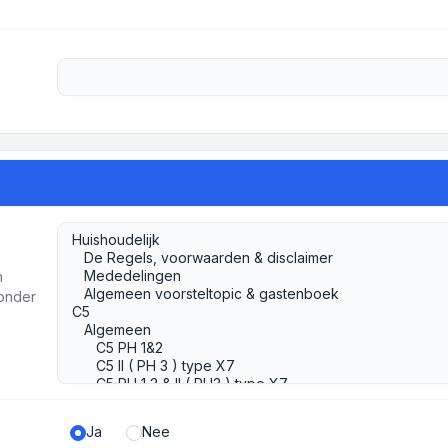
h
ronder
Ja
Nee