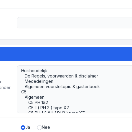
h
ronder
Ja
Nee