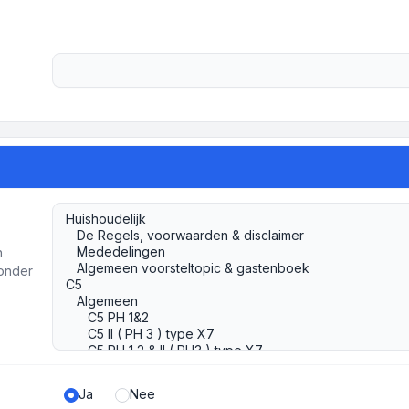
h
ronder
Ja
Nee