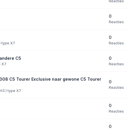
Reacties
0
Reacties
0
Reacties
 ) type X7
0
 andere C5
Reacties
e X7
2008 C5 Tourer Exclusive naar gewone C5 Tourer
0
Reacties
PH3 ) type X7
0
Reacties
0