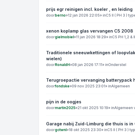
prijs egr reinigen incl. koeler , en leiding
door
berno
»
12 jan 2026 22:05
» in
C5 II ( PH 3 ) ty
xenon koplamp glas vervangen C5 2008
door
gielmobiel
»
11 jan 2026 18:29
» in
C5 PH 1,2 & I
Traditionele sneeuwkettingen of loopvla
wielen)
door
RonaldH
»
08 jan 2026 17:11
» in
Onderstel
Terugroepactie vervanging batterypack 
door
fondske
»
09 nov 2025 23:01
» in
Algemeen
pijn in de oogjes
door
martin2025
»
21 okt 2025 10:19
» in
Algemeen v
Garage nabij Zuid-Limburg die thuis is i
door
gctwnl
»
18 okt 2025 23:30
» in
C5 II ( PH 3 ) t