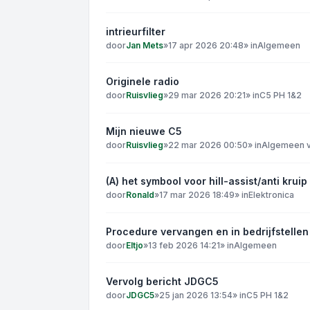
intrieurfilter
door
Jan Mets
»
17 apr 2026 20:48
» in
Algemeen
Originele radio
door
Ruisvlieg
»
29 mar 2026 20:21
» in
C5 PH 1&2
Mijn nieuwe C5
door
Ruisvlieg
»
22 mar 2026 00:50
» in
Algemeen v
(A) het symbool voor hill-assist/anti kruip
door
Ronald
»
17 mar 2026 18:49
» in
Elektronica
Procedure vervangen en in bedrijfstelle
door
Eltjo
»
13 feb 2026 14:21
» in
Algemeen
Vervolg bericht JDGC5
door
JDGC5
»
25 jan 2026 13:54
» in
C5 PH 1&2