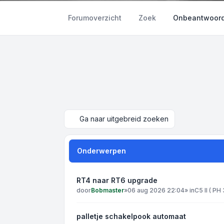
Forumoverzicht
Zoek
Onbeantwoord
Ga naar uitgebreid zoeken
Onderwerpen
RT4 naar RT6 upgrade
door
Bobmaster
»
06 aug 2026 22:04
» in
C5 II ( PH
palletje schakelpook automaat