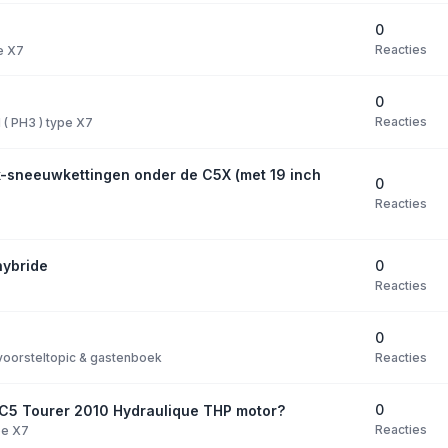
0
Reacties
pe X7
0
Reacties
I ( PH3 ) type X7
k-sneeuwkettingen onder de C5X (met 19 inch
0
Reacties
0
hybride
Reacties
0
Reacties
oorsteltopic & gastenboek
0
n C5 Tourer 2010 Hydraulique THP motor?
Reacties
ype X7