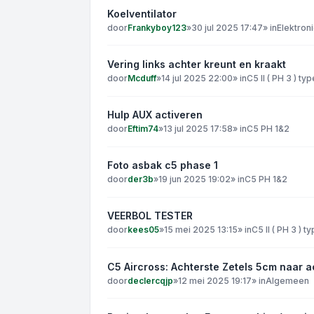
Koelventilator
door
Frankyboy123
»
30 jul 2025 17:47
» in
Elektron
Vering links achter kreunt en kraakt
door
Mcduff
»
14 jul 2025 22:00
» in
C5 II ( PH 3 ) ty
Hulp AUX activeren
door
Eftim74
»
13 jul 2025 17:58
» in
C5 PH 1&2
Foto asbak c5 phase 1
door
der3b
»
19 jun 2025 19:02
» in
C5 PH 1&2
VEERBOL TESTER
door
kees05
»
15 mei 2025 13:15
» in
C5 II ( PH 3 ) t
C5 Aircross: Achterste Zetels 5cm naar a
door
declercqjp
»
12 mei 2025 19:17
» in
Algemeen