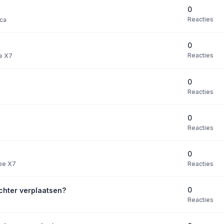
0
Reacties
ica
0
Reacties
pe X7
0
Reacties
0
Reacties
0
Reacties
ype X7
0
chter verplaatsen?
Reacties