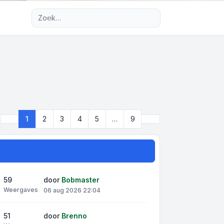
Uitgebreid zoeken
Volgende
1
2
3
4
5
…
9
Pagina
1
van
9
59
door
Bobmaster
Weergaves
06 aug 2026 22:04
51
door
Brenno