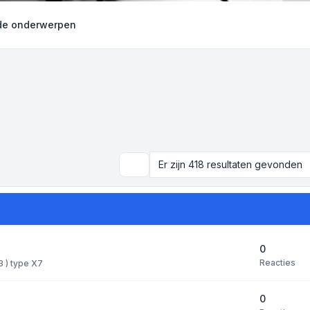
e onderwerpen
Er zijn 418 resultaten gevonden
Zoek
0
Reacties
 3 ) type X7
0