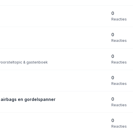
0
Reacties
0
Reacties
0
Reacties
oorsteltopic & gastenboek
0
Reacties
0
n airbags en gordelspanner
Reacties
0
Reacties