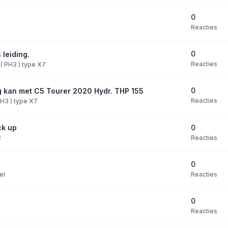
0
Reacties
0
leiding.
Reacties
 ( PH3 ) type X7
0
g kan met C5 Tourer 2020 Hydr. THP 155
Reacties
 PH3 ) type X7
0
ck up
Reacties
2
0
Reacties
el
0
Reacties