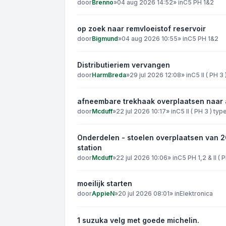
door
Brenno
»
04 aug 2026 14:52
» in
C5 PH 1&2
op zoek naar remvloeistof reservoir
door
Bigmund
»
04 aug 2026 10:55
» in
C5 PH 1&2
Distributieriem vervangen
door
HarmBreda
»
29 jul 2026 12:08
» in
C5 II ( PH 3
afneembare trekhaak overplaatsen naar
door
Mcduff
»
22 jul 2026 10:17
» in
C5 II ( PH 3 ) typ
Onderdelen - stoelen overplaatsen van 
station
door
Mcduff
»
22 jul 2026 10:06
» in
C5 PH 1,2 & II ( 
moeilijk starten
door
AppieN
»
20 jul 2026 08:01
» in
Elektronica
1 suzuka velg met goede michelin.