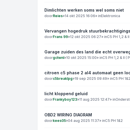
Dimlichten werken soms wel soms niet
door
Reies
»
14 okt 2025 16:06
» in
Elektronica
Vervangen hogedruk stuurbekrachtigings 
door
Frans 99
»
12 okt 2025 06:27
» in
C5 PH 1,2 & II
Garage zuiden des land die echt overwe
door
gctwnl
»
10 okt 2025 15:00
» in
C5 PH 1,2 & II (
citroen c5 phase 2 al4 automaat geen lo
door
c5breaklpg
»
19 sep 2025 09:49
» in
C5 PH 1&
licht kloppend geluid
door
Frankyboy123
»
11 aug 2025 12:47
» in
Onderst
OBD2 WIRING DIAGRAM
door
kees05
»
04 aug 2025 11:37
» in
C5 PH 1&2