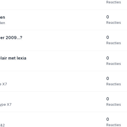
Reacties
0
den
Reacties
den
0
er 2009...?
Reacties
0
lair met lexia
Reacties
0
Reacties
pe X7
0
Reacties
 type X7
0
Reacties
1&2