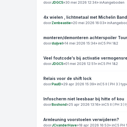
door
JDGC5
»
30 mei 2026 12:34
» in
Aangeboden
4x wielen , lichtmetaal met Michelin Ban
door
Zenbeastie
»
20 mei 2026 16:03
» in
Aangebo
monteren/demonteren achterspoiler Tour
door
duijvel
»
14 mei 2026 15:34
» in
C5 PH 1&2
Veel foutcode's bij activatie vermogensre
door
JDGC5
»
01 mei 2026 12:51
» in
C5 PH 1&2
Relais voor de shift lock
door
PaulD
»
29 apr 2026 15:39
» in
C5 II ( PH 3 ) ty
Infoscherm niet leesbaar bij hitte of kou
door
Boshond
»
25 apr 2026 13:16
» in
C5 II ( PH 3 )
Armleuning voorstoelen verwijderen?
door
JCvanderHave
»
18 apr 2026 16:53
» in
C5 PH 