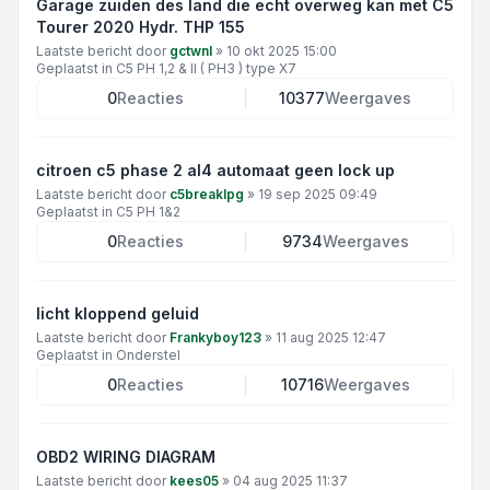
Garage zuiden des land die echt overweg kan met C5
Tourer 2020 Hydr. THP 155
Laatste bericht door
gctwnl
»
10 okt 2025 15:00
Geplaatst in
C5 PH 1,2 & II ( PH3 ) type X7
0
Reacties
10377
Weergaves
citroen c5 phase 2 al4 automaat geen lock up
Laatste bericht door
c5breaklpg
»
19 sep 2025 09:49
Geplaatst in
C5 PH 1&2
0
Reacties
9734
Weergaves
licht kloppend geluid
Laatste bericht door
Frankyboy123
»
11 aug 2025 12:47
Geplaatst in
Onderstel
0
Reacties
10716
Weergaves
OBD2 WIRING DIAGRAM
Laatste bericht door
kees05
»
04 aug 2025 11:37