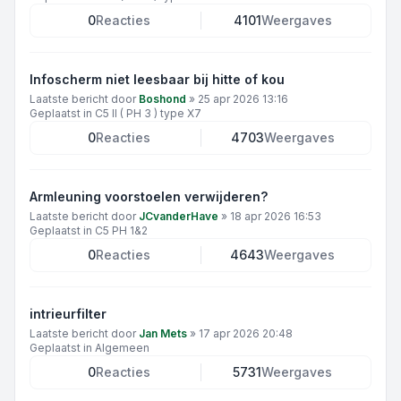
0
Reacties
4101
Weergaves
Infoscherm niet leesbaar bij hitte of kou
Laatste bericht door
Boshond
»
25 apr 2026 13:16
Geplaatst in
C5 II ( PH 3 ) type X7
0
Reacties
4703
Weergaves
Armleuning voorstoelen verwijderen?
Laatste bericht door
JCvanderHave
»
18 apr 2026 16:53
Geplaatst in
C5 PH 1&2
0
Reacties
4643
Weergaves
intrieurfilter
Laatste bericht door
Jan Mets
»
17 apr 2026 20:48
Geplaatst in
Algemeen
0
Reacties
5731
Weergaves