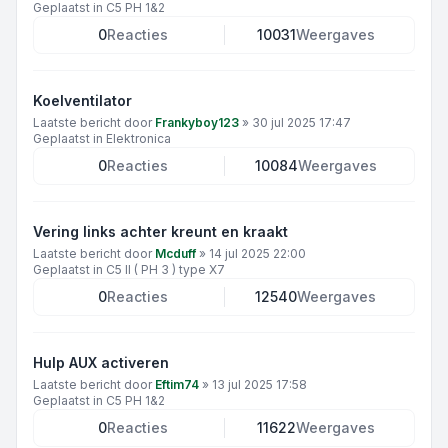
Geplaatst in
C5 PH 1&2
0
Reacties
10031
Weergaves
Koelventilator
Laatste bericht door
Frankyboy123
»
30 jul 2025 17:47
Geplaatst in
Elektronica
0
Reacties
10084
Weergaves
Vering links achter kreunt en kraakt
Laatste bericht door
Mcduff
»
14 jul 2025 22:00
Geplaatst in
C5 II ( PH 3 ) type X7
0
Reacties
12540
Weergaves
Hulp AUX activeren
Laatste bericht door
Eftim74
»
13 jul 2025 17:58
Geplaatst in
C5 PH 1&2
0
Reacties
11622
Weergaves