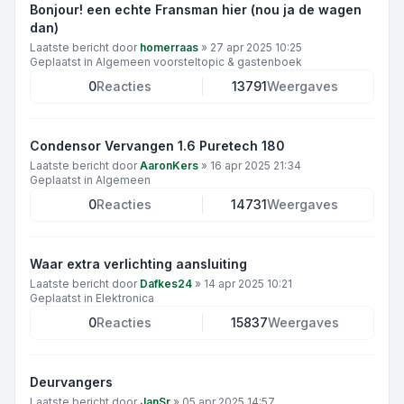
Bonjour! een echte Fransman hier (nou ja de wagen
dan)
Laatste bericht door
homerraas
»
27 apr 2025 10:25
Geplaatst in
Algemeen voorsteltopic & gastenboek
0
Reacties
13791
Weergaves
Condensor Vervangen 1.6 Puretech 180
Laatste bericht door
AaronKers
»
16 apr 2025 21:34
Geplaatst in
Algemeen
0
Reacties
14731
Weergaves
Waar extra verlichting aansluiting
Laatste bericht door
Dafkes24
»
14 apr 2025 10:21
Geplaatst in
Elektronica
0
Reacties
15837
Weergaves
Deurvangers
Laatste bericht door
JanSr
»
05 apr 2025 14:57