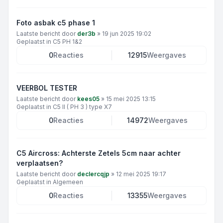
Foto asbak c5 phase 1
Laatste bericht door
der3b
»
19 jun 2025 19:02
Geplaatst in
C5 PH 1&2
0
Reacties
12915
Weergaves
VEERBOL TESTER
Laatste bericht door
kees05
»
15 mei 2025 13:15
Geplaatst in
C5 II ( PH 3 ) type X7
0
Reacties
14972
Weergaves
C5 Aircross: Achterste Zetels 5cm naar achter
verplaatsen?
Laatste bericht door
declercqjp
»
12 mei 2025 19:17
Geplaatst in
Algemeen
0
Reacties
13355
Weergaves