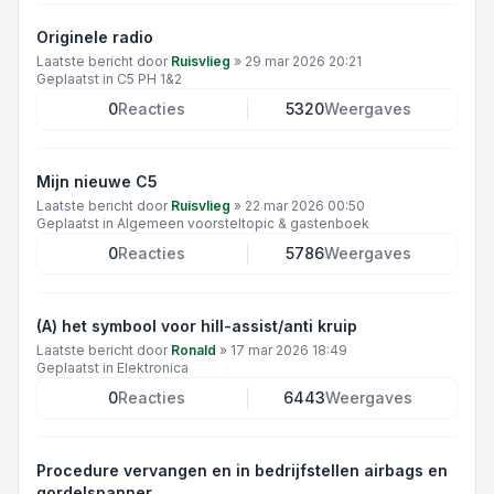
Originele radio
Laatste bericht door
Ruisvlieg
»
29 mar 2026 20:21
Geplaatst in
C5 PH 1&2
0
Reacties
5320
Weergaves
Mijn nieuwe C5
Laatste bericht door
Ruisvlieg
»
22 mar 2026 00:50
Geplaatst in
Algemeen voorsteltopic & gastenboek
0
Reacties
5786
Weergaves
(A) het symbool voor hill-assist/anti kruip
Laatste bericht door
Ronald
»
17 mar 2026 18:49
Geplaatst in
Elektronica
0
Reacties
6443
Weergaves
Procedure vervangen en in bedrijfstellen airbags en
gordelspanner