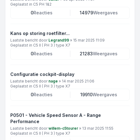
Geplaatst in
C5 PH 1&2
0
Reacties
14979
Weergaves
Kans op storing roetfilter...
Laatste bericht door
Legrand99
»
15 mar 2025 11:09
Geplaatst in
C5 II ( PH 3 ) type X7
0
Reacties
21283
Weergaves
Configuratie cockpit-display
Laatste bericht door
nage
»
14 mar 2025 21:06
Geplaatst in
C5 II ( PH 3 ) type X7
0
Reacties
19910
Weergaves
P0501 - Vehicle Speed Sensor A - Range
Performance
Laatste bericht door
willem-c5tourer
»
13 mar 2025 11:55
Geplaatst in
C5 II ( PH 3 ) type X7