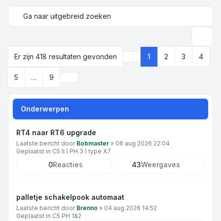
Ga naar uitgebreid zoeken
Zoek
Er zijn 418 resultaten gevonden
1
2
3
4
Pagina
1
van
9
Volgende
5
…
9
Onderwerpen
RT4 naar RT6 upgrade
Laatste bericht door
Bobmaster
»
06 aug 2026 22:04
Geplaatst in
C5 II ( PH 3 ) type X7
0
Reacties
43
Weergaves
palletje schakelpook automaat
Laatste bericht door
Brenno
»
04 aug 2026 14:52
Geplaatst in
C5 PH 1&2