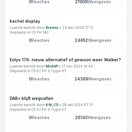
0
Reacties
21909
Weergaves
kachel display
Laatste bericht door
Brenno
»
23 dec 2024 17:12
Geplaatst in
C5 PH 1&2
0
Reacties
24652
Weergaves
Eolys 176: nieuw alternatief of gewoon weer Walker?
Laatste bericht door
Mcduff
»
17 nov 2024 19:44
Geplaatst in
C5 II ( PH 3 ) type X7
0
Reacties
24369
Weergaves
DAB+ blijft wegvallen
Laatste bericht door
KW_C5
»
28 okt 2024 07:31
Geplaatst in
C5 II ( PH 3 ) type X7
0
Reacties
26145
Weergaves