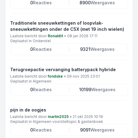
0
Reacties
8900
Weergaves
Traditionele sneeuwkettingen of loopvlak-
sneeuwkettingen onder de C5X (met 19 inch wielen)
Laatste bericht door
RonaldH
»
08 jan 2026 17:11
Geplaatst in
Onderstel
0
Reacties
9321
Weergaves
Terugroepactie vervanging batterypack hybride
Laatste bericht door
fondske
»
09 nov 2025 23:01
Geplaatst in
Algemeen
0
Reacties
10199
Weergaves
pijn in de oogjes
Laatste bericht door
martin2025
»
21 okt 2025 10:19
Geplaatst in
Algemeen voorsteltopic & gastenboek
0
Reacties
9091
Weergaves