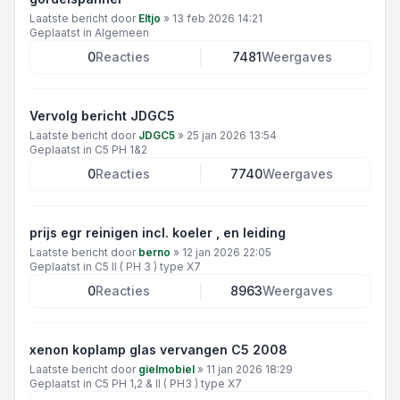
Laatste bericht door
Eltjo
»
13 feb 2026 14:21
Geplaatst in
Algemeen
0
Reacties
7481
Weergaves
Vervolg bericht JDGC5
Laatste bericht door
JDGC5
»
25 jan 2026 13:54
Geplaatst in
C5 PH 1&2
0
Reacties
7740
Weergaves
prijs egr reinigen incl. koeler , en leiding
Laatste bericht door
berno
»
12 jan 2026 22:05
Geplaatst in
C5 II ( PH 3 ) type X7
0
Reacties
8963
Weergaves
xenon koplamp glas vervangen C5 2008
Laatste bericht door
gielmobiel
»
11 jan 2026 18:29
Geplaatst in
C5 PH 1,2 & II ( PH3 ) type X7