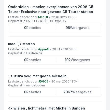
Onderdelen - stoelen overplaatsen van 2008 C5
Tourer Exclusive naar gewone C5 Tourer station
Laatste bericht door
Mcduff
»
22 jul 2026 10:06
Geplaatst in
C5 PH 1,2 & II ( PH3 ) type X7
0
Reacties
98
Weergaves
moeilijk starten
Laatste bericht door
AppieN
»
20 jul 2026 08:01
Geplaatst in
Elektronica
0
Reacties
102
Weergaves
1 suzuka velg met goede michelin.
Laatste bericht door
JDGC5
»
30 mei 2026 12:34
Geplaatst in
Aangeboden
0
Reacties
2067
Weergaves
4x wielen , lichtmetaal met Michelin Banden