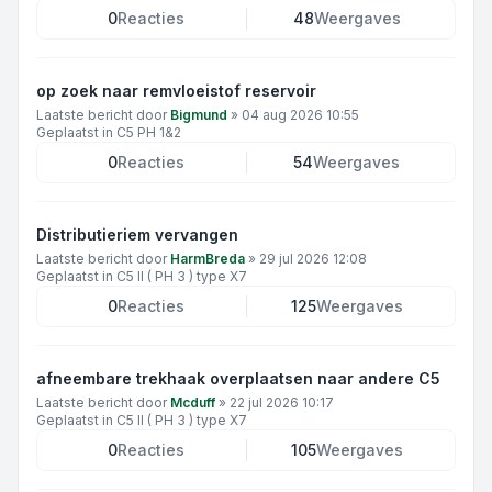
0
Reacties
48
Weergaves
op zoek naar remvloeistof reservoir
Laatste bericht door
Bigmund
»
04 aug 2026 10:55
Geplaatst in
C5 PH 1&2
0
Reacties
54
Weergaves
Distributieriem vervangen
Laatste bericht door
HarmBreda
»
29 jul 2026 12:08
Geplaatst in
C5 II ( PH 3 ) type X7
0
Reacties
125
Weergaves
afneembare trekhaak overplaatsen naar andere C5
Laatste bericht door
Mcduff
»
22 jul 2026 10:17
Geplaatst in
C5 II ( PH 3 ) type X7
0
Reacties
105
Weergaves