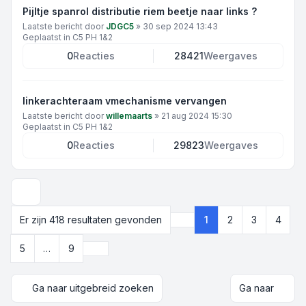
Pijltje spanrol distributie riem beetje naar links ?
Laatste bericht door
JDGC5
»
30 sep 2024 13:43
Geplaatst in
C5 PH 1&2
0
Reacties
28421
Weergaves
linkerachteraam vmechanisme vervangen
Laatste bericht door
willemaarts
»
21 aug 2024 15:30
Geplaatst in
C5 PH 1&2
0
Reacties
29823
Weergaves
Weergave- en sorteeropties
Er zijn 418 resultaten gevonden
1
2
3
4
Pagina
1
van
9
Volgende
5
…
9
Ga naar uitgebreid zoeken
Ga naar