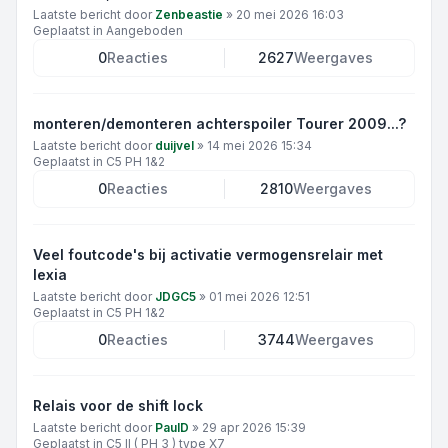
Laatste bericht door
Zenbeastie
»
20 mei 2026 16:03
Geplaatst in
Aangeboden
0
Reacties
2627
Weergaves
monteren/demonteren achterspoiler Tourer 2009...?
Laatste bericht door
duijvel
»
14 mei 2026 15:34
Geplaatst in
C5 PH 1&2
0
Reacties
2810
Weergaves
Veel foutcode's bij activatie vermogensrelair met
lexia
Laatste bericht door
JDGC5
»
01 mei 2026 12:51
Geplaatst in
C5 PH 1&2
0
Reacties
3744
Weergaves
Relais voor de shift lock
Laatste bericht door
PaulD
»
29 apr 2026 15:39
Geplaatst in
C5 II ( PH 3 ) type X7