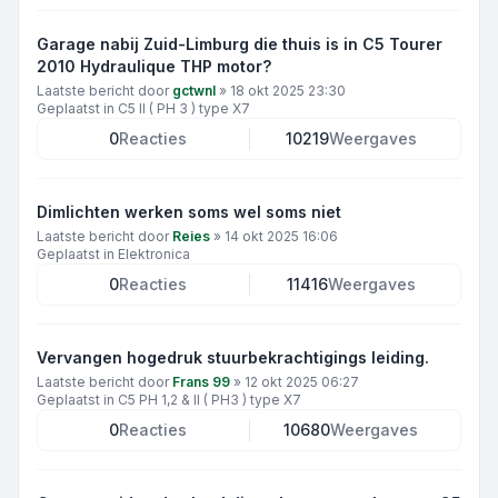
Garage nabij Zuid-Limburg die thuis is in C5 Tourer
2010 Hydraulique THP motor?
Laatste bericht door
gctwnl
»
18 okt 2025 23:30
Geplaatst in
C5 II ( PH 3 ) type X7
0
Reacties
10219
Weergaves
Dimlichten werken soms wel soms niet
Laatste bericht door
Reies
»
14 okt 2025 16:06
Geplaatst in
Elektronica
0
Reacties
11416
Weergaves
Vervangen hogedruk stuurbekrachtigings leiding.
Laatste bericht door
Frans 99
»
12 okt 2025 06:27
Geplaatst in
C5 PH 1,2 & II ( PH3 ) type X7
0
Reacties
10680
Weergaves