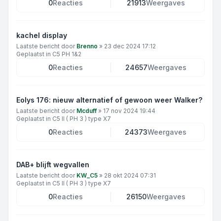
0
Reacties
21913
Weergaves
kachel display
Laatste bericht door
Brenno
»
23 dec 2024 17:12
Geplaatst in
C5 PH 1&2
0
Reacties
24657
Weergaves
Eolys 176: nieuw alternatief of gewoon weer Walker?
Laatste bericht door
Mcduff
»
17 nov 2024 19:44
Geplaatst in
C5 II ( PH 3 ) type X7
0
Reacties
24373
Weergaves
DAB+ blijft wegvallen
Laatste bericht door
KW_C5
»
28 okt 2024 07:31
Geplaatst in
C5 II ( PH 3 ) type X7
0
Reacties
26150
Weergaves