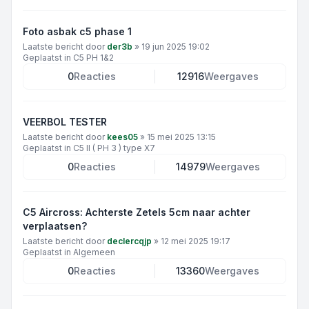
Foto asbak c5 phase 1
Laatste bericht door
der3b
»
19 jun 2025 19:02
Geplaatst in
C5 PH 1&2
0
Reacties
12916
Weergaves
VEERBOL TESTER
Laatste bericht door
kees05
»
15 mei 2025 13:15
Geplaatst in
C5 II ( PH 3 ) type X7
0
Reacties
14979
Weergaves
C5 Aircross: Achterste Zetels 5cm naar achter
verplaatsen?
Laatste bericht door
declercqjp
»
12 mei 2025 19:17
Geplaatst in
Algemeen
0
Reacties
13360
Weergaves