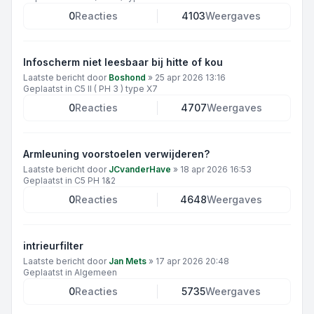
0
Reacties
4103
Weergaves
Infoscherm niet leesbaar bij hitte of kou
Laatste bericht door
Boshond
»
25 apr 2026 13:16
Geplaatst in
C5 II ( PH 3 ) type X7
0
Reacties
4707
Weergaves
Armleuning voorstoelen verwijderen?
Laatste bericht door
JCvanderHave
»
18 apr 2026 16:53
Geplaatst in
C5 PH 1&2
0
Reacties
4648
Weergaves
intrieurfilter
Laatste bericht door
Jan Mets
»
17 apr 2026 20:48
Geplaatst in
Algemeen
0
Reacties
5735
Weergaves