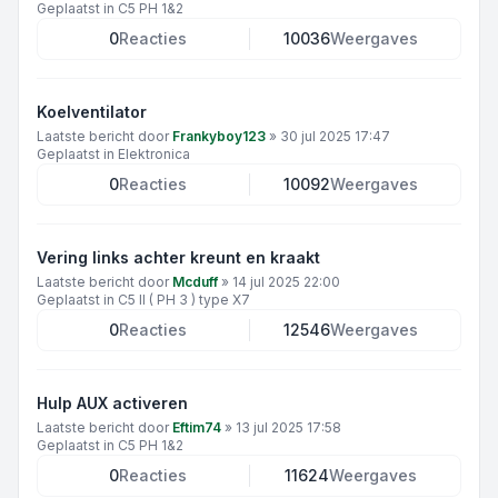
Geplaatst in
C5 PH 1&2
0
Reacties
10036
Weergaves
Koelventilator
Laatste bericht door
Frankyboy123
»
30 jul 2025 17:47
Geplaatst in
Elektronica
0
Reacties
10092
Weergaves
Vering links achter kreunt en kraakt
Laatste bericht door
Mcduff
»
14 jul 2025 22:00
Geplaatst in
C5 II ( PH 3 ) type X7
0
Reacties
12546
Weergaves
Hulp AUX activeren
Laatste bericht door
Eftim74
»
13 jul 2025 17:58
Geplaatst in
C5 PH 1&2
0
Reacties
11624
Weergaves