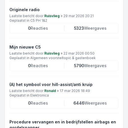
Originele radio
Laatste bericht door
Ruisvlieg
»
29 mar 2026 20:21
Geplaatst in
C5 PH 1&2
0
Reacties
5323
Weergaves
Mijn nieuwe C5
Laatste bericht door
Ruisvlieg
»
22 mar 2026 00:50
Geplaatst in
Algemeen voorsteltopic & gastenboek
0
Reacties
5790
Weergaves
(A) het symbool voor hill-assist/anti kruip
Laatste bericht door
Ronald
»
17 mar 2026 18:49
Geplaatst in
Elektronica
0
Reacties
6446
Weergaves
Procedure vervangen en in bedrijfstellen airbags en
gordelspanner