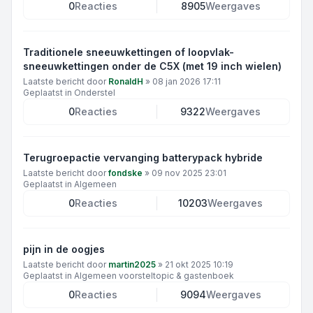
0
Reacties
8905
Weergaves
Traditionele sneeuwkettingen of loopvlak-
sneeuwkettingen onder de C5X (met 19 inch wielen)
Laatste bericht door
RonaldH
»
08 jan 2026 17:11
Geplaatst in
Onderstel
0
Reacties
9322
Weergaves
Terugroepactie vervanging batterypack hybride
Laatste bericht door
fondske
»
09 nov 2025 23:01
Geplaatst in
Algemeen
0
Reacties
10203
Weergaves
pijn in de oogjes
Laatste bericht door
martin2025
»
21 okt 2025 10:19
Geplaatst in
Algemeen voorsteltopic & gastenboek
0
Reacties
9094
Weergaves