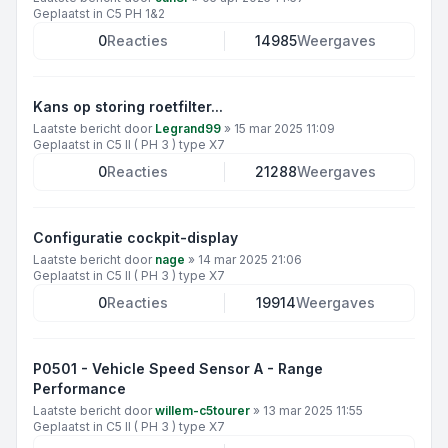
Geplaatst in
C5 PH 1&2
0
Reacties
14985
Weergaves
Kans op storing roetfilter...
Laatste bericht door
Legrand99
»
15 mar 2025 11:09
Geplaatst in
C5 II ( PH 3 ) type X7
0
Reacties
21288
Weergaves
Configuratie cockpit-display
Laatste bericht door
nage
»
14 mar 2025 21:06
Geplaatst in
C5 II ( PH 3 ) type X7
0
Reacties
19914
Weergaves
P0501 - Vehicle Speed Sensor A - Range
Performance
Laatste bericht door
willem-c5tourer
»
13 mar 2025 11:55
Geplaatst in
C5 II ( PH 3 ) type X7