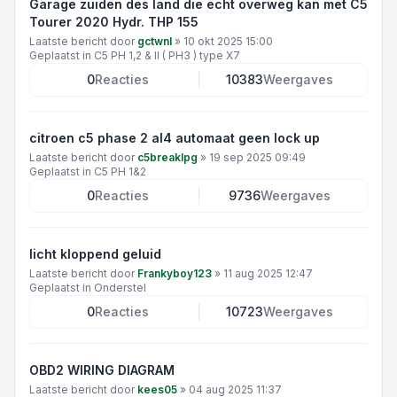
Garage zuiden des land die echt overweg kan met C5
Tourer 2020 Hydr. THP 155
Laatste bericht door
gctwnl
»
10 okt 2025 15:00
Geplaatst in
C5 PH 1,2 & II ( PH3 ) type X7
0
Reacties
10383
Weergaves
citroen c5 phase 2 al4 automaat geen lock up
Laatste bericht door
c5breaklpg
»
19 sep 2025 09:49
Geplaatst in
C5 PH 1&2
0
Reacties
9736
Weergaves
licht kloppend geluid
Laatste bericht door
Frankyboy123
»
11 aug 2025 12:47
Geplaatst in
Onderstel
0
Reacties
10723
Weergaves
OBD2 WIRING DIAGRAM
Laatste bericht door
kees05
»
04 aug 2025 11:37