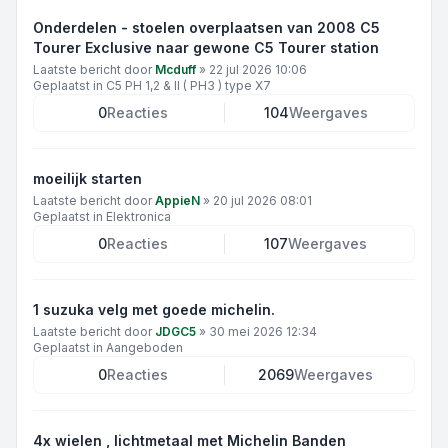
Onderdelen - stoelen overplaatsen van 2008 C5
Tourer Exclusive naar gewone C5 Tourer station
Laatste bericht door
Mcduff
»
22 jul 2026 10:06
Geplaatst in
C5 PH 1,2 & II ( PH3 ) type X7
0
Reacties
104
Weergaves
moeilijk starten
Laatste bericht door
AppieN
»
20 jul 2026 08:01
Geplaatst in
Elektronica
0
Reacties
107
Weergaves
1 suzuka velg met goede michelin.
Laatste bericht door
JDGC5
»
30 mei 2026 12:34
Geplaatst in
Aangeboden
0
Reacties
2069
Weergaves
4x wielen , lichtmetaal met Michelin Banden