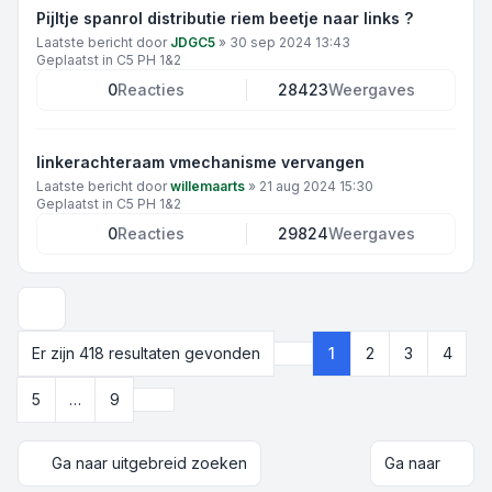
Pijltje spanrol distributie riem beetje naar links ?
Laatste bericht door
JDGC5
»
30 sep 2024 13:43
Geplaatst in
C5 PH 1&2
0
Reacties
28423
Weergaves
linkerachteraam vmechanisme vervangen
Laatste bericht door
willemaarts
»
21 aug 2024 15:30
Geplaatst in
C5 PH 1&2
0
Reacties
29824
Weergaves
Weergave- en sorteeropties
Er zijn 418 resultaten gevonden
1
2
3
4
Pagina
1
van
9
Volgende
5
…
9
Ga naar uitgebreid zoeken
Ga naar