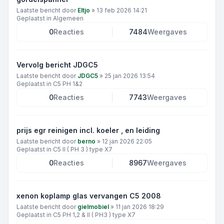
Laatste bericht door
Eltjo
»
13 feb 2026 14:21
Geplaatst in
Algemeen
0
Reacties
7484
Weergaves
Vervolg bericht JDGC5
Laatste bericht door
JDGC5
»
25 jan 2026 13:54
Geplaatst in
C5 PH 1&2
0
Reacties
7743
Weergaves
prijs egr reinigen incl. koeler , en leiding
Laatste bericht door
berno
»
12 jan 2026 22:05
Geplaatst in
C5 II ( PH 3 ) type X7
0
Reacties
8967
Weergaves
xenon koplamp glas vervangen C5 2008
Laatste bericht door
gielmobiel
»
11 jan 2026 18:29
Geplaatst in
C5 PH 1,2 & II ( PH3 ) type X7