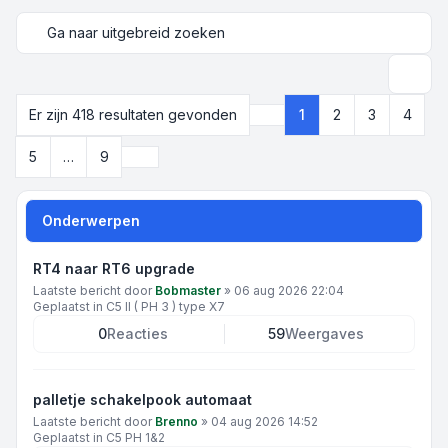
Ga naar uitgebreid zoeken
Zoek
Er zijn 418 resultaten gevonden
1
2
3
4
Pagina
1
van
9
Volgende
5
…
9
Onderwerpen
RT4 naar RT6 upgrade
Laatste bericht door
Bobmaster
»
06 aug 2026 22:04
Geplaatst in
C5 II ( PH 3 ) type X7
0
Reacties
59
Weergaves
palletje schakelpook automaat
Laatste bericht door
Brenno
»
04 aug 2026 14:52
Geplaatst in
C5 PH 1&2