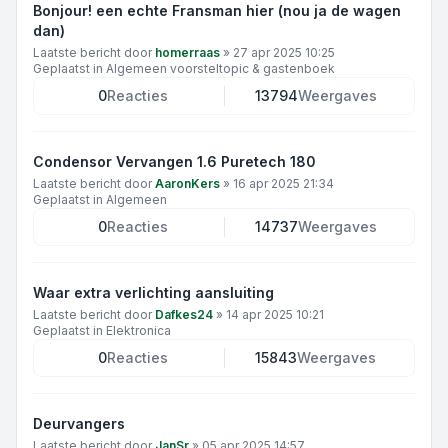
Bonjour! een echte Fransman hier (nou ja de wagen
dan)
Laatste bericht door
homerraas
»
27 apr 2025 10:25
Geplaatst in
Algemeen voorsteltopic & gastenboek
0
Reacties
13794
Weergaves
Condensor Vervangen 1.6 Puretech 180
Laatste bericht door
AaronKers
»
16 apr 2025 21:34
Geplaatst in
Algemeen
0
Reacties
14737
Weergaves
Waar extra verlichting aansluiting
Laatste bericht door
Dafkes24
»
14 apr 2025 10:21
Geplaatst in
Elektronica
0
Reacties
15843
Weergaves
Deurvangers
Laatste bericht door
JanSr
»
05 apr 2025 14:57