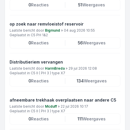
0
Reacties
51
Weergaves
op zoek naar remvloeistof reservoir
Laatste bericht door
Bigmund
»
04 aug 2026 10:55
Geplaatst in
C5 PH 1&2
0
Reacties
56
Weergaves
Distributieriem vervangen
Laatste bericht door
HarmBreda
»
29 jul 2026 12:08
Geplaatst in
C5 II ( PH 3 ) type X7
0
Reacties
134
Weergaves
afneembare trekhaak overplaatsen naar andere C5
Laatste bericht door
Mcduff
»
22 jul 2026 10:17
Geplaatst in
C5 II ( PH 3 ) type X7
0
Reacties
111
Weergaves