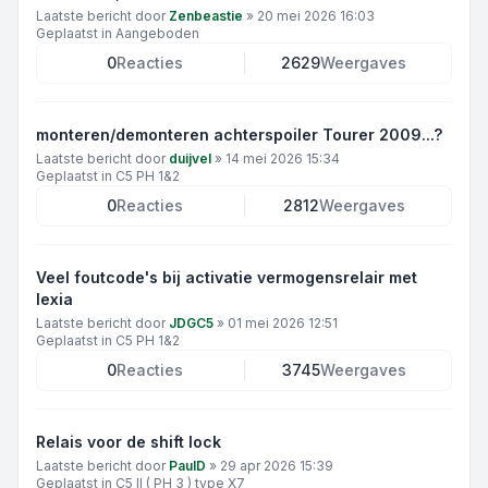
Laatste bericht door
Zenbeastie
»
20 mei 2026 16:03
Geplaatst in
Aangeboden
0
Reacties
2629
Weergaves
monteren/demonteren achterspoiler Tourer 2009...?
Laatste bericht door
duijvel
»
14 mei 2026 15:34
Geplaatst in
C5 PH 1&2
0
Reacties
2812
Weergaves
Veel foutcode's bij activatie vermogensrelair met
lexia
Laatste bericht door
JDGC5
»
01 mei 2026 12:51
Geplaatst in
C5 PH 1&2
0
Reacties
3745
Weergaves
Relais voor de shift lock
Laatste bericht door
PaulD
»
29 apr 2026 15:39
Geplaatst in
C5 II ( PH 3 ) type X7