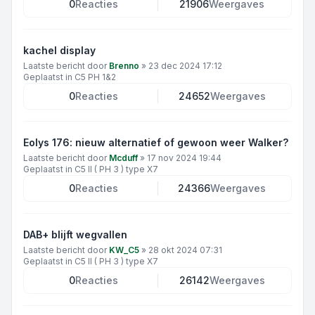
0
Reacties
21906
Weergaves
kachel display
Laatste bericht door
Brenno
»
23 dec 2024 17:12
Geplaatst in
C5 PH 1&2
0
Reacties
24652
Weergaves
Eolys 176: nieuw alternatief of gewoon weer Walker?
Laatste bericht door
Mcduff
»
17 nov 2024 19:44
Geplaatst in
C5 II ( PH 3 ) type X7
0
Reacties
24366
Weergaves
DAB+ blijft wegvallen
Laatste bericht door
KW_C5
»
28 okt 2024 07:31
Geplaatst in
C5 II ( PH 3 ) type X7
0
Reacties
26142
Weergaves