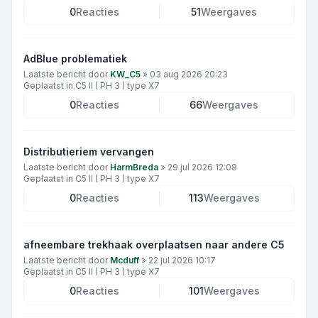
0
Reacties
51
Weergaves
AdBlue problematiek
Laatste bericht door
KW_C5
»
03 aug 2026 20:23
Geplaatst in
C5 II ( PH 3 ) type X7
0
Reacties
66
Weergaves
Distributieriem vervangen
Laatste bericht door
HarmBreda
»
29 jul 2026 12:08
Geplaatst in
C5 II ( PH 3 ) type X7
0
Reacties
113
Weergaves
afneembare trekhaak overplaatsen naar andere C5
Laatste bericht door
Mcduff
»
22 jul 2026 10:17
Geplaatst in
C5 II ( PH 3 ) type X7
0
Reacties
101
Weergaves