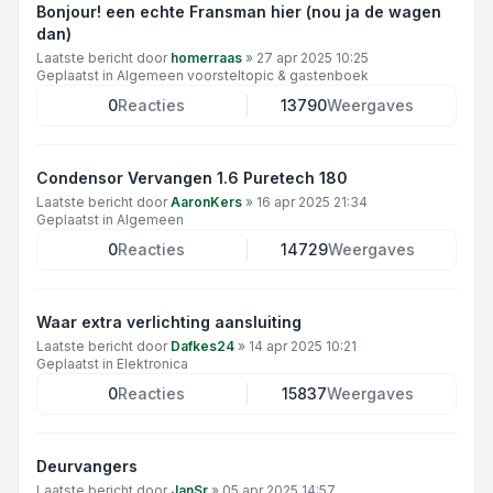
Bonjour! een echte Fransman hier (nou ja de wagen
dan)
Laatste bericht door
homerraas
»
27 apr 2025 10:25
Geplaatst in
Algemeen voorsteltopic & gastenboek
0
Reacties
13790
Weergaves
Condensor Vervangen 1.6 Puretech 180
Laatste bericht door
AaronKers
»
16 apr 2025 21:34
Geplaatst in
Algemeen
0
Reacties
14729
Weergaves
Waar extra verlichting aansluiting
Laatste bericht door
Dafkes24
»
14 apr 2025 10:21
Geplaatst in
Elektronica
0
Reacties
15837
Weergaves
Deurvangers
Laatste bericht door
JanSr
»
05 apr 2025 14:57