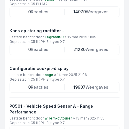
Geplaatst in
C5 PH 1&2
0
Reacties
14979
Weergaves
Kans op storing roetfilter...
Laatste bericht door
Legrand99
»
15 mar 2025 11:09
Geplaatst in
C5 II ( PH 3 ) type X7
0
Reacties
21280
Weergaves
Configuratie cockpit-display
Laatste bericht door
nage
»
14 mar 2025 21:06
Geplaatst in
C5 II ( PH 3 ) type X7
0
Reacties
19907
Weergaves
P0501 - Vehicle Speed Sensor A - Range
Performance
Laatste bericht door
willem-c5tourer
»
13 mar 2025 11:55
Geplaatst in
C5 II ( PH 3 ) type X7