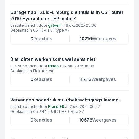
Garage nabij Zuid-Limburg die thuis is in C5 Tourer
2010 Hydraulique THP motor?
Laatste bericht door
gctwnl
»
18 okt 2025 23:30
Geplaatst in
C5 II ( PH 3 ) type X7
0
Reacties
10216
Weergaves
Dimlichten werken soms wel soms niet
Laatste bericht door
Reies
»
14 okt 2025 16:06
Geplaatst in
Elektronica
0
Reacties
11413
Weergaves
Vervangen hogedruk stuurbekrachtigings leiding.
Laatste bericht door
Frans 99
»
12 okt 2025 06:27
Geplaatst in
C5 PH 1,2 & II ( PH3 ) type X7
0
Reacties
10676
Weergaves