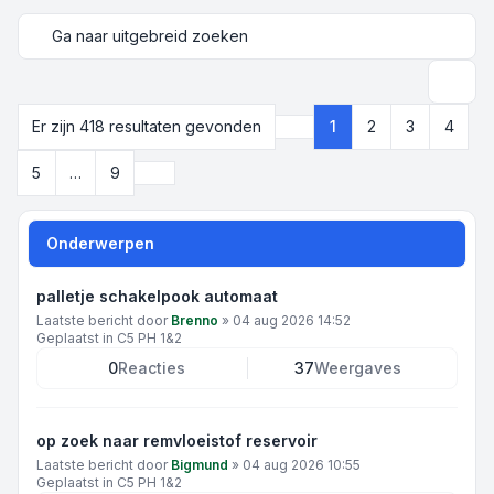
Ga naar uitgebreid zoeken
Zoek
Er zijn 418 resultaten gevonden
1
2
3
4
Pagina
1
van
9
Volgende
5
…
9
Onderwerpen
palletje schakelpook automaat
Laatste bericht door
Brenno
»
04 aug 2026 14:52
Geplaatst in
C5 PH 1&2
0
Reacties
37
Weergaves
op zoek naar remvloeistof reservoir
Laatste bericht door
Bigmund
»
04 aug 2026 10:55
Geplaatst in
C5 PH 1&2