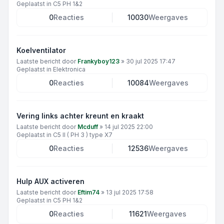
Geplaatst in
C5 PH 1&2
0
Reacties
10030
Weergaves
Koelventilator
Laatste bericht door
Frankyboy123
»
30 jul 2025 17:47
Geplaatst in
Elektronica
0
Reacties
10084
Weergaves
Vering links achter kreunt en kraakt
Laatste bericht door
Mcduff
»
14 jul 2025 22:00
Geplaatst in
C5 II ( PH 3 ) type X7
0
Reacties
12536
Weergaves
Hulp AUX activeren
Laatste bericht door
Eftim74
»
13 jul 2025 17:58
Geplaatst in
C5 PH 1&2
0
Reacties
11621
Weergaves