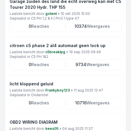
Garage zuiden des land die echt overweg kan met C5
Tourer 2020 Hydr. THP 155
Laatste bericht door
gctwnl
»
10 okt 2025 15:00
Geplaatst in
C5 PH 1,2 & II ( PH3 ) type X7
0
Reacties
10374
Weergaves
citroen c5 phase 2 al4 automaat geen lock up
Laatste bericht door
c5breaklpg
»
19 sep 2025 09:49
Geplaatst in
C5 PH 1&2
0
Reacties
9734
Weergaves
licht kloppend geluid
Laatste bericht door
Frankyboy123
»
11 aug 2025 12:47
Geplaatst in
Onderstel
0
Reacties
10716
Weergaves
OBD2 WIRING DIAGRAM
Laatste bericht door
kees05
»
04 aug 2025 11:37