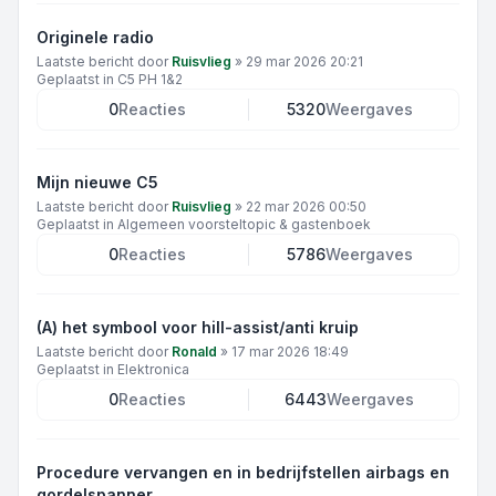
Originele radio
Laatste bericht door
Ruisvlieg
»
29 mar 2026 20:21
Geplaatst in
C5 PH 1&2
0
Reacties
5320
Weergaves
Mijn nieuwe C5
Laatste bericht door
Ruisvlieg
»
22 mar 2026 00:50
Geplaatst in
Algemeen voorsteltopic & gastenboek
0
Reacties
5786
Weergaves
(A) het symbool voor hill-assist/anti kruip
Laatste bericht door
Ronald
»
17 mar 2026 18:49
Geplaatst in
Elektronica
0
Reacties
6443
Weergaves
Procedure vervangen en in bedrijfstellen airbags en
gordelspanner