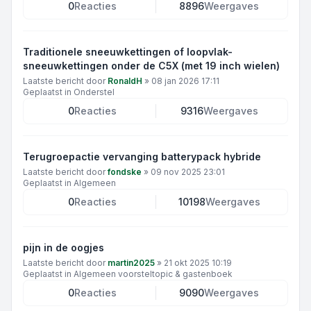
0
Reacties
8896
Weergaves
Traditionele sneeuwkettingen of loopvlak-
sneeuwkettingen onder de C5X (met 19 inch wielen)
Laatste bericht door
RonaldH
»
08 jan 2026 17:11
Geplaatst in
Onderstel
0
Reacties
9316
Weergaves
Terugroepactie vervanging batterypack hybride
Laatste bericht door
fondske
»
09 nov 2025 23:01
Geplaatst in
Algemeen
0
Reacties
10198
Weergaves
pijn in de oogjes
Laatste bericht door
martin2025
»
21 okt 2025 10:19
Geplaatst in
Algemeen voorsteltopic & gastenboek
0
Reacties
9090
Weergaves