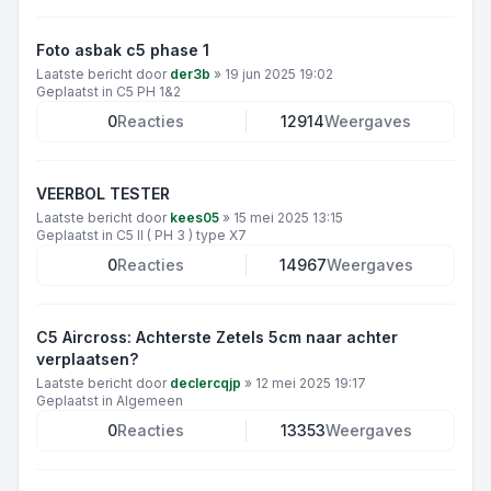
Foto asbak c5 phase 1
Laatste bericht door
der3b
»
19 jun 2025 19:02
Geplaatst in
C5 PH 1&2
0
Reacties
12914
Weergaves
VEERBOL TESTER
Laatste bericht door
kees05
»
15 mei 2025 13:15
Geplaatst in
C5 II ( PH 3 ) type X7
0
Reacties
14967
Weergaves
C5 Aircross: Achterste Zetels 5cm naar achter
verplaatsen?
Laatste bericht door
declercqjp
»
12 mei 2025 19:17
Geplaatst in
Algemeen
0
Reacties
13353
Weergaves