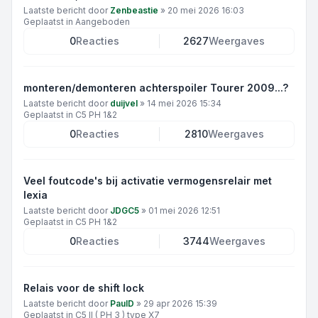
Laatste bericht door
Zenbeastie
»
20 mei 2026 16:03
Geplaatst in
Aangeboden
0
Reacties
2627
Weergaves
monteren/demonteren achterspoiler Tourer 2009...?
Laatste bericht door
duijvel
»
14 mei 2026 15:34
Geplaatst in
C5 PH 1&2
0
Reacties
2810
Weergaves
Veel foutcode's bij activatie vermogensrelair met
lexia
Laatste bericht door
JDGC5
»
01 mei 2026 12:51
Geplaatst in
C5 PH 1&2
0
Reacties
3744
Weergaves
Relais voor de shift lock
Laatste bericht door
PaulD
»
29 apr 2026 15:39
Geplaatst in
C5 II ( PH 3 ) type X7