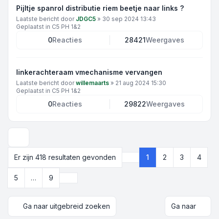
Pijltje spanrol distributie riem beetje naar links ?
Laatste bericht door
JDGC5
»
30 sep 2024 13:43
Geplaatst in
C5 PH 1&2
0
Reacties
28421
Weergaves
linkerachteraam vmechanisme vervangen
Laatste bericht door
willemaarts
»
21 aug 2024 15:30
Geplaatst in
C5 PH 1&2
0
Reacties
29822
Weergaves
Weergave- en sorteeropties
Er zijn 418 resultaten gevonden
1
2
3
4
Pagina
1
van
9
Volgende
5
…
9
Ga naar uitgebreid zoeken
Ga naar