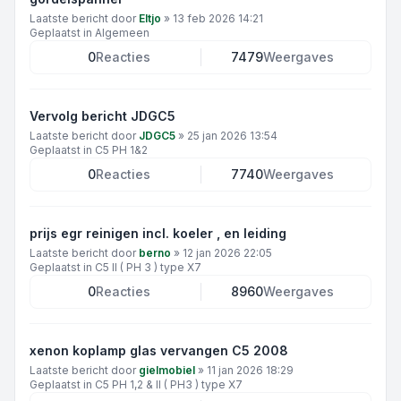
Laatste bericht door
Eltjo
»
13 feb 2026 14:21
Geplaatst in
Algemeen
0
Reacties
7479
Weergaves
Vervolg bericht JDGC5
Laatste bericht door
JDGC5
»
25 jan 2026 13:54
Geplaatst in
C5 PH 1&2
0
Reacties
7740
Weergaves
prijs egr reinigen incl. koeler , en leiding
Laatste bericht door
berno
»
12 jan 2026 22:05
Geplaatst in
C5 II ( PH 3 ) type X7
0
Reacties
8960
Weergaves
xenon koplamp glas vervangen C5 2008
Laatste bericht door
gielmobiel
»
11 jan 2026 18:29
Geplaatst in
C5 PH 1,2 & II ( PH3 ) type X7