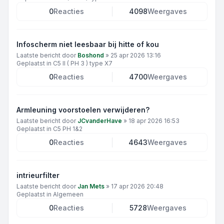
0
Reacties
4098
Weergaves
Infoscherm niet leesbaar bij hitte of kou
Laatste bericht door
Boshond
»
25 apr 2026 13:16
Geplaatst in
C5 II ( PH 3 ) type X7
0
Reacties
4700
Weergaves
Armleuning voorstoelen verwijderen?
Laatste bericht door
JCvanderHave
»
18 apr 2026 16:53
Geplaatst in
C5 PH 1&2
0
Reacties
4643
Weergaves
intrieurfilter
Laatste bericht door
Jan Mets
»
17 apr 2026 20:48
Geplaatst in
Algemeen
0
Reacties
5728
Weergaves