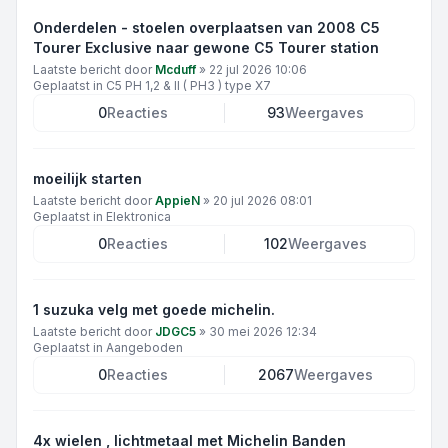
Onderdelen - stoelen overplaatsen van 2008 C5
Tourer Exclusive naar gewone C5 Tourer station
Laatste bericht door
Mcduff
»
22 jul 2026 10:06
Geplaatst in
C5 PH 1,2 & II ( PH3 ) type X7
0
Reacties
93
Weergaves
moeilijk starten
Laatste bericht door
AppieN
»
20 jul 2026 08:01
Geplaatst in
Elektronica
0
Reacties
102
Weergaves
1 suzuka velg met goede michelin.
Laatste bericht door
JDGC5
»
30 mei 2026 12:34
Geplaatst in
Aangeboden
0
Reacties
2067
Weergaves
4x wielen , lichtmetaal met Michelin Banden