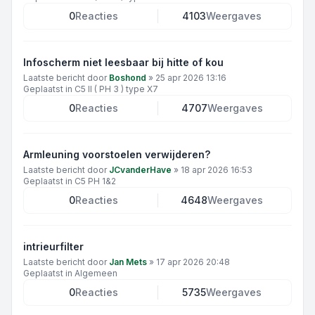
0
Reacties
4103
Weergaves
Infoscherm niet leesbaar bij hitte of kou
Laatste bericht door
Boshond
»
25 apr 2026 13:16
Geplaatst in
C5 II ( PH 3 ) type X7
0
Reacties
4707
Weergaves
Armleuning voorstoelen verwijderen?
Laatste bericht door
JCvanderHave
»
18 apr 2026 16:53
Geplaatst in
C5 PH 1&2
0
Reacties
4648
Weergaves
intrieurfilter
Laatste bericht door
Jan Mets
»
17 apr 2026 20:48
Geplaatst in
Algemeen
0
Reacties
5735
Weergaves