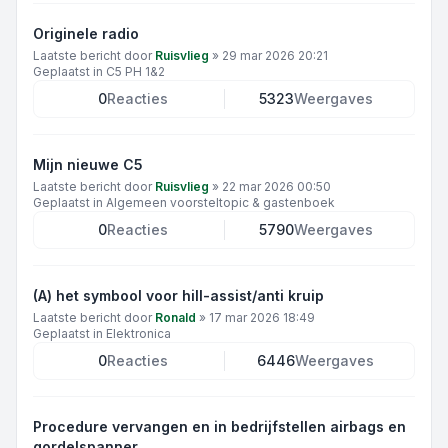
Originele radio
Laatste bericht door
Ruisvlieg
»
29 mar 2026 20:21
Geplaatst in
C5 PH 1&2
0
Reacties
5323
Weergaves
Mijn nieuwe C5
Laatste bericht door
Ruisvlieg
»
22 mar 2026 00:50
Geplaatst in
Algemeen voorsteltopic & gastenboek
0
Reacties
5790
Weergaves
(A) het symbool voor hill-assist/anti kruip
Laatste bericht door
Ronald
»
17 mar 2026 18:49
Geplaatst in
Elektronica
0
Reacties
6446
Weergaves
Procedure vervangen en in bedrijfstellen airbags en
gordelspanner