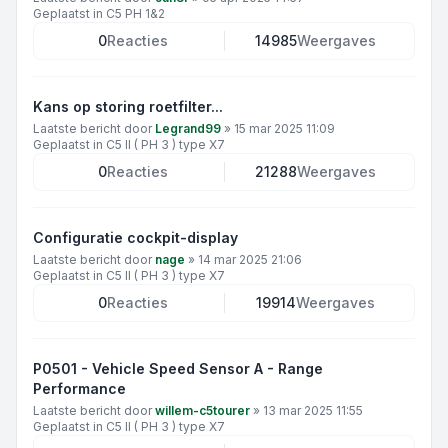
Geplaatst in
C5 PH 1&2
0
Reacties
14985
Weergaves
Kans op storing roetfilter...
Laatste bericht door
Legrand99
»
15 mar 2025 11:09
Geplaatst in
C5 II ( PH 3 ) type X7
0
Reacties
21288
Weergaves
Configuratie cockpit-display
Laatste bericht door
nage
»
14 mar 2025 21:06
Geplaatst in
C5 II ( PH 3 ) type X7
0
Reacties
19914
Weergaves
P0501 - Vehicle Speed Sensor A - Range
Performance
Laatste bericht door
willem-c5tourer
»
13 mar 2025 11:55
Geplaatst in
C5 II ( PH 3 ) type X7