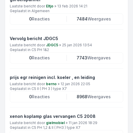
Laatste bericht door
Eltjo
»
13 feb 2026 14:21
Geplaatst in
Algemeen
0
Reacties
7484
Weergaves
Vervolg bericht JDGC5
Laatste bericht door
JDGC5
»
25 jan 2026 13:54
Geplaatst in
C5 PH 1&2
0
Reacties
7743
Weergaves
prijs egr reinigen incl. koeler , en leiding
Laatste bericht door
berno
»
12 jan 2026 22:05
Geplaatst in
C5 II ( PH 3 ) type X7
0
Reacties
8968
Weergaves
xenon koplamp glas vervangen C5 2008
Laatste bericht door
gielmobiel
»
11 jan 2026 18:29
Geplaatst in
C5 PH 1,2 & II ( PH3 ) type X7