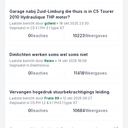
Garage nabij Zuid-Limburg die thuis is in C5 Tourer
2010 Hydraulique THP motor?
Laatste bericht door
gctwnl
»
18 okt 2025 23:30
Geplaatst in
C5 II ( PH 3 ) type X7
0
Reacties
10223
Weergaves
Dimlichten werken soms wel soms niet
Laatste bericht door
Reies
»
14 okt 2025 16:06
Geplaatst in
Elektronica
0
Reacties
11418
Weergaves
Vervangen hogedruk stuurbekrachtigings leiding.
Laatste bericht door
Frans 99
»
12 okt 2025 06:27
Geplaatst in
C5 PH 1,2 & II ( PH3 ) type X7
0
Reacties
10684
Weergaves