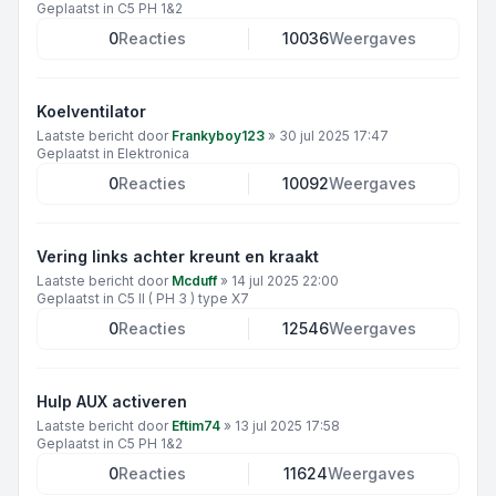
Geplaatst in
C5 PH 1&2
0
Reacties
10036
Weergaves
Koelventilator
Laatste bericht door
Frankyboy123
»
30 jul 2025 17:47
Geplaatst in
Elektronica
0
Reacties
10092
Weergaves
Vering links achter kreunt en kraakt
Laatste bericht door
Mcduff
»
14 jul 2025 22:00
Geplaatst in
C5 II ( PH 3 ) type X7
0
Reacties
12546
Weergaves
Hulp AUX activeren
Laatste bericht door
Eftim74
»
13 jul 2025 17:58
Geplaatst in
C5 PH 1&2
0
Reacties
11624
Weergaves