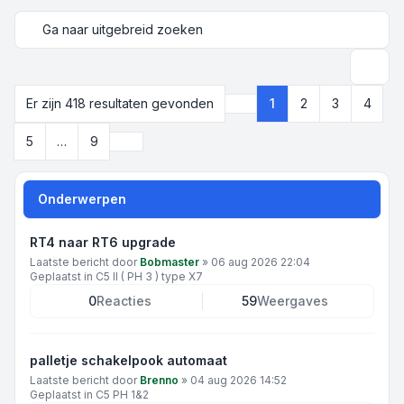
Ga naar uitgebreid zoeken
Zoek
Er zijn 418 resultaten gevonden
1
2
3
4
Pagina
1
van
9
Volgende
5
…
9
Onderwerpen
RT4 naar RT6 upgrade
Laatste bericht door
Bobmaster
»
06 aug 2026 22:04
Geplaatst in
C5 II ( PH 3 ) type X7
0
Reacties
59
Weergaves
palletje schakelpook automaat
Laatste bericht door
Brenno
»
04 aug 2026 14:52
Geplaatst in
C5 PH 1&2