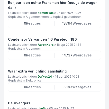
Bonjour! een echte Fransman hier (nou ja de wagen
dan)
Laatste bericht door
homerraas
»
27 apr 2025 10:25
Geplaatst in
Algemeen voorsteltopic & gastenboek
0
Reacties
13794
Weergaves
Condensor Vervangen 1.6 Puretech 180
Laatste bericht door
AaronKers
»
16 apr 2025 21:34
Geplaatst in
Algemeen
0
Reacties
14737
Weergaves
Waar extra verlichting aansluiting
Laatste bericht door
Dafkes24
»
14 apr 2025 10:21
Geplaatst in
Elektronica
0
Reacties
15843
Weergaves
Deurvangers
Laatste bericht door
JanSr
»
05 apr 2025 14:57