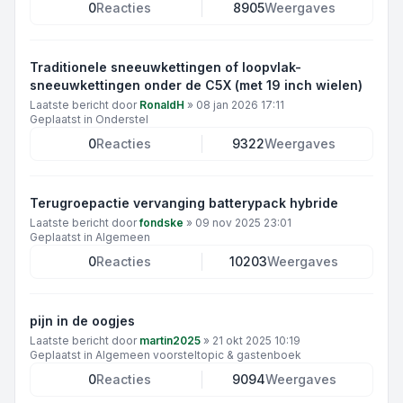
0
Reacties
8905
Weergaves
Traditionele sneeuwkettingen of loopvlak-
sneeuwkettingen onder de C5X (met 19 inch wielen)
Laatste bericht door
RonaldH
»
08 jan 2026 17:11
Geplaatst in
Onderstel
0
Reacties
9322
Weergaves
Terugroepactie vervanging batterypack hybride
Laatste bericht door
fondske
»
09 nov 2025 23:01
Geplaatst in
Algemeen
0
Reacties
10203
Weergaves
pijn in de oogjes
Laatste bericht door
martin2025
»
21 okt 2025 10:19
Geplaatst in
Algemeen voorsteltopic & gastenboek
0
Reacties
9094
Weergaves