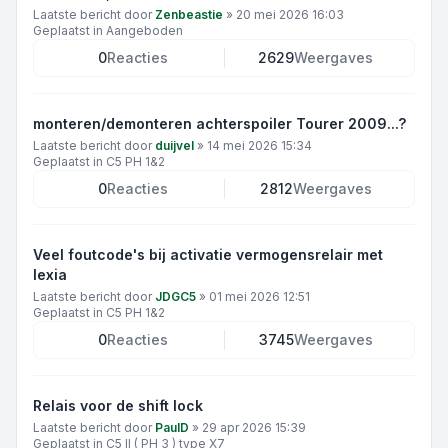
Laatste bericht door
Zenbeastie
»
20 mei 2026 16:03
Geplaatst in
Aangeboden
0
Reacties
2629
Weergaves
monteren/demonteren achterspoiler Tourer 2009...?
Laatste bericht door
duijvel
»
14 mei 2026 15:34
Geplaatst in
C5 PH 1&2
0
Reacties
2812
Weergaves
Veel foutcode's bij activatie vermogensrelair met
lexia
Laatste bericht door
JDGC5
»
01 mei 2026 12:51
Geplaatst in
C5 PH 1&2
0
Reacties
3745
Weergaves
Relais voor de shift lock
Laatste bericht door
PaulD
»
29 apr 2026 15:39
Geplaatst in
C5 II ( PH 3 ) type X7