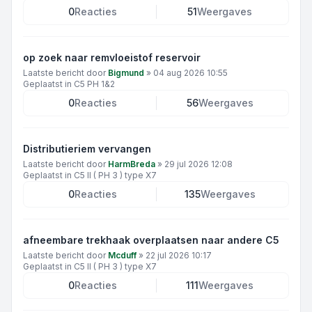
0
Reacties
51
Weergaves
op zoek naar remvloeistof reservoir
Laatste bericht door
Bigmund
»
04 aug 2026 10:55
Geplaatst in
C5 PH 1&2
0
Reacties
56
Weergaves
Distributieriem vervangen
Laatste bericht door
HarmBreda
»
29 jul 2026 12:08
Geplaatst in
C5 II ( PH 3 ) type X7
0
Reacties
135
Weergaves
afneembare trekhaak overplaatsen naar andere C5
Laatste bericht door
Mcduff
»
22 jul 2026 10:17
Geplaatst in
C5 II ( PH 3 ) type X7
0
Reacties
111
Weergaves