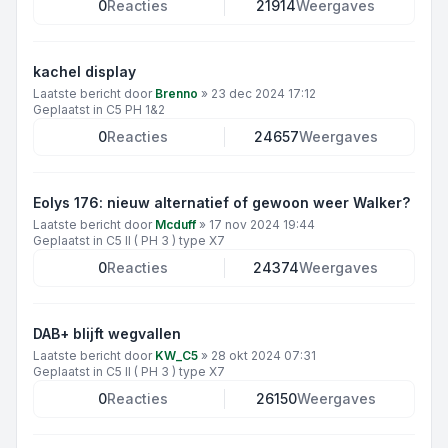
0
Reacties
21914
Weergaves
kachel display
Laatste bericht door
Brenno
»
23 dec 2024 17:12
Geplaatst in
C5 PH 1&2
0
Reacties
24657
Weergaves
Eolys 176: nieuw alternatief of gewoon weer Walker?
Laatste bericht door
Mcduff
»
17 nov 2024 19:44
Geplaatst in
C5 II ( PH 3 ) type X7
0
Reacties
24374
Weergaves
DAB+ blijft wegvallen
Laatste bericht door
KW_C5
»
28 okt 2024 07:31
Geplaatst in
C5 II ( PH 3 ) type X7
0
Reacties
26150
Weergaves