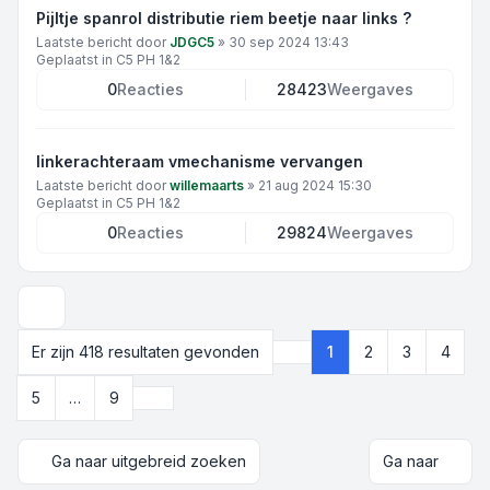
Pijltje spanrol distributie riem beetje naar links ?
Laatste bericht door
JDGC5
»
30 sep 2024 13:43
Geplaatst in
C5 PH 1&2
0
Reacties
28423
Weergaves
linkerachteraam vmechanisme vervangen
Laatste bericht door
willemaarts
»
21 aug 2024 15:30
Geplaatst in
C5 PH 1&2
0
Reacties
29824
Weergaves
Weergave- en sorteeropties
Er zijn 418 resultaten gevonden
1
2
3
4
Pagina
1
van
9
Volgende
5
…
9
Ga naar uitgebreid zoeken
Ga naar