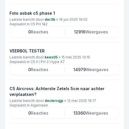
Foto asbak c5 phase 1
Laatste bericht door
der3b
»
19 jun 2025 19:02
Geplaatst in
C5 PH 1&2
0
Reacties
12916
Weergaves
VEERBOL TESTER
Laatste bericht door
kees05
»
15 mei 2025 13:15
Geplaatst in
C5 II ( PH 3 ) type X7
0
Reacties
14979
Weergaves
C5 Aircross: Achterste Zetels 5cm naar achter
verplaatsen?
Laatste bericht door
declercqjp
»
12 mei 2025 19:17
Geplaatst in
Algemeen
0
Reacties
13360
Weergaves