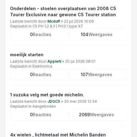
Onderdelen - stoelen overplaatsen van 2008 C5
Tourer Exclusive naar gewone C5 Tourer station
Laatste bericht door
Mcduff
»
22 jul 2026 10:06
Geplaatst in
C5 PH 1,2 & II ( PH3 ) type X7
0
Reacties
104
Weergaves
moeilijk starten
Laatste bericht door
AppieN
»
20 jul 2026 08:01
Geplaatst in
Elektronica
0
Reacties
107
Weergaves
1 suzuka velg met goede michelin.
Laatste bericht door
JDGC5
»
30 mei 2026 12:34
Geplaatst in
Aangeboden
0
Reacties
2069
Weergaves
4x wielen , lichtmetaal met Michelin Banden