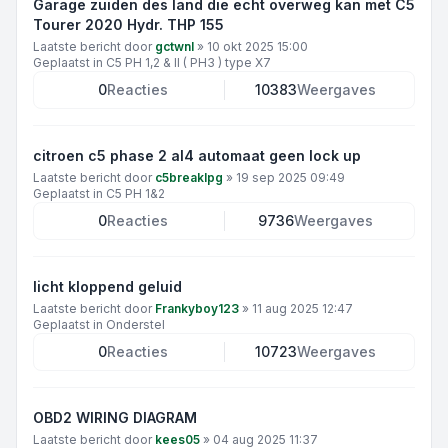
Garage zuiden des land die echt overweg kan met C5
Tourer 2020 Hydr. THP 155
Laatste bericht door
gctwnl
»
10 okt 2025 15:00
Geplaatst in
C5 PH 1,2 & II ( PH3 ) type X7
0
Reacties
10383
Weergaves
citroen c5 phase 2 al4 automaat geen lock up
Laatste bericht door
c5breaklpg
»
19 sep 2025 09:49
Geplaatst in
C5 PH 1&2
0
Reacties
9736
Weergaves
licht kloppend geluid
Laatste bericht door
Frankyboy123
»
11 aug 2025 12:47
Geplaatst in
Onderstel
0
Reacties
10723
Weergaves
OBD2 WIRING DIAGRAM
Laatste bericht door
kees05
»
04 aug 2025 11:37