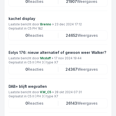
0
Reacties
21907
Weergaves
kachel display
Laatste bericht door
Brenno
»
23 dec 2024 17:12
Geplaatst in
C5 PH 1&2
0
Reacties
24652
Weergaves
Eolys 176: nieuw alternatief of gewoon weer Walker?
Laatste bericht door
Mcduff
»
17 nov 2024 19:44
Geplaatst in
C5 II ( PH 3 ) type X7
0
Reacties
24367
Weergaves
DAB+ blijft wegvallen
Laatste bericht door
KW_C5
»
28 okt 2024 07:31
Geplaatst in
C5 II ( PH 3 ) type X7
0
Reacties
26143
Weergaves