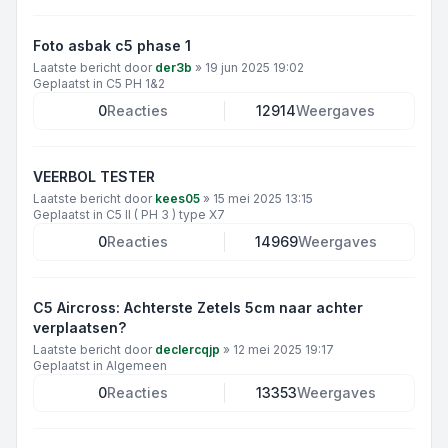
Foto asbak c5 phase 1
Laatste bericht door
der3b
»
19 jun 2025 19:02
Geplaatst in
C5 PH 1&2
0
Reacties
12914
Weergaves
VEERBOL TESTER
Laatste bericht door
kees05
»
15 mei 2025 13:15
Geplaatst in
C5 II ( PH 3 ) type X7
0
Reacties
14969
Weergaves
C5 Aircross: Achterste Zetels 5cm naar achter
verplaatsen?
Laatste bericht door
declercqjp
»
12 mei 2025 19:17
Geplaatst in
Algemeen
0
Reacties
13353
Weergaves