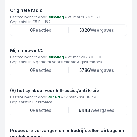
Originele radio
Laatste bericht door
Ruisvlieg
»
29 mar 2026 20:21
Geplaatst in
C5 PH 1&2
0
Reacties
5320
Weergaves
Mijn nieuwe C5
Laatste bericht door
Ruisvlieg
»
22 mar 2026 00:50
Geplaatst in
Algemeen voorsteltopic & gastenboek
0
Reacties
5786
Weergaves
(A) het symbool voor hill-assist/anti kruip
Laatste bericht door
Ronald
»
17 mar 2026 18:49
Geplaatst in
Elektronica
0
Reacties
6443
Weergaves
Procedure vervangen en in bedrijfstellen airbags en
gordelspanner