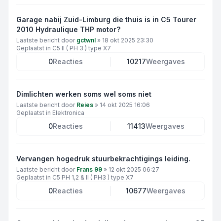
Garage nabij Zuid-Limburg die thuis is in C5 Tourer
2010 Hydraulique THP motor?
Laatste bericht door
gctwnl
»
18 okt 2025 23:30
Geplaatst in
C5 II ( PH 3 ) type X7
0
Reacties
10217
Weergaves
Dimlichten werken soms wel soms niet
Laatste bericht door
Reies
»
14 okt 2025 16:06
Geplaatst in
Elektronica
0
Reacties
11413
Weergaves
Vervangen hogedruk stuurbekrachtigings leiding.
Laatste bericht door
Frans 99
»
12 okt 2025 06:27
Geplaatst in
C5 PH 1,2 & II ( PH3 ) type X7
0
Reacties
10677
Weergaves