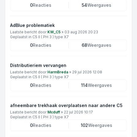
0
Reacties
54
Weergaves
AdBlue problematiek
Laatste bericht door
KW_C5
»
03 aug 2026 20:23
Geplaatst in
C5 II ( PH 3 ) type X7
0
Reacties
68
Weergaves
Distributieriem vervangen
Laatste bericht door
HarmBreda
»
29 jul 2026 12:08
Geplaatst in
C5 II ( PH 3 ) type X7
0
Reacties
114
Weergaves
afneembare trekhaak overplaatsen naar andere C5
Laatste bericht door
Mcduff
»
22 jul 2026 10:17
Geplaatst in
C5 II ( PH 3 ) type X7
0
Reacties
102
Weergaves