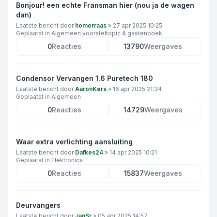
Bonjour! een echte Fransman hier (nou ja de wagen
dan)
Laatste bericht door
homerraas
»
27 apr 2025 10:25
Geplaatst in
Algemeen voorsteltopic & gastenboek
0
Reacties
13790
Weergaves
Condensor Vervangen 1.6 Puretech 180
Laatste bericht door
AaronKers
»
16 apr 2025 21:34
Geplaatst in
Algemeen
0
Reacties
14729
Weergaves
Waar extra verlichting aansluiting
Laatste bericht door
Dafkes24
»
14 apr 2025 10:21
Geplaatst in
Elektronica
0
Reacties
15837
Weergaves
Deurvangers
Laatste bericht door
JanSr
»
05 apr 2025 14:57