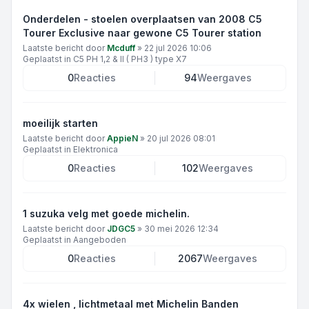
Onderdelen - stoelen overplaatsen van 2008 C5
Tourer Exclusive naar gewone C5 Tourer station
Laatste bericht door
Mcduff
»
22 jul 2026 10:06
Geplaatst in
C5 PH 1,2 & II ( PH3 ) type X7
0
Reacties
94
Weergaves
moeilijk starten
Laatste bericht door
AppieN
»
20 jul 2026 08:01
Geplaatst in
Elektronica
0
Reacties
102
Weergaves
1 suzuka velg met goede michelin.
Laatste bericht door
JDGC5
»
30 mei 2026 12:34
Geplaatst in
Aangeboden
0
Reacties
2067
Weergaves
4x wielen , lichtmetaal met Michelin Banden