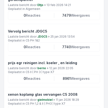
Laatste bericht door
Eltjo
»
13 feb 2026 14:21
Geplaatst in
Algemeen
0
Reacties
7479
Weergaves
Vervolg bericht JDGC5
Laatste bericht door
JDGC5
»
25 jan 2026 13:54
Geplaatst in
C5 PH 1&2
0
Reacties
7740
Weergaves
prijs egr reinigen incl. koeler , en leiding
Laatste bericht door
berno
»
12 jan 2026 22:05
Geplaatst in
C5 II ( PH 3 ) type X7
0
Reacties
8961
Weergaves
xenon koplamp glas vervangen C5 2008
Laatste bericht door
gielmobiel
»
11 jan 2026 18:29
Geplaatst in
C5 PH 1,2 & II ( PH3 ) type X7