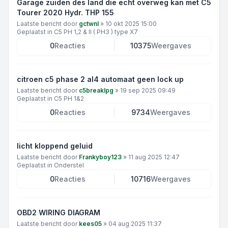
Garage zuiden des land die echt overweg kan met C5
Tourer 2020 Hydr. THP 155
Laatste bericht door
gctwnl
»
10 okt 2025 15:00
Geplaatst in
C5 PH 1,2 & II ( PH3 ) type X7
0
Reacties
10375
Weergaves
citroen c5 phase 2 al4 automaat geen lock up
Laatste bericht door
c5breaklpg
»
19 sep 2025 09:49
Geplaatst in
C5 PH 1&2
0
Reacties
9734
Weergaves
licht kloppend geluid
Laatste bericht door
Frankyboy123
»
11 aug 2025 12:47
Geplaatst in
Onderstel
0
Reacties
10716
Weergaves
OBD2 WIRING DIAGRAM
Laatste bericht door
kees05
»
04 aug 2025 11:37