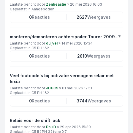
Laatste bericht door
Zenbeastie
»
20 mei 2026 16:03
Geplaatst in
Aangeboden
0
Reacties
2627
Weergaves
monteren/demonteren achterspoiler Tourer 2009...?
Laatste bericht door
duijvel
»
14 mei 2026 15:34
Geplaatst in
C5 PH 1&2
0
Reacties
2810
Weergaves
Veel foutcode's bij activatie vermogensrelair met
lexia
Laatste bericht door
JDGC5
»
01 mei 2026 12:51
Geplaatst in
C5 PH 1&2
0
Reacties
3744
Weergaves
Relais voor de shift lock
Laatste bericht door
PaulD
»
29 apr 2026 15:39
Geplaatst in
C5 II ( PH 3 ) type X7