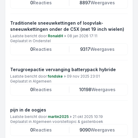
0
Reacties
8897
Weergaves
Traditionele sneeuwkettingen of loopvlak-
sneeuwkettingen onder de C5X (met 19 inch wielen)
Laatste bericht door
RonaldH
»
08 jan 2026 17:11
Geplaatst in
Onderstel
0
Reacties
9317
Weergaves
Terugroepactie vervanging batterypack hybride
Laatste bericht door
fondske
»
09 nov 2025 23:01
Geplaatst in
Algemeen
0
Reacties
10198
Weergaves
pijn in de oogjes
Laatste bericht door
martin2025
»
21 okt 2025 10:19
Geplaatst in
Algemeen voorsteltopic & gastenboek
0
Reacties
9090
Weergaves