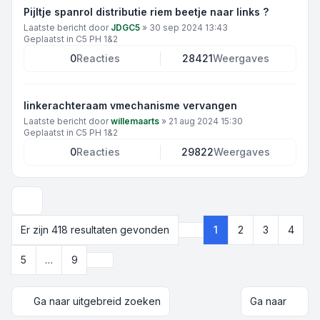
Pijltje spanrol distributie riem beetje naar links ?
Laatste bericht door
JDGC5
»
30 sep 2024 13:43
Geplaatst in
C5 PH 1&2
0
Reacties
28421
Weergaves
linkerachteraam vmechanisme vervangen
Laatste bericht door
willemaarts
»
21 aug 2024 15:30
Geplaatst in
C5 PH 1&2
0
Reacties
29822
Weergaves
Weergave- en sorteeropties
Er zijn 418 resultaten gevonden
1
2
3
4
Pagina
1
van
9
Volgende
5
…
9
Ga naar uitgebreid zoeken
Ga naar