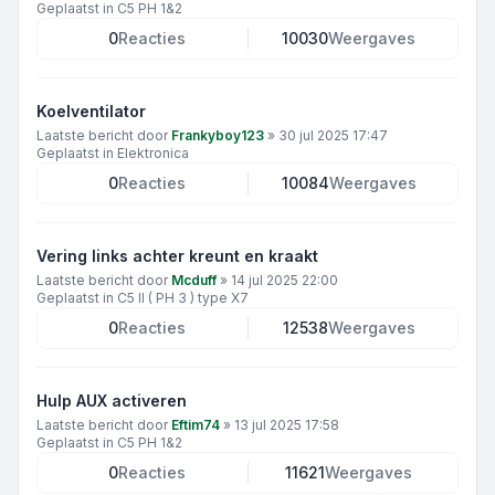
Geplaatst in
C5 PH 1&2
0
Reacties
10030
Weergaves
Koelventilator
Laatste bericht door
Frankyboy123
»
30 jul 2025 17:47
Geplaatst in
Elektronica
0
Reacties
10084
Weergaves
Vering links achter kreunt en kraakt
Laatste bericht door
Mcduff
»
14 jul 2025 22:00
Geplaatst in
C5 II ( PH 3 ) type X7
0
Reacties
12538
Weergaves
Hulp AUX activeren
Laatste bericht door
Eftim74
»
13 jul 2025 17:58
Geplaatst in
C5 PH 1&2
0
Reacties
11621
Weergaves