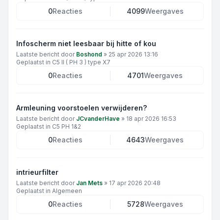
0
Reacties
4099
Weergaves
Infoscherm niet leesbaar bij hitte of kou
Laatste bericht door
Boshond
»
25 apr 2026 13:16
Geplaatst in
C5 II ( PH 3 ) type X7
0
Reacties
4701
Weergaves
Armleuning voorstoelen verwijderen?
Laatste bericht door
JCvanderHave
»
18 apr 2026 16:53
Geplaatst in
C5 PH 1&2
0
Reacties
4643
Weergaves
intrieurfilter
Laatste bericht door
Jan Mets
»
17 apr 2026 20:48
Geplaatst in
Algemeen
0
Reacties
5728
Weergaves