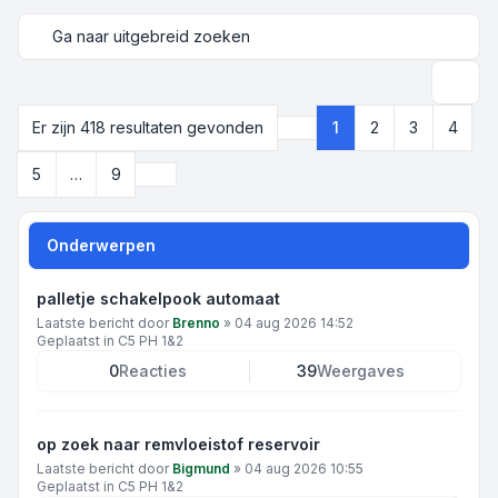
Ga naar uitgebreid zoeken
Zoek
Er zijn 418 resultaten gevonden
1
2
3
4
Pagina
1
van
9
Volgende
5
…
9
Onderwerpen
palletje schakelpook automaat
Laatste bericht door
Brenno
»
04 aug 2026 14:52
Geplaatst in
C5 PH 1&2
0
Reacties
39
Weergaves
op zoek naar remvloeistof reservoir
Laatste bericht door
Bigmund
»
04 aug 2026 10:55
Geplaatst in
C5 PH 1&2