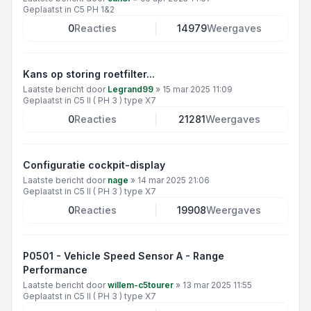
Geplaatst in
C5 PH 1&2
0
Reacties
14979
Weergaves
Kans op storing roetfilter...
Laatste bericht door
Legrand99
»
15 mar 2025 11:09
Geplaatst in
C5 II ( PH 3 ) type X7
0
Reacties
21281
Weergaves
Configuratie cockpit-display
Laatste bericht door
nage
»
14 mar 2025 21:06
Geplaatst in
C5 II ( PH 3 ) type X7
0
Reacties
19908
Weergaves
P0501 - Vehicle Speed Sensor A - Range
Performance
Laatste bericht door
willem-c5tourer
»
13 mar 2025 11:55
Geplaatst in
C5 II ( PH 3 ) type X7