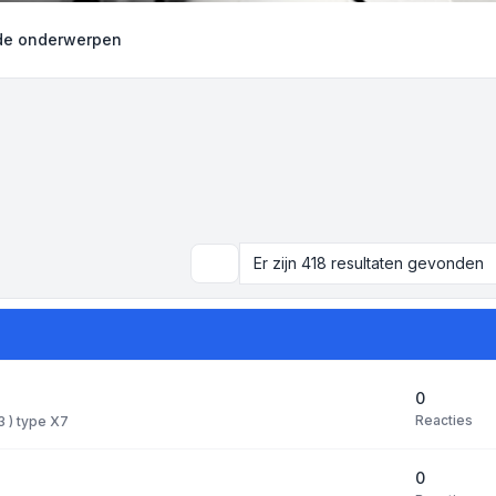
e onderwerpen
Er zijn 418 resultaten gevonden
Zoek
0
Reacties
 3 ) type X7
0