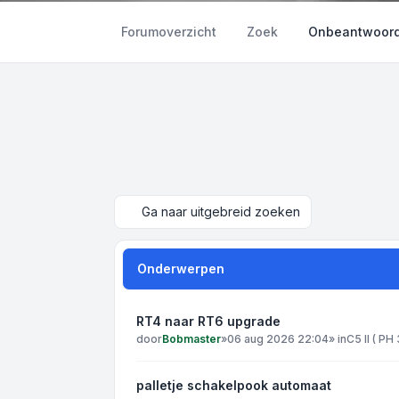
Forumoverzicht
Zoek
Onbeantwoord
Ga naar uitgebreid zoeken
Onderwerpen
RT4 naar RT6 upgrade
door
Bobmaster
»
06 aug 2026 22:04
» in
C5 II ( PH
palletje schakelpook automaat