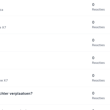
0
Reacties
ica
0
Reacties
pe X7
0
Reacties
0
Reacties
0
Reacties
ype X7
0
chter verplaatsen?
Reacties