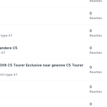
Reacties
0
Reacties
0
Reacties
 ) type X7
0
 andere C5
Reacties
e X7
2008 C5 Tourer Exclusive naar gewone C5 Tourer
0
Reacties
PH3 ) type X7
0
Reacties
0