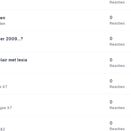
Reacties
0
den
Reacties
den
0
er 2009...?
Reacties
0
lair met lexia
Reacties
0
Reacties
pe X7
0
Reacties
 type X7
0
Reacties
1&2