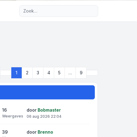
Uitgebreid zoeken
Volgende
1
2
3
4
5
…
9
Pagina
1
van
9
16
door
Bobmaster
Weergaves
06 aug 2026 22:04
39
door
Brenno