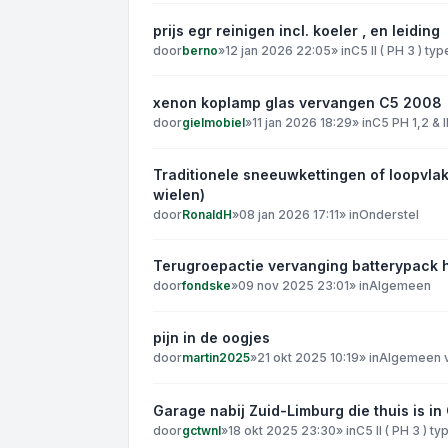
prijs egr reinigen incl. koeler , en leiding
door
berno
»
12 jan 2026 22:05
» in
C5 II ( PH 3 ) ty
xenon koplamp glas vervangen C5 2008
door
gielmobiel
»
11 jan 2026 18:29
» in
C5 PH 1,2 & I
Traditionele sneeuwkettingen of loopvla
wielen)
door
RonaldH
»
08 jan 2026 17:11
» in
Onderstel
Terugroepactie vervanging batterypack 
door
fondske
»
09 nov 2025 23:01
» in
Algemeen
pijn in de oogjes
door
martin2025
»
21 okt 2025 10:19
» in
Algemeen v
Garage nabij Zuid-Limburg die thuis is i
door
gctwnl
»
18 okt 2025 23:30
» in
C5 II ( PH 3 ) t