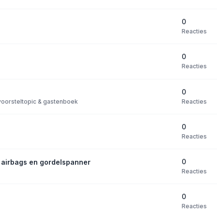
0
Reacties
0
Reacties
0
Reacties
oorsteltopic & gastenboek
0
Reacties
0
n airbags en gordelspanner
Reacties
0
Reacties