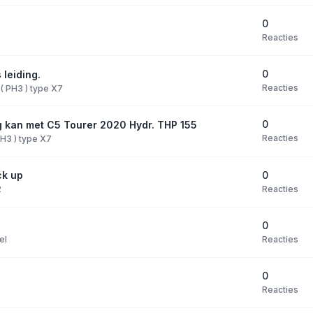
0
Reacties
0
leiding.
Reacties
 ( PH3 ) type X7
0
g kan met C5 Tourer 2020 Hydr. THP 155
Reacties
 PH3 ) type X7
0
ck up
Reacties
2
0
Reacties
el
0
Reacties