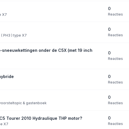
0
Reacties
pe X7
0
Reacties
I ( PH3 ) type X7
k-sneeuwkettingen onder de C5X (met 19 inch
0
Reacties
0
hybride
Reacties
0
Reacties
oorsteltopic & gastenboek
0
n C5 Tourer 2010 Hydraulique THP motor?
Reacties
ype X7