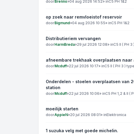
door
Brenno
»
04 aug 2026 14:52
» in
C5 PH 1&2
op zoek naar remvloeistof reservoir
door
Bigmund
»
04 aug 2026 10:55
» in
C5 PH 1&2
Distributieriem vervangen
door
HarmBreda
»
29 jul 2026 12:08
» in
C5 II ( PH 3
afneembare trekhaak overplaatsen naar
door
Mcduff
»
22 jul 2026 10:17
» in
C5 II ( PH 3 ) typ
Onderdelen - stoelen overplaatsen van 
station
door
Mcduff
»
22 jul 2026 10:06
» in
C5 PH 1,2 & II ( 
moeilijk starten
door
AppieN
»
20 jul 2026 08:01
» in
Elektronica
1 suzuka velg met goede michelin.