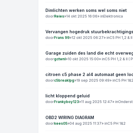
Dimlichten werken soms wel soms niet
door
Reies
»
14 okt 2025 16:06
» in
Elektronica
Vervangen hogedruk stuurbekrachtigings 
door
Frans 99
»
12 okt 2025 06:27
» in
C5 PH 1,2 & II
Garage zuiden des land die echt overwe
door
gctwnl
»
10 okt 2025 15:00
» in
C5 PH 1,2 & II (
citroen c5 phase 2 al4 automaat geen lo
door
c5breaklpg
»
19 sep 2025 09:49
» in
C5 PH 1&
licht kloppend geluid
door
Frankyboy123
»
11 aug 2025 12:47
» in
Onderst
OBD2 WIRING DIAGRAM
door
kees05
»
04 aug 2025 11:37
» in
C5 PH 1&2