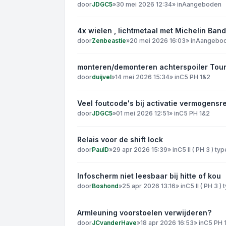
door
JDGC5
»
30 mei 2026 12:34
» in
Aangeboden
4x wielen , lichtmetaal met Michelin Ban
door
Zenbeastie
»
20 mei 2026 16:03
» in
Aangebo
monteren/demonteren achterspoiler Tour
door
duijvel
»
14 mei 2026 15:34
» in
C5 PH 1&2
Veel foutcode's bij activatie vermogensre
door
JDGC5
»
01 mei 2026 12:51
» in
C5 PH 1&2
Relais voor de shift lock
door
PaulD
»
29 apr 2026 15:39
» in
C5 II ( PH 3 ) ty
Infoscherm niet leesbaar bij hitte of kou
door
Boshond
»
25 apr 2026 13:16
» in
C5 II ( PH 3 )
Armleuning voorstoelen verwijderen?
door
JCvanderHave
»
18 apr 2026 16:53
» in
C5 PH 