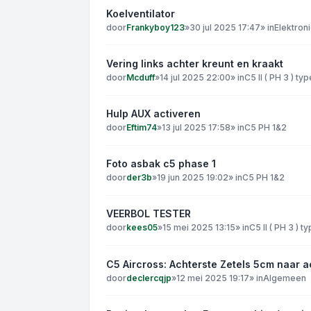
Koelventilator
door
Frankyboy123
»
30 jul 2025 17:47
» in
Elektron
Vering links achter kreunt en kraakt
door
Mcduff
»
14 jul 2025 22:00
» in
C5 II ( PH 3 ) ty
Hulp AUX activeren
door
Eftim74
»
13 jul 2025 17:58
» in
C5 PH 1&2
Foto asbak c5 phase 1
door
der3b
»
19 jun 2025 19:02
» in
C5 PH 1&2
VEERBOL TESTER
door
kees05
»
15 mei 2025 13:15
» in
C5 II ( PH 3 ) t
C5 Aircross: Achterste Zetels 5cm naar a
door
declercqjp
»
12 mei 2025 19:17
» in
Algemeen