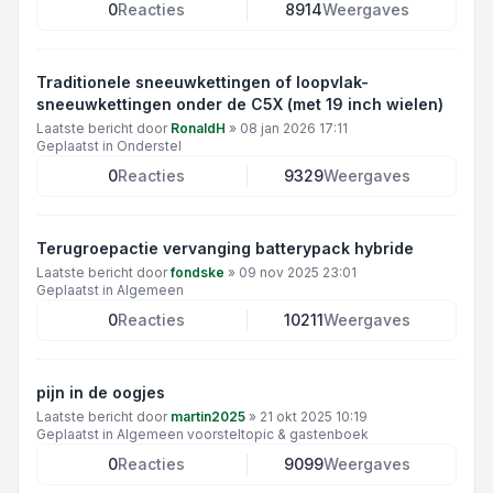
0
Reacties
8914
Weergaves
Traditionele sneeuwkettingen of loopvlak-
sneeuwkettingen onder de C5X (met 19 inch wielen)
Laatste bericht door
RonaldH
»
08 jan 2026 17:11
Geplaatst in
Onderstel
0
Reacties
9329
Weergaves
Terugroepactie vervanging batterypack hybride
Laatste bericht door
fondske
»
09 nov 2025 23:01
Geplaatst in
Algemeen
0
Reacties
10211
Weergaves
pijn in de oogjes
Laatste bericht door
martin2025
»
21 okt 2025 10:19
Geplaatst in
Algemeen voorsteltopic & gastenboek
0
Reacties
9099
Weergaves