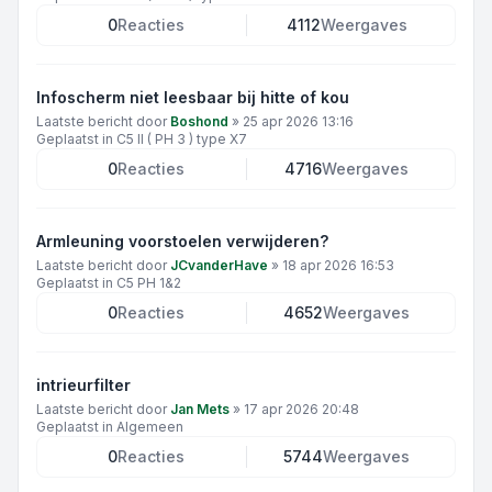
0
Reacties
4112
Weergaves
Infoscherm niet leesbaar bij hitte of kou
Laatste bericht door
Boshond
»
25 apr 2026 13:16
Geplaatst in
C5 II ( PH 3 ) type X7
0
Reacties
4716
Weergaves
Armleuning voorstoelen verwijderen?
Laatste bericht door
JCvanderHave
»
18 apr 2026 16:53
Geplaatst in
C5 PH 1&2
0
Reacties
4652
Weergaves
intrieurfilter
Laatste bericht door
Jan Mets
»
17 apr 2026 20:48
Geplaatst in
Algemeen
0
Reacties
5744
Weergaves