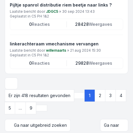
Pijltje spanrol distributie riem beetje naar links ?
Laatste bericht door
JDGC5
»
30 sep 2024 13:43
Geplaatst in
C5 PH 1&2
0
Reacties
28428
Weergaves
linkerachteraam vmechanisme vervangen
Laatste bericht door
willemaarts
»
21 aug 2024 15:30
Geplaatst in
C5 PH 1&2
0
Reacties
29828
Weergaves
Weergave- en sorteeropties
Er zijn 418 resultaten gevonden
1
2
3
4
Pagina
1
van
9
Volgende
5
…
9
Ga naar uitgebreid zoeken
Ga naar