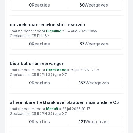
0
Reacties
60
Weergaves
op zoek naar remvloeistof reservoir
Laatste bericht door
Bigmund
»
04 aug 2026 10:55
Geplaatst in
C5 PH 1&2
0
Reacties
67
Weergaves
Distributieriem vervangen
Laatste bericht door
HarmBreda
»
29 jul 2026 12:08
Geplaatst in
C5 II ( PH 3 ) type X7
0
Reacties
157
Weergaves
afneembare trekhaak overplaatsen naar andere C5
Laatste bericht door
Mcduff
»
22 jul 2026 10:17
Geplaatst in
C5 II ( PH 3 ) type X7
0
Reacties
121
Weergaves