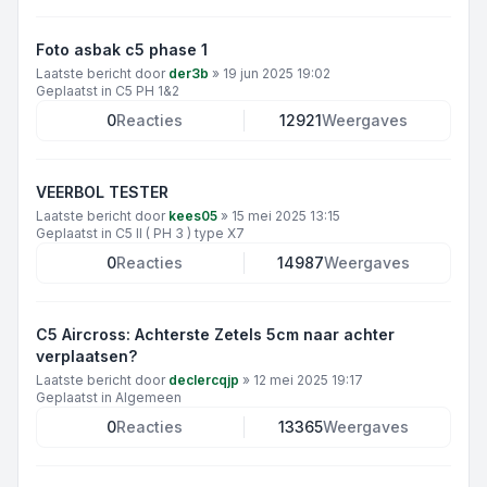
Foto asbak c5 phase 1
Laatste bericht door
der3b
»
19 jun 2025 19:02
Geplaatst in
C5 PH 1&2
0
Reacties
12921
Weergaves
VEERBOL TESTER
Laatste bericht door
kees05
»
15 mei 2025 13:15
Geplaatst in
C5 II ( PH 3 ) type X7
0
Reacties
14987
Weergaves
C5 Aircross: Achterste Zetels 5cm naar achter
verplaatsen?
Laatste bericht door
declercqjp
»
12 mei 2025 19:17
Geplaatst in
Algemeen
0
Reacties
13365
Weergaves