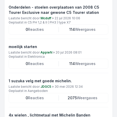
Onderdelen - stoelen overplaatsen van 2008 C5
Tourer Exclusive naar gewone C5 Tourer station
Laatste bericht door
Mcduff
»
22 jul 2026 10:06
Geplaatst in
C5 PH 1,2 & II ( PH3 ) type X7
0
Reacties
114
Weergaves
moeilijk starten
Laatste bericht door
AppieN
»
20 jul 2026 08:01
Geplaatst in
Elektronica
0
Reacties
114
Weergaves
1 suzuka velg met goede michelin.
Laatste bericht door
JDGC5
»
30 mei 2026 12:34
Geplaatst in
Aangeboden
0
Reacties
2075
Weergaves
4x wielen , lichtmetaal met Michelin Banden