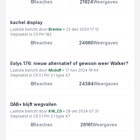
0
Reacties
21924
Weergaves
kachel display
Laatste bericht door
Brenno
»
23 dec 2024 17:12
Geplaatst in
C5 PH 1&2
0
Reacties
24660
Weergaves
Eolys 176: nieuw alternatief of gewoon weer Walker?
Laatste bericht door
Mcduff
»
17 nov 2024 19:44
Geplaatst in
C5 II ( PH 3 ) type X7
0
Reacties
24384
Weergaves
DAB+ blijft wegvallen
Laatste bericht door
KW_C5
»
28 okt 2024 07:31
Geplaatst in
C5 II ( PH 3 ) type X7
0
Reacties
26161
Weergaves