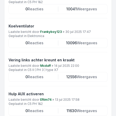
Geplaatst in
C5 PH 1&2
0
Reacties
10041
Weergaves
Koelventilator
Laatste bericht door
Frankyboy123
»
30 jul 2025 17:47
Geplaatst in
Elektronica
0
Reacties
10096
Weergaves
Vering links achter kreunt en kraakt
Laatste bericht door
Mcduff
»
14 jul 2025 22:00
Geplaatst in
C5 II ( PH 3 ) type X7
0
Reacties
12556
Weergaves
Hulp AUX activeren
Laatste bericht door
Eftim74
»
13 jul 2025 17:58
Geplaatst in
C5 PH 1&2
0
Reacties
11630
Weergaves