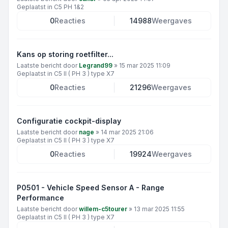
Geplaatst in
C5 PH 1&2
0
Reacties
14988
Weergaves
Kans op storing roetfilter...
Laatste bericht door
Legrand99
»
15 mar 2025 11:09
Geplaatst in
C5 II ( PH 3 ) type X7
0
Reacties
21296
Weergaves
Configuratie cockpit-display
Laatste bericht door
nage
»
14 mar 2025 21:06
Geplaatst in
C5 II ( PH 3 ) type X7
0
Reacties
19924
Weergaves
P0501 - Vehicle Speed Sensor A - Range
Performance
Laatste bericht door
willem-c5tourer
»
13 mar 2025 11:55
Geplaatst in
C5 II ( PH 3 ) type X7