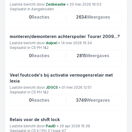
Laatste bericht door
Zenbeastie
»
20 mei 2026 16:03
Geplaatst in
Aangeboden
0
Reacties
2634
Weergaves
monteren/demonteren achterspoiler Tourer 2009...?
Laatste bericht door
duijvel
»
14 mei 2026 15:34
Geplaatst in
C5 PH 1&2
0
Reacties
2815
Weergaves
Veel foutcode's bij activatie vermogensrelair met
lexia
Laatste bericht door
JDGC5
»
01 mei 2026 12:51
Geplaatst in
C5 PH 1&2
0
Reacties
3749
Weergaves
Relais voor de shift lock
Laatste bericht door
PaulD
»
29 apr 2026 15:39
Geplaatst in
C5 II ( PH 3 ) type X7