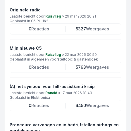
Originele radio
Laatste bericht door
Ruisvlieg
»
29 mar 2026 20:21
Geplaatst in
C5 PH 1&2
0
Reacties
5327
Weergaves
Mijn nieuwe C5
Laatste bericht door
Ruisvlieg
»
22 mar 2026 00:50
Geplaatst in
Algemeen voorsteltopic & gastenboek
0
Reacties
5793
Weergaves
(A) het symbool voor hill-assist/anti kruip
Laatste bericht door
Ronald
»
17 mar 2026 18:49
Geplaatst in
Elektronica
0
Reacties
6450
Weergaves
Procedure vervangen en in bedrijfstellen airbags en
gordelspanner