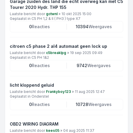
Garage zuiden des land die echt overweg kan met C5
Tourer 2020 Hydr. THP 155
Laatste bericht door
gctwnl
»
10 okt 2025 15:00
Geplaatst in
C5 PH 1,2 & II ( PH3 ) type X7
0
Reacties
10394
Weergaves
citroen c5 phase 2 al4 automaat geen lock up
Laatste bericht door
c5breaklpg
»
19 sep 2025 09:49
Geplaatst in
C5 PH 1&2
0
Reacties
9742
Weergaves
licht kloppend geluid
Laatste bericht door
Frankyboy123
»
11 aug 2025 12:47
Geplaatst in
Onderstel
0
Reacties
10728
Weergaves
OBD2 WIRING DIAGRAM
Laatste bericht door
kees05
»
04 aug 2025 11:37