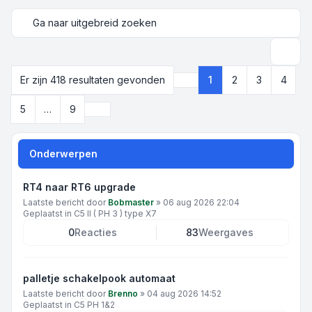
Ga naar uitgebreid zoeken
Zoek
Er zijn 418 resultaten gevonden
1
2
3
4
Pagina
1
van
9
Volgende
5
…
9
Onderwerpen
RT4 naar RT6 upgrade
Laatste bericht door
Bobmaster
»
06 aug 2026 22:04
Geplaatst in
C5 II ( PH 3 ) type X7
0
Reacties
83
Weergaves
palletje schakelpook automaat
Laatste bericht door
Brenno
»
04 aug 2026 14:52
Geplaatst in
C5 PH 1&2