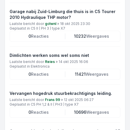
Garage nabij Zuid-Limburg die thuis is in C5 Tourer
2010 Hydraulique THP motor?
Laatste bericht door
gctwnl
»
18 okt 2025 23:30
Geplaatst in
C5 II ( PH 3 ) type X7
0
Reacties
10232
Weergaves
Dimlichten werken soms wel soms niet
Laatste bericht door
Reies
»
14 okt 2025 16:06
Geplaatst in
Elektronica
0
Reacties
11421
Weergaves
Vervangen hogedruk stuurbekrachtigings leiding.
Laatste bericht door
Frans 99
»
12 okt 2025 06:27
Geplaatst in
C5 PH 1,2 & II ( PH3 ) type X7
0
Reacties
10696
Weergaves