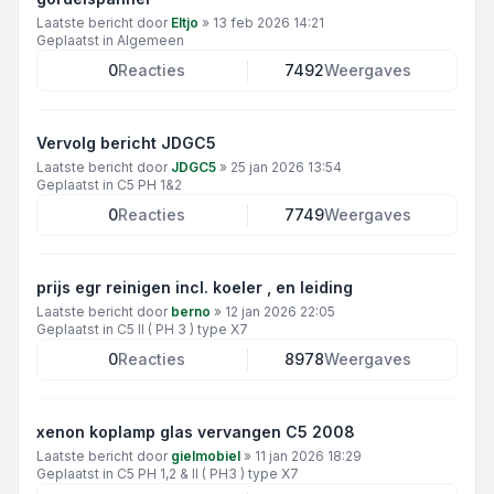
Laatste bericht door
Eltjo
»
13 feb 2026 14:21
Geplaatst in
Algemeen
0
Reacties
7492
Weergaves
Vervolg bericht JDGC5
Laatste bericht door
JDGC5
»
25 jan 2026 13:54
Geplaatst in
C5 PH 1&2
0
Reacties
7749
Weergaves
prijs egr reinigen incl. koeler , en leiding
Laatste bericht door
berno
»
12 jan 2026 22:05
Geplaatst in
C5 II ( PH 3 ) type X7
0
Reacties
8978
Weergaves
xenon koplamp glas vervangen C5 2008
Laatste bericht door
gielmobiel
»
11 jan 2026 18:29
Geplaatst in
C5 PH 1,2 & II ( PH3 ) type X7