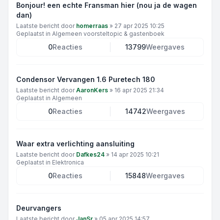
Bonjour! een echte Fransman hier (nou ja de wagen
dan)
Laatste bericht door
homerraas
»
27 apr 2025 10:25
Geplaatst in
Algemeen voorsteltopic & gastenboek
0
Reacties
13799
Weergaves
Condensor Vervangen 1.6 Puretech 180
Laatste bericht door
AaronKers
»
16 apr 2025 21:34
Geplaatst in
Algemeen
0
Reacties
14742
Weergaves
Waar extra verlichting aansluiting
Laatste bericht door
Dafkes24
»
14 apr 2025 10:21
Geplaatst in
Elektronica
0
Reacties
15848
Weergaves
Deurvangers
Laatste bericht door
JanSr
»
05 apr 2025 14:57