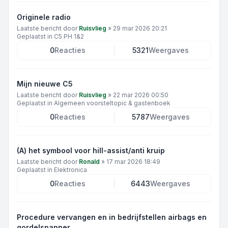
Originele radio
Laatste bericht door
Ruisvlieg
»
29 mar 2026 20:21
Geplaatst in
C5 PH 1&2
0
Reacties
5321
Weergaves
Mijn nieuwe C5
Laatste bericht door
Ruisvlieg
»
22 mar 2026 00:50
Geplaatst in
Algemeen voorsteltopic & gastenboek
0
Reacties
5787
Weergaves
(A) het symbool voor hill-assist/anti kruip
Laatste bericht door
Ronald
»
17 mar 2026 18:49
Geplaatst in
Elektronica
0
Reacties
6443
Weergaves
Procedure vervangen en in bedrijfstellen airbags en
gordelspanner