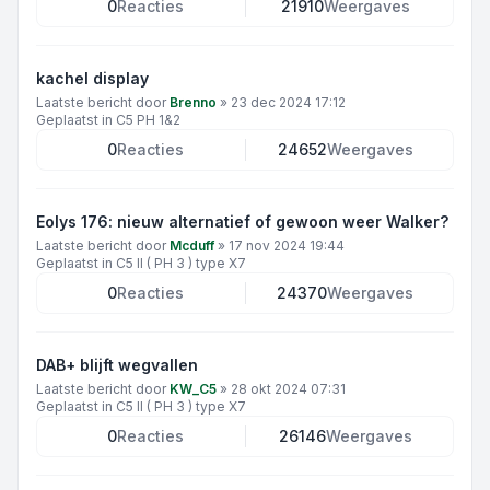
0
Reacties
21910
Weergaves
kachel display
Laatste bericht door
Brenno
»
23 dec 2024 17:12
Geplaatst in
C5 PH 1&2
0
Reacties
24652
Weergaves
Eolys 176: nieuw alternatief of gewoon weer Walker?
Laatste bericht door
Mcduff
»
17 nov 2024 19:44
Geplaatst in
C5 II ( PH 3 ) type X7
0
Reacties
24370
Weergaves
DAB+ blijft wegvallen
Laatste bericht door
KW_C5
»
28 okt 2024 07:31
Geplaatst in
C5 II ( PH 3 ) type X7
0
Reacties
26146
Weergaves