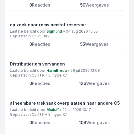
0
Reacties
50
Weergaves
op zoek naar remvloeistof reservoir
Laatste bericht door
Bigmund
»
04 aug 2026 10:55
Geplaatst in
C5 PH 1&2
0
Reacties
55
Weergaves
Distributieriem vervangen
Laatste bericht door
HarmBreda
»
29 jul 2026 12:08
Geplaatst in
C5 II ( PH 3 ) type X7
0
Reacties
126
Weergaves
afneembare trekhaak overplaatsen naar andere C5
Laatste bericht door
Mcduff
»
22 jul 2026 10:17
Geplaatst in
C5 II ( PH 3 ) type X7
0
Reacties
106
Weergaves