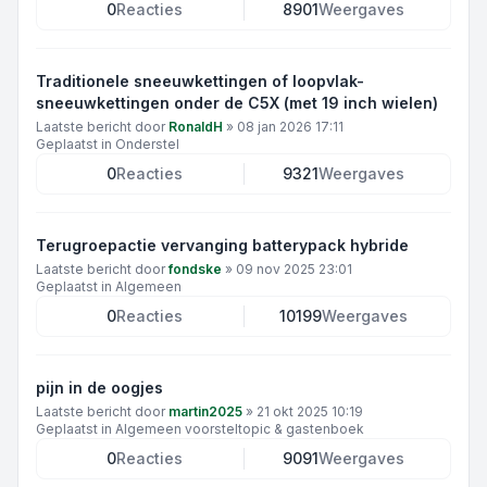
0
Reacties
8901
Weergaves
Traditionele sneeuwkettingen of loopvlak-
sneeuwkettingen onder de C5X (met 19 inch wielen)
Laatste bericht door
RonaldH
»
08 jan 2026 17:11
Geplaatst in
Onderstel
0
Reacties
9321
Weergaves
Terugroepactie vervanging batterypack hybride
Laatste bericht door
fondske
»
09 nov 2025 23:01
Geplaatst in
Algemeen
0
Reacties
10199
Weergaves
pijn in de oogjes
Laatste bericht door
martin2025
»
21 okt 2025 10:19
Geplaatst in
Algemeen voorsteltopic & gastenboek
0
Reacties
9091
Weergaves