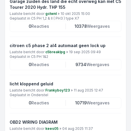
Garage zuiden des land die echt overweg kan met C5
Tourer 2020 Hydr. THP 155
Laatste bericht door
gctwnl
»
10 okt 2025 15:00
Geplaatst in
C5 PH 1,2 & II ( PH3 ) type X7
0
Reacties
10378
Weergaves
citroen c5 phase 2 al4 automaat geen lock up
Laatste bericht door
c5breaklpg
»
19 sep 2025 09:49
Geplaatst in
C5 PH 1&2
0
Reacties
9734
Weergaves
licht kloppend geluid
Laatste bericht door
Frankyboy123
»
11 aug 2025 12:47
Geplaatst in
Onderstel
0
Reacties
10719
Weergaves
OBD2 WIRING DIAGRAM
Laatste bericht door
kees05
»
04 aug 2025 11:37