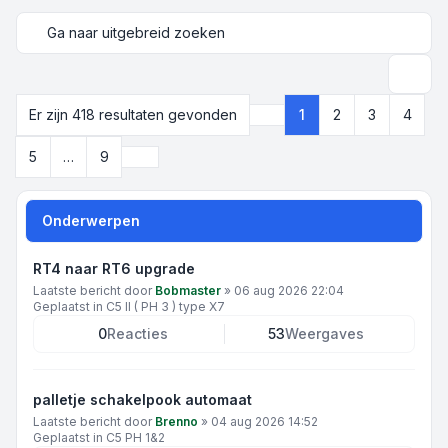
Ga naar uitgebreid zoeken
Zoek
Er zijn 418 resultaten gevonden
1
2
3
4
Pagina
1
van
9
Volgende
5
…
9
Onderwerpen
RT4 naar RT6 upgrade
Laatste bericht door
Bobmaster
»
06 aug 2026 22:04
Geplaatst in
C5 II ( PH 3 ) type X7
0
Reacties
53
Weergaves
palletje schakelpook automaat
Laatste bericht door
Brenno
»
04 aug 2026 14:52
Geplaatst in
C5 PH 1&2