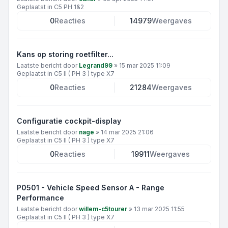
Geplaatst in
C5 PH 1&2
0
Reacties
14979
Weergaves
Kans op storing roetfilter...
Laatste bericht door
Legrand99
»
15 mar 2025 11:09
Geplaatst in
C5 II ( PH 3 ) type X7
0
Reacties
21284
Weergaves
Configuratie cockpit-display
Laatste bericht door
nage
»
14 mar 2025 21:06
Geplaatst in
C5 II ( PH 3 ) type X7
0
Reacties
19911
Weergaves
P0501 - Vehicle Speed Sensor A - Range
Performance
Laatste bericht door
willem-c5tourer
»
13 mar 2025 11:55
Geplaatst in
C5 II ( PH 3 ) type X7