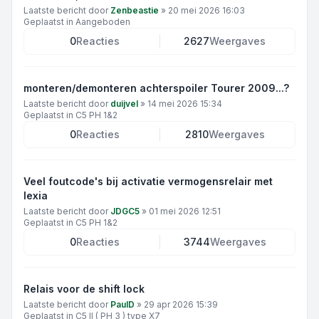
Laatste bericht door
Zenbeastie
»
20 mei 2026 16:03
Geplaatst in
Aangeboden
0
Reacties
2627
Weergaves
monteren/demonteren achterspoiler Tourer 2009...?
Laatste bericht door
duijvel
»
14 mei 2026 15:34
Geplaatst in
C5 PH 1&2
0
Reacties
2810
Weergaves
Veel foutcode's bij activatie vermogensrelair met
lexia
Laatste bericht door
JDGC5
»
01 mei 2026 12:51
Geplaatst in
C5 PH 1&2
0
Reacties
3744
Weergaves
Relais voor de shift lock
Laatste bericht door
PaulD
»
29 apr 2026 15:39
Geplaatst in
C5 II ( PH 3 ) type X7