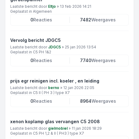
Laatste bericht door
Eltjo
»
13 feb 2026 14:21
Geplaatst in
Algemeen
0
Reacties
7482
Weergaves
Vervolg bericht JDGC5
Laatste bericht door
JDGC5
»
25 jan 2026 13:54
Geplaatst in
C5 PH 1&2
0
Reacties
7740
Weergaves
prijs egr reinigen incl. koeler , en leiding
Laatste bericht door
berno
»
12 jan 2026 22:05
Geplaatst in
C5 II ( PH 3 ) type X7
0
Reacties
8964
Weergaves
xenon koplamp glas vervangen C5 2008
Laatste bericht door
gielmobiel
»
11 jan 2026 18:29
Geplaatst in
C5 PH 1,2 & II ( PH3 ) type X7