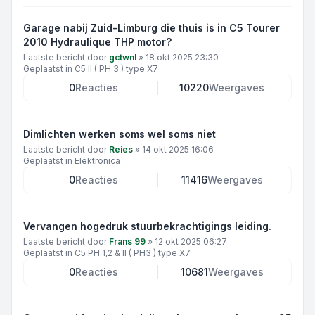
Garage nabij Zuid-Limburg die thuis is in C5 Tourer
2010 Hydraulique THP motor?
Laatste bericht door
gctwnl
»
18 okt 2025 23:30
Geplaatst in
C5 II ( PH 3 ) type X7
0
Reacties
10220
Weergaves
Dimlichten werken soms wel soms niet
Laatste bericht door
Reies
»
14 okt 2025 16:06
Geplaatst in
Elektronica
0
Reacties
11416
Weergaves
Vervangen hogedruk stuurbekrachtigings leiding.
Laatste bericht door
Frans 99
»
12 okt 2025 06:27
Geplaatst in
C5 PH 1,2 & II ( PH3 ) type X7
0
Reacties
10681
Weergaves