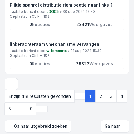
Pijltje spanrol distributie riem beetje naar links ?
Laatste bericht door
JDGC5
»
30 sep 2024 13:43
Geplaatst in
C5 PH 1&2
0
Reacties
28421
Weergaves
linkerachteraam vmechanisme vervangen
Laatste bericht door
willemaarts
»
21 aug 2024 15:30
Geplaatst in
C5 PH 1&2
0
Reacties
29823
Weergaves
Weergave- en sorteeropties
Er zijn 418 resultaten gevonden
1
2
3
4
Pagina
1
van
9
Volgende
5
…
9
Ga naar uitgebreid zoeken
Ga naar