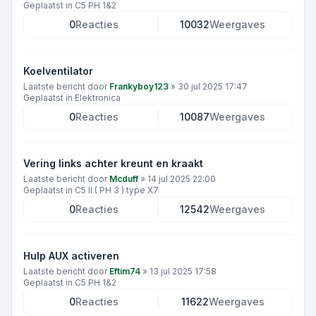
Geplaatst in
C5 PH 1&2
0
Reacties
10032
Weergaves
Koelventilator
Laatste bericht door
Frankyboy123
»
30 jul 2025 17:47
Geplaatst in
Elektronica
0
Reacties
10087
Weergaves
Vering links achter kreunt en kraakt
Laatste bericht door
Mcduff
»
14 jul 2025 22:00
Geplaatst in
C5 II ( PH 3 ) type X7
0
Reacties
12542
Weergaves
Hulp AUX activeren
Laatste bericht door
Eftim74
»
13 jul 2025 17:58
Geplaatst in
C5 PH 1&2
0
Reacties
11622
Weergaves