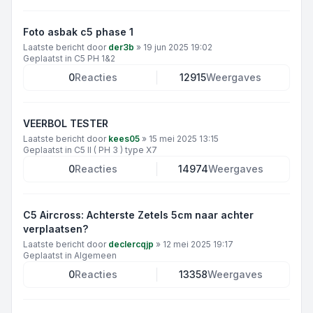
Foto asbak c5 phase 1
Laatste bericht door
der3b
»
19 jun 2025 19:02
Geplaatst in
C5 PH 1&2
0
Reacties
12915
Weergaves
VEERBOL TESTER
Laatste bericht door
kees05
»
15 mei 2025 13:15
Geplaatst in
C5 II ( PH 3 ) type X7
0
Reacties
14974
Weergaves
C5 Aircross: Achterste Zetels 5cm naar achter
verplaatsen?
Laatste bericht door
declercqjp
»
12 mei 2025 19:17
Geplaatst in
Algemeen
0
Reacties
13358
Weergaves