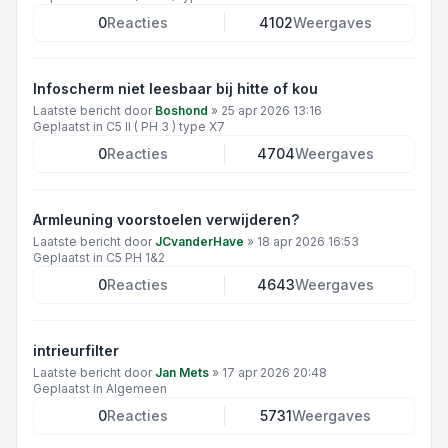
0
Reacties
4102
Weergaves
Infoscherm niet leesbaar bij hitte of kou
Laatste bericht door
Boshond
»
25 apr 2026 13:16
Geplaatst in
C5 II ( PH 3 ) type X7
0
Reacties
4704
Weergaves
Armleuning voorstoelen verwijderen?
Laatste bericht door
JCvanderHave
»
18 apr 2026 16:53
Geplaatst in
C5 PH 1&2
0
Reacties
4643
Weergaves
intrieurfilter
Laatste bericht door
Jan Mets
»
17 apr 2026 20:48
Geplaatst in
Algemeen
0
Reacties
5731
Weergaves