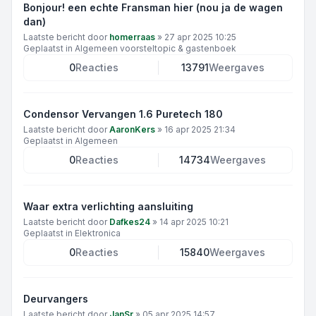
Bonjour! een echte Fransman hier (nou ja de wagen
dan)
Laatste bericht door
homerraas
»
27 apr 2025 10:25
Geplaatst in
Algemeen voorsteltopic & gastenboek
0
Reacties
13791
Weergaves
Condensor Vervangen 1.6 Puretech 180
Laatste bericht door
AaronKers
»
16 apr 2025 21:34
Geplaatst in
Algemeen
0
Reacties
14734
Weergaves
Waar extra verlichting aansluiting
Laatste bericht door
Dafkes24
»
14 apr 2025 10:21
Geplaatst in
Elektronica
0
Reacties
15840
Weergaves
Deurvangers
Laatste bericht door
JanSr
»
05 apr 2025 14:57