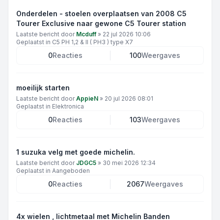
Onderdelen - stoelen overplaatsen van 2008 C5
Tourer Exclusive naar gewone C5 Tourer station
Laatste bericht door
Mcduff
»
22 jul 2026 10:06
Geplaatst in
C5 PH 1,2 & II ( PH3 ) type X7
0
Reacties
100
Weergaves
moeilijk starten
Laatste bericht door
AppieN
»
20 jul 2026 08:01
Geplaatst in
Elektronica
0
Reacties
103
Weergaves
1 suzuka velg met goede michelin.
Laatste bericht door
JDGC5
»
30 mei 2026 12:34
Geplaatst in
Aangeboden
0
Reacties
2067
Weergaves
4x wielen , lichtmetaal met Michelin Banden