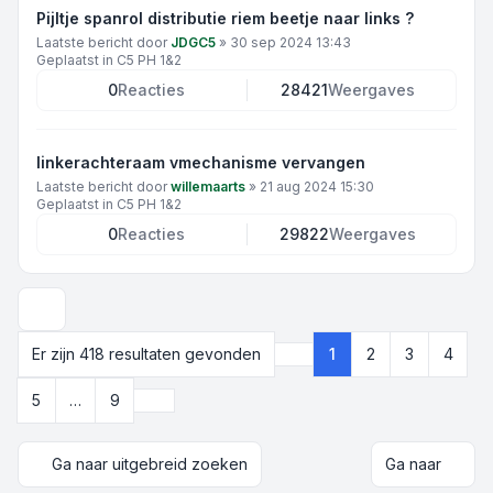
Pijltje spanrol distributie riem beetje naar links ?
Laatste bericht door
JDGC5
»
30 sep 2024 13:43
Geplaatst in
C5 PH 1&2
0
Reacties
28421
Weergaves
linkerachteraam vmechanisme vervangen
Laatste bericht door
willemaarts
»
21 aug 2024 15:30
Geplaatst in
C5 PH 1&2
0
Reacties
29822
Weergaves
Weergave- en sorteeropties
Er zijn 418 resultaten gevonden
1
2
3
4
Pagina
1
van
9
Volgende
5
…
9
Ga naar uitgebreid zoeken
Ga naar