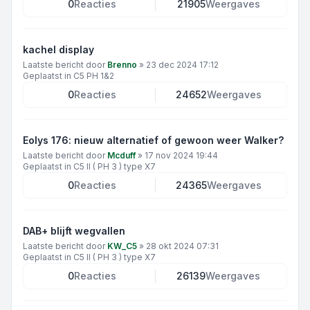
0
Reacties
21905
Weergaves
kachel display
Laatste bericht door
Brenno
»
23 dec 2024 17:12
Geplaatst in
C5 PH 1&2
0
Reacties
24652
Weergaves
Eolys 176: nieuw alternatief of gewoon weer Walker?
Laatste bericht door
Mcduff
»
17 nov 2024 19:44
Geplaatst in
C5 II ( PH 3 ) type X7
0
Reacties
24365
Weergaves
DAB+ blijft wegvallen
Laatste bericht door
KW_C5
»
28 okt 2024 07:31
Geplaatst in
C5 II ( PH 3 ) type X7
0
Reacties
26139
Weergaves