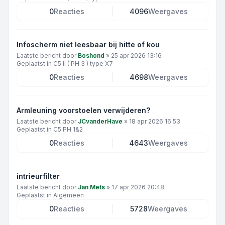
0
Reacties
4096
Weergaves
Infoscherm niet leesbaar bij hitte of kou
Laatste bericht door
Boshond
»
25 apr 2026 13:16
Geplaatst in
C5 II ( PH 3 ) type X7
0
Reacties
4698
Weergaves
Armleuning voorstoelen verwijderen?
Laatste bericht door
JCvanderHave
»
18 apr 2026 16:53
Geplaatst in
C5 PH 1&2
0
Reacties
4643
Weergaves
intrieurfilter
Laatste bericht door
Jan Mets
»
17 apr 2026 20:48
Geplaatst in
Algemeen
0
Reacties
5728
Weergaves