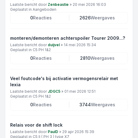
Laatste bericht door
Zenbeastie
»
20 mei 2026 16:03
Geplaatst in
Aangeboden
0
Reacties
2626
Weergaves
monteren/demonteren achterspoiler Tourer 2009...?
Laatste bericht door
duijvel
»
14 mei 2026 15:34
Geplaatst in
C5 PH 1&2
0
Reacties
2810
Weergaves
Veel foutcode's bij activatie vermogensrelair met
lexia
Laatste bericht door
JDGC5
»
01 mei 2026 12:51
Geplaatst in
C5 PH 1&2
0
Reacties
3744
Weergaves
Relais voor de shift lock
Laatste bericht door
PaulD
»
29 apr 2026 15:39
Geplaatst in
C5 II ( PH 3 ) type X7