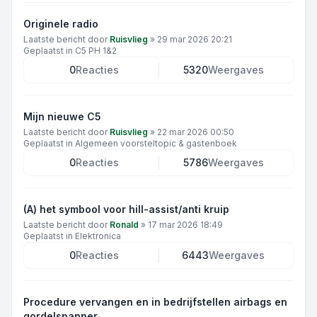
Originele radio
Laatste bericht door
Ruisvlieg
»
29 mar 2026 20:21
Geplaatst in
C5 PH 1&2
0
Reacties
5320
Weergaves
Mijn nieuwe C5
Laatste bericht door
Ruisvlieg
»
22 mar 2026 00:50
Geplaatst in
Algemeen voorsteltopic & gastenboek
0
Reacties
5786
Weergaves
(A) het symbool voor hill-assist/anti kruip
Laatste bericht door
Ronald
»
17 mar 2026 18:49
Geplaatst in
Elektronica
0
Reacties
6443
Weergaves
Procedure vervangen en in bedrijfstellen airbags en
gordelspanner