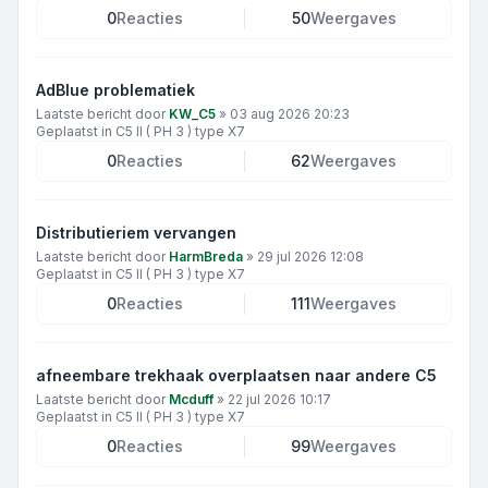
0
Reacties
50
Weergaves
AdBlue problematiek
Laatste bericht door
KW_C5
»
03 aug 2026 20:23
Geplaatst in
C5 II ( PH 3 ) type X7
0
Reacties
62
Weergaves
Distributieriem vervangen
Laatste bericht door
HarmBreda
»
29 jul 2026 12:08
Geplaatst in
C5 II ( PH 3 ) type X7
0
Reacties
111
Weergaves
afneembare trekhaak overplaatsen naar andere C5
Laatste bericht door
Mcduff
»
22 jul 2026 10:17
Geplaatst in
C5 II ( PH 3 ) type X7
0
Reacties
99
Weergaves