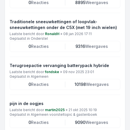
0
Reacties
8895
Weergaves
Traditionele sneeuwkettingen of loopvlak-
sneeuwkettingen onder de C5X (met 19 inch wielen)
Laatste bericht door
RonaldH
»
08 jan 2026 17:11
Geplaatst in
Onderstel
0
Reacties
9316
Weergaves
Terugroepactie vervanging batterypack hybride
Laatste bericht door
fondske
»
09 nov 2025 23:01
Geplaatst in
Algemeen
0
Reacties
10198
Weergaves
pijn in de oogjes
Laatste bericht door
martin2025
»
21 okt 2025 10:19
Geplaatst in
Algemeen voorsteltopic & gastenboek
0
Reacties
9090
Weergaves