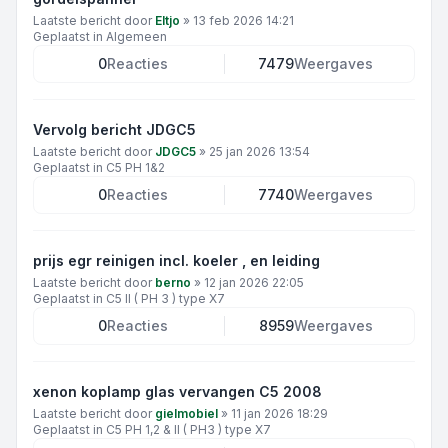
Laatste bericht door
Eltjo
»
13 feb 2026 14:21
Geplaatst in
Algemeen
0
Reacties
7479
Weergaves
Vervolg bericht JDGC5
Laatste bericht door
JDGC5
»
25 jan 2026 13:54
Geplaatst in
C5 PH 1&2
0
Reacties
7740
Weergaves
prijs egr reinigen incl. koeler , en leiding
Laatste bericht door
berno
»
12 jan 2026 22:05
Geplaatst in
C5 II ( PH 3 ) type X7
0
Reacties
8959
Weergaves
xenon koplamp glas vervangen C5 2008
Laatste bericht door
gielmobiel
»
11 jan 2026 18:29
Geplaatst in
C5 PH 1,2 & II ( PH3 ) type X7