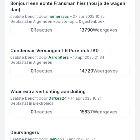
Bonjour! een echte Fransman hier (nou ja de wagen
dan)
Laatste bericht door
homerraas
»
27 apr 2025 10:25
Geplaatst in
Algemeen voorsteltopic & gastenboek
0
Reacties
13790
Weergaves
Condensor Vervangen 1.6 Puretech 180
Laatste bericht door
AaronKers
»
16 apr 2025 21:34
Geplaatst in
Algemeen
0
Reacties
14729
Weergaves
Waar extra verlichting aansluiting
Laatste bericht door
Dafkes24
»
14 apr 2025 10:21
Geplaatst in
Elektronica
0
Reacties
15837
Weergaves
Deurvangers
Laatste bericht door
JanSr
»
05 apr 2025 14:57