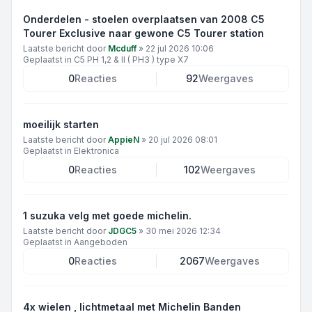
Onderdelen - stoelen overplaatsen van 2008 C5
Tourer Exclusive naar gewone C5 Tourer station
Laatste bericht door
Mcduff
»
22 jul 2026 10:06
Geplaatst in
C5 PH 1,2 & II ( PH3 ) type X7
0
Reacties
92
Weergaves
moeilijk starten
Laatste bericht door
AppieN
»
20 jul 2026 08:01
Geplaatst in
Elektronica
0
Reacties
102
Weergaves
1 suzuka velg met goede michelin.
Laatste bericht door
JDGC5
»
30 mei 2026 12:34
Geplaatst in
Aangeboden
0
Reacties
2067
Weergaves
4x wielen , lichtmetaal met Michelin Banden