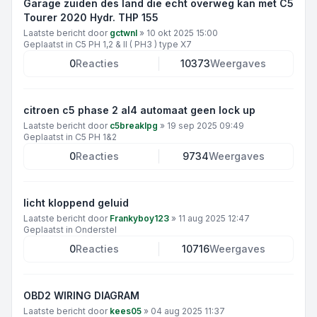
Garage zuiden des land die echt overweg kan met C5
Tourer 2020 Hydr. THP 155
Laatste bericht door
gctwnl
»
10 okt 2025 15:00
Geplaatst in
C5 PH 1,2 & II ( PH3 ) type X7
0
Reacties
10373
Weergaves
citroen c5 phase 2 al4 automaat geen lock up
Laatste bericht door
c5breaklpg
»
19 sep 2025 09:49
Geplaatst in
C5 PH 1&2
0
Reacties
9734
Weergaves
licht kloppend geluid
Laatste bericht door
Frankyboy123
»
11 aug 2025 12:47
Geplaatst in
Onderstel
0
Reacties
10716
Weergaves
OBD2 WIRING DIAGRAM
Laatste bericht door
kees05
»
04 aug 2025 11:37