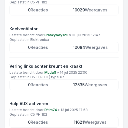
Geplaatst in
C5 PH 1&2
0
Reacties
10029
Weergaves
Koelventilator
Laatste bericht door
Frankyboy123
»
30 jul 2025 17:47
Geplaatst in
Elektronica
0
Reacties
10084
Weergaves
Vering links achter kreunt en kraakt
Laatste bericht door
Mcduff
»
14 jul 2025 22:00
Geplaatst in
C5 II ( PH 3 ) type X7
0
Reacties
12535
Weergaves
Hulp AUX activeren
Laatste bericht door
Eftim74
»
13 jul 2025 17:58
Geplaatst in
C5 PH 1&2
0
Reacties
11621
Weergaves