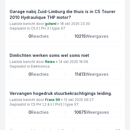
Garage nabij Zuid-Limburg die thuis is in C5 Tourer
2010 Hydraulique THP motor?
Laatste bericht door
gctwnl
»
18 okt 2025 23:30
Geplaatst in
C5 II ( PH 3 ) type X7
0
Reacties
10215
Weergaves
Dimlichten werken soms wel soms niet
Laatste bericht door
Reies
»
14 okt 2025 16:06
Geplaatst in
Elektronica
0
Reacties
11413
Weergaves
Vervangen hogedruk stuurbekrachtigings leiding.
Laatste bericht door
Frans 99
»
12 okt 2025 06:27
Geplaatst in
C5 PH 1,2 & II ( PH3 ) type X7
0
Reacties
10675
Weergaves