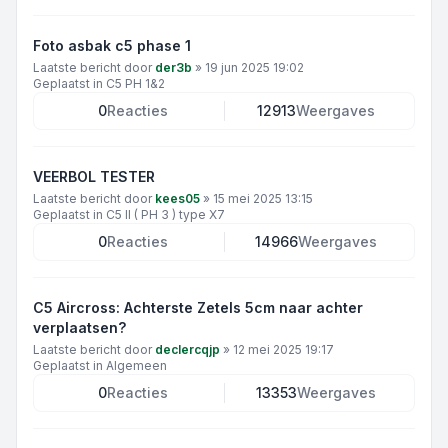
Foto asbak c5 phase 1
Laatste bericht door
der3b
»
19 jun 2025 19:02
Geplaatst in
C5 PH 1&2
0
Reacties
12913
Weergaves
VEERBOL TESTER
Laatste bericht door
kees05
»
15 mei 2025 13:15
Geplaatst in
C5 II ( PH 3 ) type X7
0
Reacties
14966
Weergaves
C5 Aircross: Achterste Zetels 5cm naar achter
verplaatsen?
Laatste bericht door
declercqjp
»
12 mei 2025 19:17
Geplaatst in
Algemeen
0
Reacties
13353
Weergaves