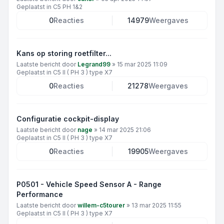
Geplaatst in
C5 PH 1&2
0
Reacties
14979
Weergaves
Kans op storing roetfilter...
Laatste bericht door
Legrand99
»
15 mar 2025 11:09
Geplaatst in
C5 II ( PH 3 ) type X7
0
Reacties
21278
Weergaves
Configuratie cockpit-display
Laatste bericht door
nage
»
14 mar 2025 21:06
Geplaatst in
C5 II ( PH 3 ) type X7
0
Reacties
19905
Weergaves
P0501 - Vehicle Speed Sensor A - Range
Performance
Laatste bericht door
willem-c5tourer
»
13 mar 2025 11:55
Geplaatst in
C5 II ( PH 3 ) type X7