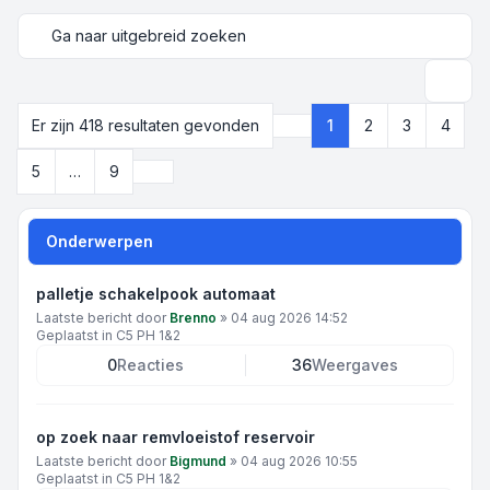
Ga naar uitgebreid zoeken
Zoek
Er zijn 418 resultaten gevonden
1
2
3
4
Pagina
1
van
9
Volgende
5
…
9
Onderwerpen
palletje schakelpook automaat
Laatste bericht door
Brenno
»
04 aug 2026 14:52
Geplaatst in
C5 PH 1&2
0
Reacties
36
Weergaves
op zoek naar remvloeistof reservoir
Laatste bericht door
Bigmund
»
04 aug 2026 10:55
Geplaatst in
C5 PH 1&2