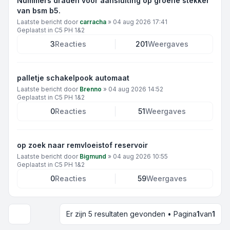
Nummers draden voor aansluiting op groene stekker
van bsm b5.
Laatste bericht door
carracha
»
04 aug 2026 17:41
Geplaatst in
C5 PH 1&2
3
Reacties
201
Weergaves
palletje schakelpook automaat
Laatste bericht door
Brenno
»
04 aug 2026 14:52
Geplaatst in
C5 PH 1&2
0
Reacties
51
Weergaves
op zoek naar remvloeistof reservoir
Laatste bericht door
Bigmund
»
04 aug 2026 10:55
Geplaatst in
C5 PH 1&2
0
Reacties
59
Weergaves
Er zijn 5 resultaten gevonden • Pagina
1
van
1
Weergave- en sorteeropties