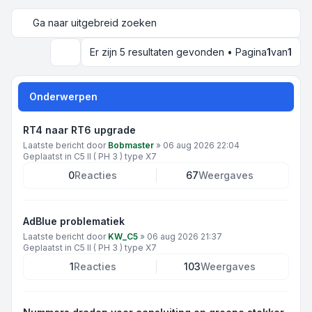
Ga naar uitgebreid zoeken
Er zijn 5 resultaten gevonden • Pagina
1
van
1
Zoek
Onderwerpen
RT4 naar RT6 upgrade
Laatste bericht door
Bobmaster
»
06 aug 2026 22:04
Geplaatst in
C5 II ( PH 3 ) type X7
0
Reacties
67
Weergaves
AdBlue problematiek
Laatste bericht door
KW_C5
»
06 aug 2026 21:37
Geplaatst in
C5 II ( PH 3 ) type X7
1
Reacties
103
Weergaves