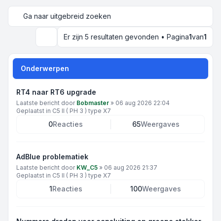
Ga naar uitgebreid zoeken
Er zijn 5 resultaten gevonden • Pagina
1
van
1
Zoek
Onderwerpen
RT4 naar RT6 upgrade
Laatste bericht door
Bobmaster
»
06 aug 2026 22:04
Geplaatst in
C5 II ( PH 3 ) type X7
0
Reacties
65
Weergaves
AdBlue problematiek
Laatste bericht door
KW_C5
»
06 aug 2026 21:37
Geplaatst in
C5 II ( PH 3 ) type X7
1
Reacties
100
Weergaves