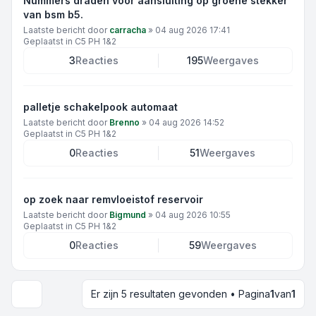
Nummers draden voor aansluiting op groene stekker
van bsm b5.
Laatste bericht door
carracha
»
04 aug 2026 17:41
Geplaatst in
C5 PH 1&2
3
Reacties
195
Weergaves
palletje schakelpook automaat
Laatste bericht door
Brenno
»
04 aug 2026 14:52
Geplaatst in
C5 PH 1&2
0
Reacties
51
Weergaves
op zoek naar remvloeistof reservoir
Laatste bericht door
Bigmund
»
04 aug 2026 10:55
Geplaatst in
C5 PH 1&2
0
Reacties
59
Weergaves
Er zijn 5 resultaten gevonden • Pagina
1
van
1
Weergave- en sorteeropties