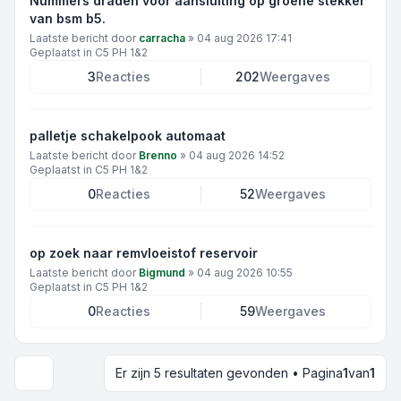
Nummers draden voor aansluiting op groene stekker
van bsm b5.
Laatste bericht door
carracha
»
04 aug 2026 17:41
Geplaatst in
C5 PH 1&2
3
Reacties
202
Weergaves
palletje schakelpook automaat
Laatste bericht door
Brenno
»
04 aug 2026 14:52
Geplaatst in
C5 PH 1&2
0
Reacties
52
Weergaves
op zoek naar remvloeistof reservoir
Laatste bericht door
Bigmund
»
04 aug 2026 10:55
Geplaatst in
C5 PH 1&2
0
Reacties
59
Weergaves
Er zijn 5 resultaten gevonden • Pagina
1
van
1
Weergave- en sorteeropties