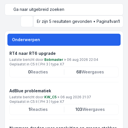
Ga naar uitgebreid zoeken
Er zijn 5 resultaten gevonden • Pagina
1
van
1
Zoek
Onderwerpen
RT4 naar RT6 upgrade
Laatste bericht door
Bobmaster
»
06 aug 2026 22:04
Geplaatst in
C5 II ( PH 3 ) type X7
0
Reacties
68
Weergaves
AdBlue problematiek
Laatste bericht door
KW_C5
»
06 aug 2026 21:37
Geplaatst in
C5 II ( PH 3 ) type X7
1
Reacties
103
Weergaves