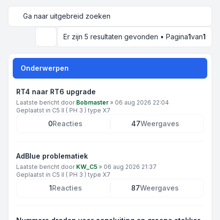
Ga naar uitgebreid zoeken
Er zijn 5 resultaten gevonden • Pagina
1
van
1
Zoek
Onderwerpen
RT4 naar RT6 upgrade
Laatste bericht door
Bobmaster
»
06 aug 2026 22:04
Geplaatst in
C5 II ( PH 3 ) type X7
0
Reacties
47
Weergaves
AdBlue problematiek
Laatste bericht door
KW_C5
»
06 aug 2026 21:37
Geplaatst in
C5 II ( PH 3 ) type X7
1
Reacties
87
Weergaves