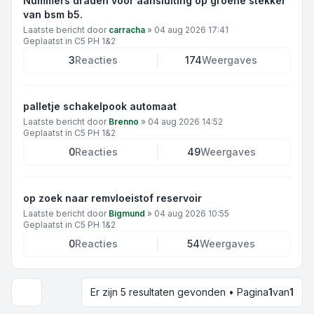
Nummers draden voor aansluiting op groene stekker
van bsm b5.
Laatste bericht door
carracha
»
04 aug 2026 17:41
Geplaatst in
C5 PH 1&2
3
Reacties
174
Weergaves
palletje schakelpook automaat
Laatste bericht door
Brenno
»
04 aug 2026 14:52
Geplaatst in
C5 PH 1&2
0
Reacties
49
Weergaves
op zoek naar remvloeistof reservoir
Laatste bericht door
Bigmund
»
04 aug 2026 10:55
Geplaatst in
C5 PH 1&2
0
Reacties
54
Weergaves
Er zijn 5 resultaten gevonden • Pagina
1
van
1
Weergave- en sorteeropties