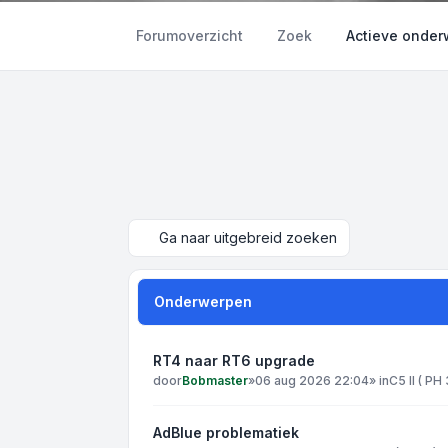
Forumoverzicht
Zoek
Actieve onde
Ga naar uitgebreid zoeken
Onderwerpen
RT4 naar RT6 upgrade
door
Bobmaster
»
06 aug 2026 22:04
» in
C5 II ( PH
AdBlue problematiek