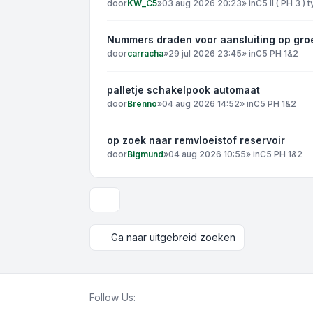
door
KW_C5
»
03 aug 2026 20:23
» in
C5 II ( PH 3 )
Nummers draden voor aansluiting op gro
door
carracha
»
29 jul 2026 23:45
» in
C5 PH 1&2
palletje schakelpook automaat
door
Brenno
»
04 aug 2026 14:52
» in
C5 PH 1&2
op zoek naar remvloeistof reservoir
door
Bigmund
»
04 aug 2026 10:55
» in
C5 PH 1&2
Weergave- en sorteeropties
Ga naar uitgebreid zoeken
Follow Us: