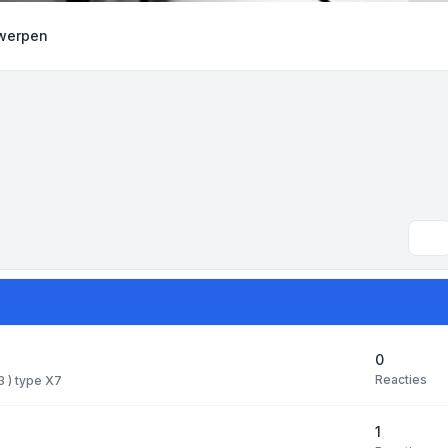
rwerpen
Zoe
0
Reacties
 3 ) type X7
1