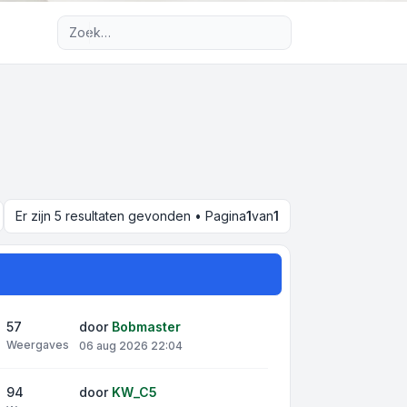
Uitgebreid zoeken
Er zijn 5 resultaten gevonden • Pagina
1
van
1
k
57
door
Bobmaster
Weergaves
06 aug 2026 22:04
94
door
KW_C5