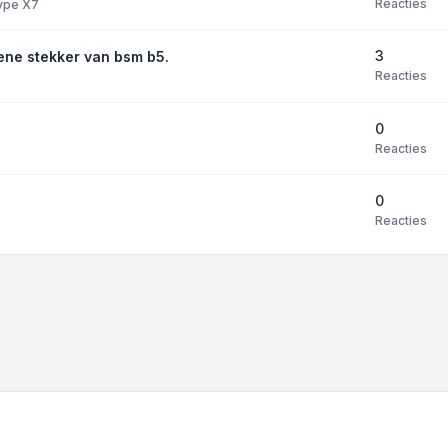
Reacties
 type X7
3
ene stekker van bsm b5.
Reacties
0
Reacties
0
Reacties