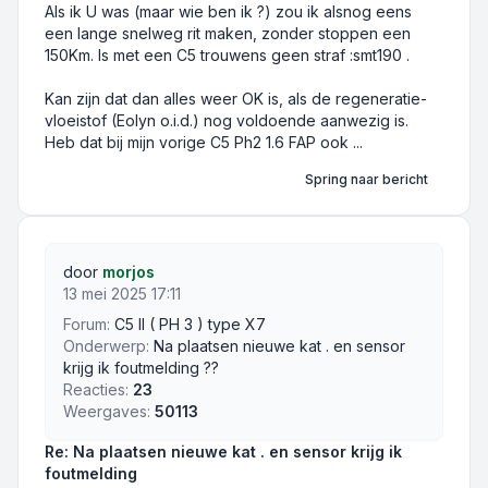
Als ik U was (maar wie ben ik ?) zou ik alsnog eens
een lange snelweg rit maken, zonder stoppen een
150Km. Is met een C5 trouwens geen straf :smt190 .
Kan zijn dat dan alles weer OK is, als de regeneratie-
vloeistof (Eolyn o.i.d.) nog voldoende aanwezig is.
Heb dat bij mijn vorige C5 Ph2 1.6 FAP ook ...
Spring naar bericht
door
morjos
13 mei 2025 17:11
Forum:
C5 II ( PH 3 ) type X7
Onderwerp:
Na plaatsen nieuwe kat . en sensor
krijg ik foutmelding ??
Reacties:
23
Weergaves:
50113
Re: Na plaatsen nieuwe kat . en sensor krijg ik
foutmelding