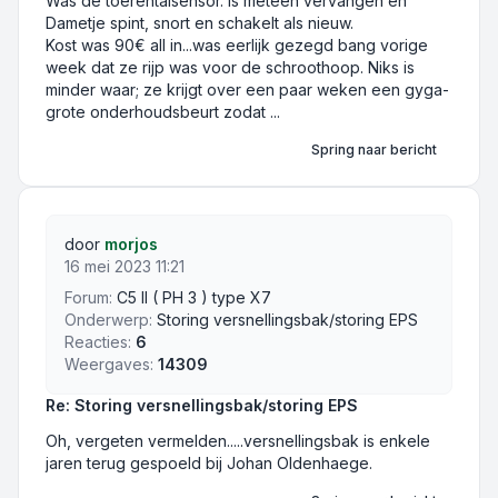
Was de toerentalsensor. Is meteen vervangen en
Dametje spint, snort en schakelt als nieuw.
Kost was 90€ all in...was eerlijk gezegd bang vorige
week dat ze rijp was voor de schroothoop. Niks is
minder waar; ze krijgt over een paar weken een gyga-
grote onderhoudsbeurt zodat ...
Spring naar bericht
door
morjos
16 mei 2023 11:21
Forum:
C5 II ( PH 3 ) type X7
Onderwerp:
Storing versnellingsbak/storing EPS
Reacties:
6
Weergaves:
14309
Re: Storing versnellingsbak/storing EPS
Oh, vergeten vermelden.....versnellingsbak is enkele
jaren terug gespoeld bij Johan Oldenhaege.