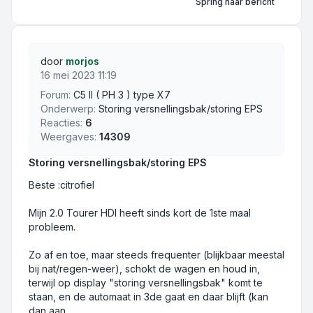
Spring naar bericht
door
morjos
16 mei 2023 11:19
Forum:
C5 II ( PH 3 ) type X7
Onderwerp:
Storing versnellingsbak/storing EPS
Reacties:
6
Weergaves:
14309
Storing versnellingsbak/storing EPS
Beste :citrofiel
Mijn 2.0 Tourer HDI heeft sinds kort de 1ste maal
probleem.
Zo af en toe, maar steeds frequenter (blijkbaar meestal
bij nat/regen-weer), schokt de wagen en houd in,
terwijl op display "storing versnellingsbak" komt te
staan, en de automaat in 3de gaat en daar blijft (kan
dan aan ...