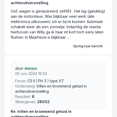
achteruitversnelling
Oef, wagen is gerepareerd :smt193 . Het lag (gelukkig)
aan de motorsteun. Was blijkbaar veel werk (alle
elektronica uitbouwen) om er bij te kunnen. Automaat
schakelt weer als een zonnetje. Indachtig de reactie
hierboven van Willy ga ik haar int kort toch eens laten
flushen. In Maarheze is blijkbaar ...
Spring naar bericht
door
morjos
05 nov 2024 16:34
Forum:
C5 II ( PH 3 ) type X7
Onderwerp:
trillen en brommend geluid in
achteruitversnelling
Reacties:
6
Weergaves:
28002
Re: trillen en brommend geluid in
achteruitversnelling