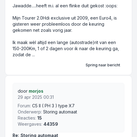
Jawadde.....heeft m.i. al een flinke duit gekost :oops:
Mijn Tourer 2.0Hdi exclusive uit 2009, een Euro4, is
gisteren weer probleemloos door de keuring
gekomen net zoals vorig jaar.
Ik maak wèl altijd een lange (autostrade)rit van een
150-200Km, 1 of 2 dagen voor ik naar de keuring ga,
zodat de ...
Spring naar bericht
door
morjos
29 apr 2025 00:31
Forum:
C5 II ( PH 3 ) type X7
Onderwerp:
Storing automaat
Reacties:
15
Weergaves:
44359
Re: Storing automaat