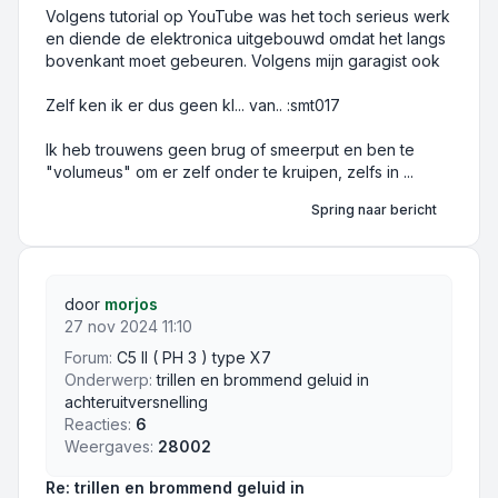
Volgens tutorial op YouTube was het toch serieus werk
en diende de elektronica uitgebouwd omdat het langs
bovenkant moet gebeuren. Volgens mijn garagist ook
Zelf ken ik er dus geen kl... van.. :smt017
Ik heb trouwens geen brug of smeerput en ben te
"volumeus" om er zelf onder te kruipen, zelfs in ...
Spring naar bericht
door
morjos
27 nov 2024 11:10
Forum:
C5 II ( PH 3 ) type X7
Onderwerp:
trillen en brommend geluid in
achteruitversnelling
Reacties:
6
Weergaves:
28002
Re: trillen en brommend geluid in