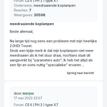
Forum:
C5 II ( PH 3 ) type X7
Onderwerp:
meedraaiende koplampen
Reacties:
7
Weergaves:
30598
meedraaiende koplampen
Beste allemaal,
Na lange tijd nog eens een probleem met mijn heerlijke
2.0HDI Tourer.
Sinds een tijdje merk ik dat mijn koplampen niet meer
meedraaien als ik het stuur draai, nochtans staat dit
aangevinkt bij "parameters auto", Ik heb het altijd als
een fijn en soms nuttig "specialleke" ervaren ...
Spring naar bericht
door
morjos
17 mei 2023 23:07
Forum:
C5 II ( PH 3 ) type X7