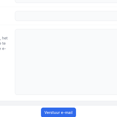
, het
e te
e e-
Verstuur e-mail