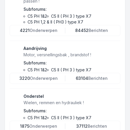
passen !
Subforums:
C5 PH 1&2
C5 II ( PH 3 ) type X7
C5 PH 1,2 & II ( PH3 ) type X7
4221
Onderwerpen
84452
Berichten
Aandrijving
Motor, versnellingsbak , brandstof !
Subforums:
C5 PH 1&2
C5 II ( PH 3 ) type X7
3220
Onderwerpen
63104
Berichten
Onderstel
Wielen, remmen en hydrauliek !
Subforums:
C5 PH 1&2
C5 II ( PH 3 ) type X7
1875
Onderwerpen
37112
Berichten