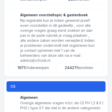
Algemeen voorsteltopic & gastenboek
Na registratie kun je indien gewenst jezelf
even voorstellen in dit gedeelte , voor alle
overige vragen graag eerst zoeken en dan
pas in de juiste rubriek je vraag plaatsen ,
alle andere zaken worden verwijderd. Indien
je problemen ondervindt met registreren kun
je contact opnemen met 1 van de
beheerders van deze site via e-mail :
admin(at)c5club.nl
1971
Onderwerpen
24427
Berichten
C5
Algemeen
Overige algemene vragen m.b.t. de C5 PH 1,2 & II (
PH3 ) type X7 die niet in de andere categorieën