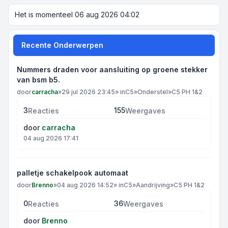
Het is momenteel 06 aug 2026 04:02
Recente Onderwerpen
Nummers draden voor aansluiting op groene stekker
van bsm b5.
door
carracha
»
29 jul 2026 23:45
» in
C5
»
Onderstel
»
C5 PH 1&2
3
155
Reacties
Weergaves
door
carracha
04 aug 2026 17:41
palletje schakelpook automaat
door
Brenno
»
04 aug 2026 14:52
» in
C5
»
Aandrijving
»
C5 PH 1&2
0
36
Reacties
Weergaves
door
Brenno