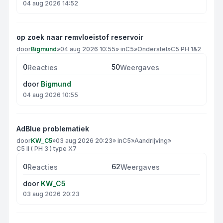
04 aug 2026 14:52
op zoek naar remvloeistof reservoir
door
Bigmund
»
04 aug 2026 10:55
» in
C5
»
Onderstel
»
C5 PH 1&2
0
50
Reacties
Weergaves
door
Bigmund
04 aug 2026 10:55
AdBlue problematiek
door
KW_C5
»
03 aug 2026 20:23
» in
C5
»
Aandrijving
»
C5 II ( PH 3 ) type X7
0
62
Reacties
Weergaves
door
KW_C5
03 aug 2026 20:23