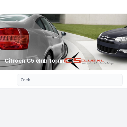
Citroen C5 club forum
Uitgebreid zoeken