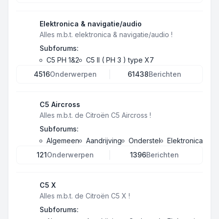
Elektronica & navigatie/audio
Alles m.b.t. elektronica & navigatie/audio !
Subforums:
C5 PH 1&2
C5 II ( PH 3 ) type X7
4516
Onderwerpen
61438
Berichten
C5 Aircross
Alles m.b.t. de Citroën C5 Aircross !
Subforums:
Algemeen
Aandrijving
Onderstel
Elektronica
121
Onderwerpen
1396
Berichten
C5 X
Alles m.b.t. de Citroën C5 X !
Subforums: