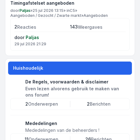
Timingafstelset aangeboden
door
Paljas
»
25 jul 2026 13:15
» in
C5
»
Aangeboden / Gezocht / Zwarte markt
»
Aangeboden
2
143
Reacties
Weergaves
door
Paljas
29 jul 2026 21:29
Huishoudelijk
De Regels, voorwaarden & disclaimer
Even lezen alvorens gebruik te maken van
ons forum!
2
Onderwerpen
2
Berichten
Mededelingen
Mededelingen van de beheerders !
11
Onderwerpen
26
Berichten