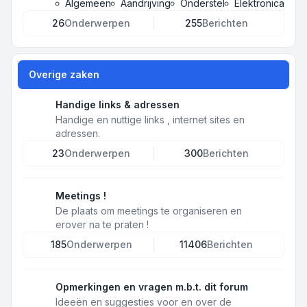
Algemeen
Aandrijving
Onderstel
Elektronica
26
Onderwerpen
255
Berichten
Overige zaken
Handige links & adressen
Handige en nuttige links , internet sites en
adressen.
23
Onderwerpen
300
Berichten
Meetings !
De plaats om meetings te organiseren en
erover na te praten !
185
Onderwerpen
11406
Berichten
Opmerkingen en vragen m.b.t. dit forum
Ideeën en suggesties voor en over de