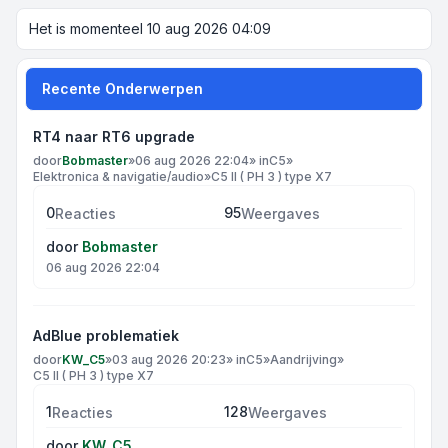
Het is momenteel 10 aug 2026 04:09
Recente Onderwerpen
RT4 naar RT6 upgrade
door
Bobmaster
»
06 aug 2026 22:04
» in
C5
»
Elektronica & navigatie/audio
»
C5 II ( PH 3 ) type X7
0
95
Reacties
Weergaves
door
Bobmaster
06 aug 2026 22:04
AdBlue problematiek
door
KW_C5
»
03 aug 2026 20:23
» in
C5
»
Aandrijving
»
C5 II ( PH 3 ) type X7
1
128
Reacties
Weergaves
door
KW_C5