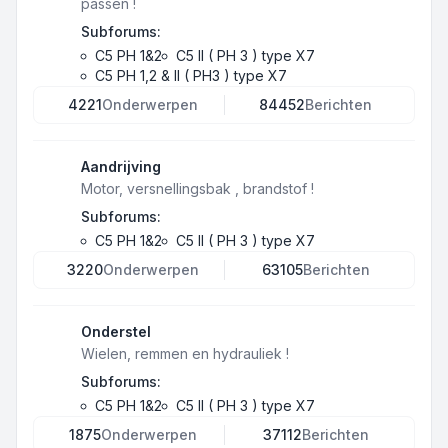
passen !
Subforums:
C5 PH 1&2
C5 II ( PH 3 ) type X7
C5 PH 1,2 & II ( PH3 ) type X7
4221
Onderwerpen
84452
Berichten
Aandrijving
Motor, versnellingsbak , brandstof !
Subforums:
C5 PH 1&2
C5 II ( PH 3 ) type X7
3220
Onderwerpen
63105
Berichten
Onderstel
Wielen, remmen en hydrauliek !
Subforums:
C5 PH 1&2
C5 II ( PH 3 ) type X7
1875
Onderwerpen
37112
Berichten