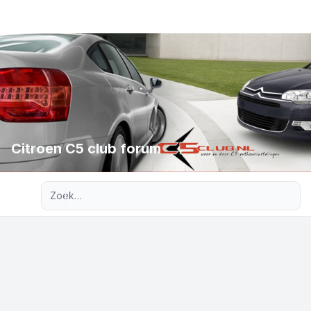
Citroen C5 club forum
Uitgebreid zoeken