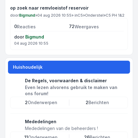
op zoek naar remvloeistof reservoir
door
Bigmund
»
04 aug 2026 10:55
» in
C5
»
Onderstel
»
C5 PH 1&2
0
72
Reacties
Weergaves
door
Bigmund
04 aug 2026 10:55
Huishoudelijk
De Regels, voorwaarden & disclaimer
Even lezen alvorens gebruik te maken van
ons forum!
2
Onderwerpen
2
Berichten
Mededelingen
Mededelingen van de beheerders !
11
Onderwerpen
26
Berichten