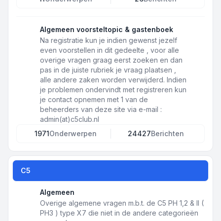
Algemeen voorsteltopic & gastenboek
Na registratie kun je indien gewenst jezelf
even voorstellen in dit gedeelte , voor alle
overige vragen graag eerst zoeken en dan
pas in de juiste rubriek je vraag plaatsen ,
alle andere zaken worden verwijderd. Indien
je problemen ondervindt met registreren kun
je contact opnemen met 1 van de
beheerders van deze site via e-mail :
admin(at)c5club.nl
1971
Onderwerpen
24427
Berichten
C5
Algemeen
Overige algemene vragen m.b.t. de C5 PH 1,2 & II (
PH3 ) type X7 die niet in de andere categorieën