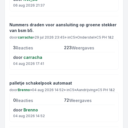
06 aug 2026 21:37
Nummers draden voor aansluiting op groene stekker
van bsm b5.
door
carracha
»
29 jul 2026 23:45
» in
C5
»
Onderstel
»
C5 PH 1&2
3
223
Reacties
Weergaves
door
carracha
04 aug 2026 17:41
palletje schakelpook automaat
door
Brenno
»
04 aug 2026 14:52
» in
C5
»
Aandrijving
»
C5 PH 1&2
0
72
Reacties
Weergaves
door
Brenno
04 aug 2026 14:52