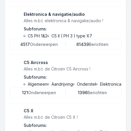
Elektronica & navigatie/audio
Alles m.b.t. elektronica & navigatie/audio !
Subforums:
C5 PH 1&2
C5 II ( PH 3 ) type X7
4517
Onderwerpen
61439
Berichten
C5 Aircross
Alles m.b.t. de Citroën C5 Aircross !
Subforums:
Algemeen
Aandrijving
Onderstel
Elektronica
121
Onderwerpen
1396
Berichten
C5 X
Alles m.b.t. de Citroën C5 X !
Subforums: