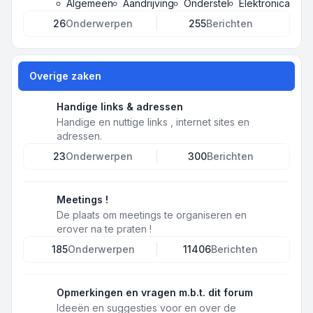
Algemeen
Aandrijving
Onderstel
Elektronica
26
Onderwerpen
255
Berichten
Overige zaken
Handige links & adressen
Handige en nuttige links , internet sites en
adressen.
23
Onderwerpen
300
Berichten
Meetings !
De plaats om meetings te organiseren en
erover na te praten !
185
Onderwerpen
11406
Berichten
Opmerkingen en vragen m.b.t. dit forum
Ideeën en suggesties voor en over de