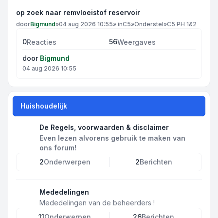
op zoek naar remvloeistof reservoir
door
Bigmund
»
04 aug 2026 10:55
» in
C5
»
Onderstel
»
C5 PH 1&2
0
56
Reacties
Weergaves
door
Bigmund
04 aug 2026 10:55
Huishoudelijk
De Regels, voorwaarden & disclaimer
Even lezen alvorens gebruik te maken van
ons forum!
2
Onderwerpen
2
Berichten
Mededelingen
Mededelingen van de beheerders !
11
Onderwerpen
26
Berichten