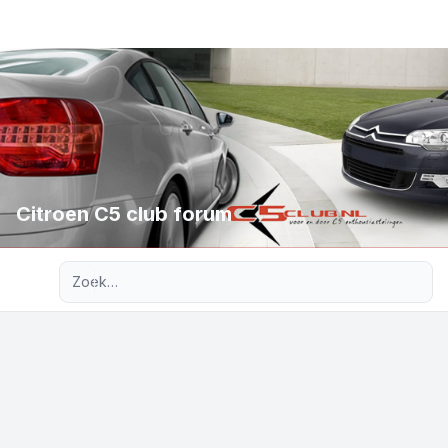
Citroen C5 club forum
Uitgebreid zoeken