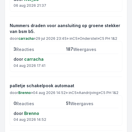
06 aug 2026 21:37
Nummers draden voor aansluiting op groene stekker
van bsm b5.
door
carracha
»
29 jul 2026 23:45
» in
C5
»
Onderstel
»
C5 PH 1&2
3
187
Reacties
Weergaves
door
carracha
04 aug 2026 17:41
palletje schakelpook automaat
door
Brenno
»
04 aug 2026 14:52
» in
C5
»
Aandrijving
»
C5 PH 1&2
0
51
Reacties
Weergaves
door
Brenno
04 aug 2026 14:52