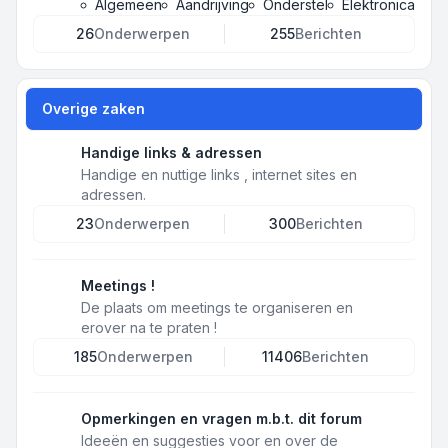
Algemeen
Aandrijving
Onderstel
Elektronica
26
Onderwerpen
255
Berichten
Overige zaken
Handige links & adressen
Handige en nuttige links , internet sites en
adressen.
23
Onderwerpen
300
Berichten
Meetings !
De plaats om meetings te organiseren en
erover na te praten !
185
Onderwerpen
11406
Berichten
Opmerkingen en vragen m.b.t. dit forum
Ideeën en suggesties voor en over de