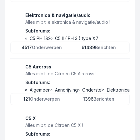
Elektronica & navigatie/audio
Alles m.b.t. elektronica & navigatie/audio !
Subforums:
C5 PH 1&2
C5 II ( PH 3 ) type X7
4517
Onderwerpen
61439
Berichten
C5 Aircross
Alles m.b.t. de Citroën C5 Aircross !
Subforums:
Algemeen
Aandrijving
Onderstel
Elektronica
121
Onderwerpen
1396
Berichten
C5 X
Alles m.b.t. de Citroën C5 X !
Subforums: