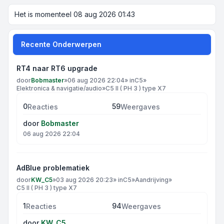
Het is momenteel 08 aug 2026 01:43
Recente Onderwerpen
RT4 naar RT6 upgrade
door
Bobmaster
»
06 aug 2026 22:04
» in
C5
»
Elektronica & navigatie/audio
»
C5 II ( PH 3 ) type X7
0
59
Reacties
Weergaves
door
Bobmaster
06 aug 2026 22:04
AdBlue problematiek
door
KW_C5
»
03 aug 2026 20:23
» in
C5
»
Aandrijving
»
C5 II ( PH 3 ) type X7
1
94
Reacties
Weergaves
door
KW_C5