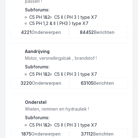
passen !
Subforums:
C5 PH 1&2
C5 II ( PH 3 ) type X7
C5 PH 1,2 & II ( PH3 ) type X7
4221
Onderwerpen
84452
Berichten
Aandrijving
Motor, versnellingsbak , brandstof !
Subforums:
C5 PH 1&2
C5 II ( PH 3 ) type X7
3220
Onderwerpen
63105
Berichten
Onderstel
Wielen, remmen en hydrauliek !
Subforums:
C5 PH 1&2
C5 II ( PH 3 ) type X7
1875
Onderwerpen
37112
Berichten