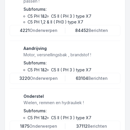
passen !
Subforums:
C5 PH 1&2
C5 II ( PH 3 ) type X7
C5 PH 1,2 & II ( PH3 ) type X7
4221
Onderwerpen
84452
Berichten
Aandrijving
Motor, versnellingsbak , brandstof !
Subforums:
C5 PH 1&2
C5 II ( PH 3 ) type X7
3220
Onderwerpen
63104
Berichten
Onderstel
Wielen, remmen en hydrauliek !
Subforums:
C5 PH 1&2
C5 II ( PH 3 ) type X7
1875
Onderwerpen
37112
Berichten