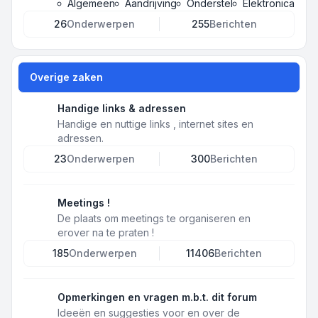
Algemeen
Aandrijving
Onderstel
Elektronica
26
Onderwerpen
255
Berichten
Overige zaken
Handige links & adressen
Handige en nuttige links , internet sites en
adressen.
23
Onderwerpen
300
Berichten
Meetings !
De plaats om meetings te organiseren en
erover na te praten !
185
Onderwerpen
11406
Berichten
Opmerkingen en vragen m.b.t. dit forum
Ideeën en suggesties voor en over de