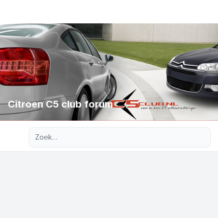
Citroen C5 club forum
Uitgebreid zoeken