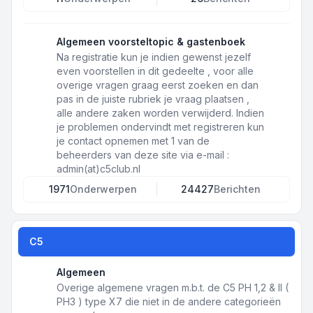
Algemeen voorsteltopic & gastenboek
Na registratie kun je indien gewenst jezelf
even voorstellen in dit gedeelte , voor alle
overige vragen graag eerst zoeken en dan
pas in de juiste rubriek je vraag plaatsen ,
alle andere zaken worden verwijderd. Indien
je problemen ondervindt met registreren kun
je contact opnemen met 1 van de
beheerders van deze site via e-mail :
admin(at)c5club.nl
1971
Onderwerpen
24427
Berichten
C5
Algemeen
Overige algemene vragen m.b.t. de C5 PH 1,2 & II (
PH3 ) type X7 die niet in de andere categorieën