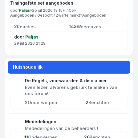
Timingafstelset aangeboden
door
Paljas
»
25 jul 2026 13:15
» in
C5
»
Aangeboden / Gezocht / Zwarte markt
»
Aangeboden
2
143
Reacties
Weergaves
door
Paljas
29 jul 2026 21:29
Huishoudelijk
De Regels, voorwaarden & disclaimer
Even lezen alvorens gebruik te maken van
ons forum!
2
Onderwerpen
2
Berichten
Mededelingen
Mededelingen van de beheerders !
11
Onderwerpen
26
Berichten