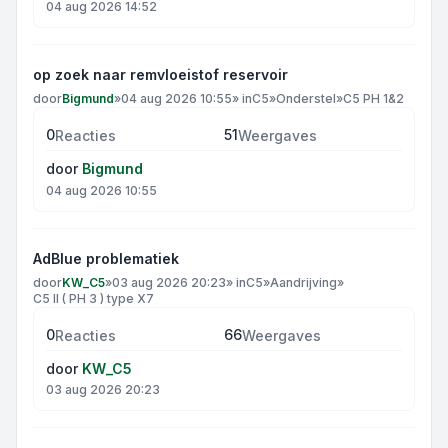
04 aug 2026 14:52
op zoek naar remvloeistof reservoir
door
Bigmund
»
04 aug 2026 10:55
» in
C5
»
Onderstel
»
C5 PH 1&2
0
51
Reacties
Weergaves
door
Bigmund
04 aug 2026 10:55
AdBlue problematiek
door
KW_C5
»
03 aug 2026 20:23
» in
C5
»
Aandrijving
»
C5 II ( PH 3 ) type X7
0
66
Reacties
Weergaves
door
KW_C5
03 aug 2026 20:23