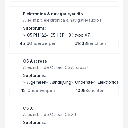
Elektronica & navigatie/audio
Alles m.b.t. elektronica & navigatie/audio !
Subforums:
C5 PH 1&2
C5 II ( PH 3 ) type X7
4516
Onderwerpen
61438
Berichten
C5 Aircross
Alles m.b.t. de Citroën C5 Aircross !
Subforums:
Algemeen
Aandrijving
Onderstel
Elektronica
121
Onderwerpen
1396
Berichten
C5 X
Alles m.b.t. de Citroën C5 X !
Subforums: