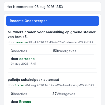
Het is momenteel 06 aug 2026 13:53
Recente Onderwerpen
Nummers draden voor aansluiting op groene stekker
van bsm b5.
door
carracha
»
29 jul 2026 23:45
» in
C5
»
Onderstel
»
C5 PH 1&2
3
159
Reacties
Weergaves
door
carracha
04 aug 2026 17:41
palletje schakelpook automaat
door
Brenno
»
04 aug 2026 14:52
» in
C5
»
Aandrijving
»
C5 PH 1&2
0
37
Reacties
Weergaves
door
Brenno