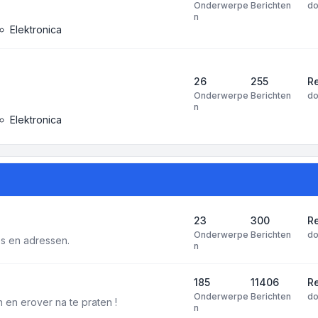
Onderwerpe
Berichten
d
n
Elektronica
26
255
R
Onderwerpe
Berichten
d
n
Elektronica
23
300
Re
Onderwerpe
Berichten
d
tes en adressen.
n
185
11406
Re
Onderwerpe
Berichten
d
 en erover na te praten !
n