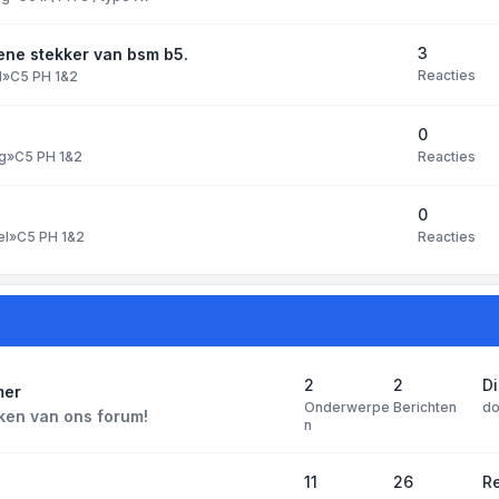
3
ene stekker van bsm b5.
Reacties
l
»
C5 PH 1&2
0
Reacties
g
»
C5 PH 1&2
0
Reacties
el
»
C5 PH 1&2
2
2
D
mer
Onderwerpe
Berichten
d
ken van ons forum!
n
11
26
Re