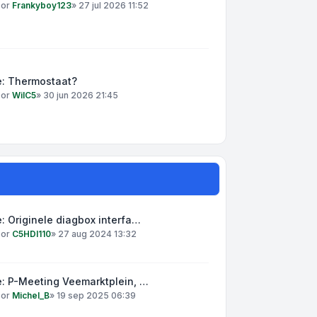
oor
Frankyboy123
»
27 jul 2026 11:52
e: Thermostaat?
oor
WilC5
»
30 jun 2026 21:45
: Originele diagbox interfa…
oor
C5HDI110
»
27 aug 2024 13:32
: P-Meeting Veemarktplein, …
oor
Michel_B
»
19 sep 2025 06:39