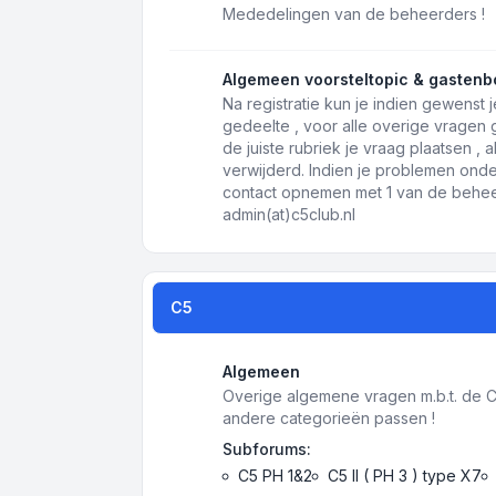
Mededelingen van de beheerders !
Algemeen voorsteltopic & gastenb
Na registratie kun je indien gewenst j
gedeelte , voor alle overige vragen
de juiste rubriek je vraag plaatsen ,
verwijderd. Indien je problemen onde
contact opnemen met 1 van de beheer
admin(at)c5club.nl
C5
Algemeen
Overige algemene vragen m.b.t. de C5 
andere categorieën passen !
Subforums:
C5 PH 1&2
C5 II ( PH 3 ) type X7