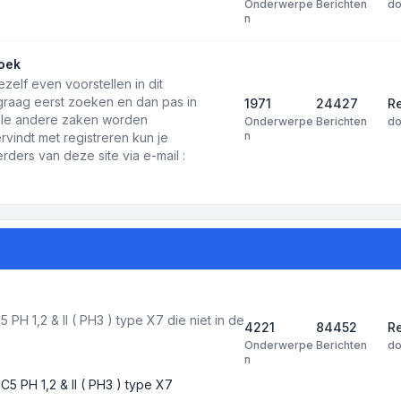
Onderwerpe
Berichten
d
n
oek
ezelf even voorstellen in dit
 graag eerst zoeken en dan pas in
1971
24427
Re
 alle andere zaken worden
Onderwerpe
Berichten
d
n
rvindt met registreren kun je
ders van deze site via e-mail :
PH 1,2 & II ( PH3 ) type X7 die niet in de
4221
84452
R
Onderwerpe
Berichten
d
n
C5 PH 1,2 & II ( PH3 ) type X7