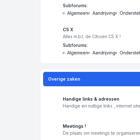
Subforums:
Algemeen
Aandrijving
Onderstel
C5 X
Alles m.b.t. de Citroën C5 X !
Subforums:
Algemeen
Aandrijving
Onderstel
Overige zaken
Handige links & adressen
Handige en nuttige links , internet si
Meetings !
De plaats om meetings te organiseren