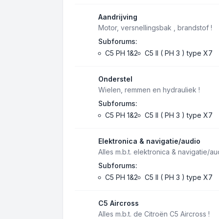
Aandrijving
Motor, versnellingsbak , brandstof !
Subforums:
C5 PH 1&2
C5 II ( PH 3 ) type X7
Onderstel
Wielen, remmen en hydrauliek !
Subforums:
C5 PH 1&2
C5 II ( PH 3 ) type X7
Elektronica & navigatie/audio
Alles m.b.t. elektronica & navigatie/au
Subforums:
C5 PH 1&2
C5 II ( PH 3 ) type X7
C5 Aircross
Alles m.b.t. de Citroën C5 Aircross !