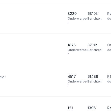
3220
63105
Re
Onderwerpe
Berichten
d
n
1875
37112
Co
Onderwerpe
Berichten
d
n
4517
61439
R
dio !
Onderwerpe
Berichten
d
n
121
1396
R