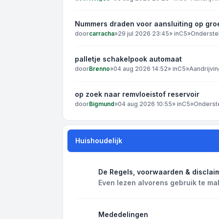
Nummers draden voor aansluiting op gro
door
carracha
»
29 jul 2026 23:45
» in
C5
»
Onderste
palletje schakelpook automaat
door
Brenno
»
04 aug 2026 14:52
» in
C5
»
Aandrijvin
op zoek naar remvloeistof reservoir
door
Bigmund
»
04 aug 2026 10:55
» in
C5
»
Onderst
Huishoudelijk
De Regels, voorwaarden & disclai
Even lezen alvorens gebruik te ma
Mededelingen