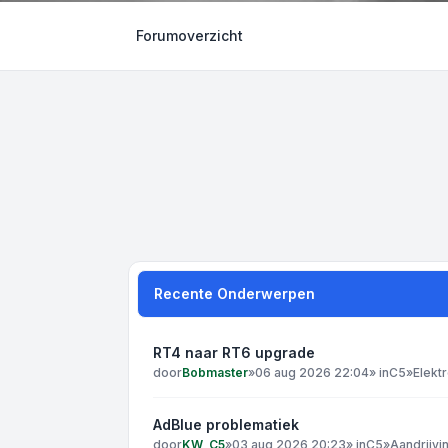
Forumoverzicht
Recente Onderwerpen
RT4 naar RT6 upgrade
door
Bobmaster
»
06 aug 2026 22:04
» in
C5
»
Elekt
AdBlue problematiek
door
KW_C5
»
03 aug 2026 20:23
» in
C5
»
Aandrijvi