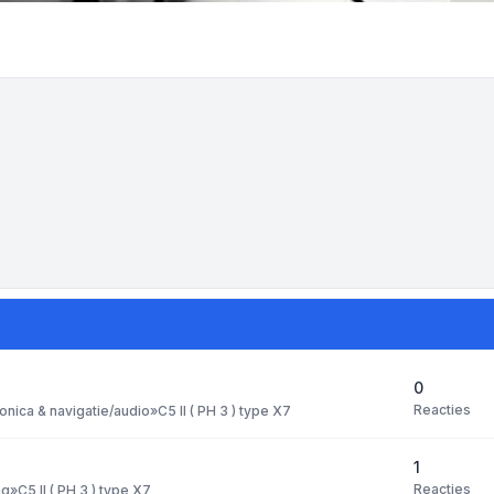
0
Reacties
ronica & navigatie/audio
»
C5 II ( PH 3 ) type X7
1
Reacties
ng
»
C5 II ( PH 3 ) type X7