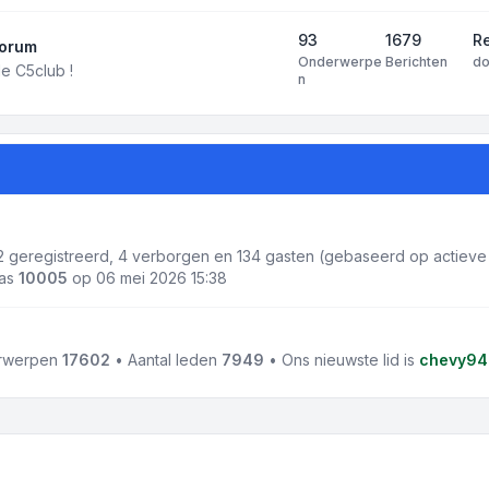
93
1679
R
forum
Onderwerpe
Berichten
d
e C5club !
n
 2 geregistreerd, 4 verborgen en 134 gasten (gebaseerd op actieve 
was
10005
op 06 mei 2026 15:38
erwerpen
17602
• Aantal leden
7949
• Ons nieuwste lid is
chevy94