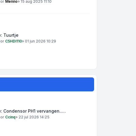
oor
Menno
»
15 aug 2025 11:10
: Tuurtje
oor
C5HDI110
»
01 jun 2026 10:29
e: Condensor PH1 vervangen..…
oor
Ccinq
»
22 jul 2026 14:25