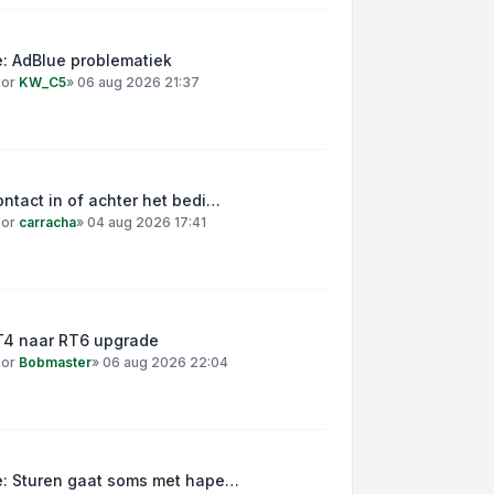
: AdBlue problematiek
oor
KW_C5
»
06 aug 2026 21:37
ntact in of achter het bedi…
oor
carracha
»
04 aug 2026 17:41
T4 naar RT6 upgrade
oor
Bobmaster
»
06 aug 2026 22:04
e: Sturen gaat soms met hape…