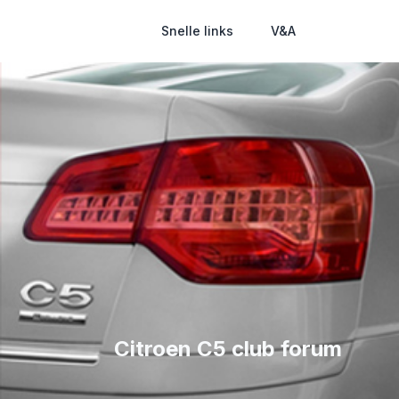
Snelle links
V&A
Citroen C5 club forum