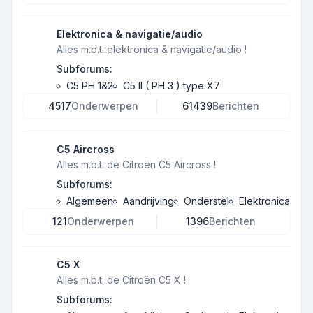
Elektronica & navigatie/audio
Alles m.b.t. elektronica & navigatie/audio !
Subforums:
C5 PH 1&2
C5 II ( PH 3 ) type X7
4517
Onderwerpen
61439
Berichten
C5 Aircross
Alles m.b.t. de Citroën C5 Aircross !
Subforums:
Algemeen
Aandrijving
Onderstel
Elektronica
121
Onderwerpen
1396
Berichten
C5 X
Alles m.b.t. de Citroën C5 X !
Subforums: