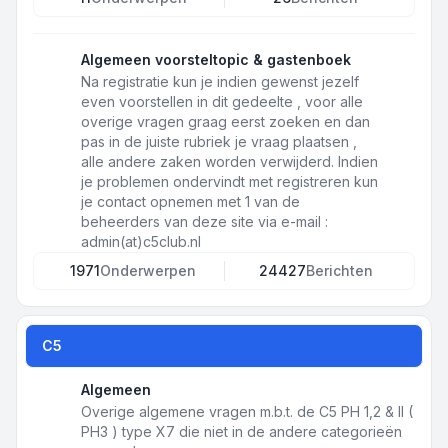
Algemeen voorsteltopic & gastenboek
Na registratie kun je indien gewenst jezelf
even voorstellen in dit gedeelte , voor alle
overige vragen graag eerst zoeken en dan
pas in de juiste rubriek je vraag plaatsen ,
alle andere zaken worden verwijderd. Indien
je problemen ondervindt met registreren kun
je contact opnemen met 1 van de
beheerders van deze site via e-mail :
admin(at)c5club.nl
1971
Onderwerpen
24427
Berichten
C5
Algemeen
Overige algemene vragen m.b.t. de C5 PH 1,2 & II (
PH3 ) type X7 die niet in de andere categorieën