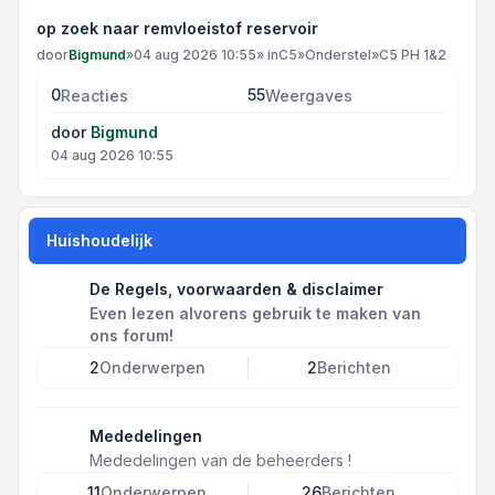
op zoek naar remvloeistof reservoir
door
Bigmund
»
04 aug 2026 10:55
» in
C5
»
Onderstel
»
C5 PH 1&2
0
55
Reacties
Weergaves
door
Bigmund
04 aug 2026 10:55
Huishoudelijk
De Regels, voorwaarden & disclaimer
Even lezen alvorens gebruik te maken van
ons forum!
2
Onderwerpen
2
Berichten
Mededelingen
Mededelingen van de beheerders !
11
Onderwerpen
26
Berichten