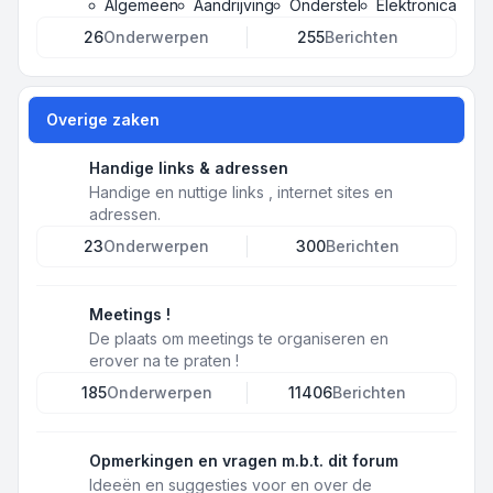
Algemeen
Aandrijving
Onderstel
Elektronica
26
Onderwerpen
255
Berichten
Overige zaken
Handige links & adressen
Handige en nuttige links , internet sites en
adressen.
23
Onderwerpen
300
Berichten
Meetings !
De plaats om meetings te organiseren en
erover na te praten !
185
Onderwerpen
11406
Berichten
Opmerkingen en vragen m.b.t. dit forum
Ideeën en suggesties voor en over de