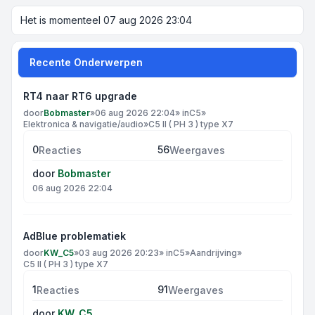
Het is momenteel 07 aug 2026 23:04
Recente Onderwerpen
RT4 naar RT6 upgrade
door
Bobmaster
»
06 aug 2026 22:04
» in
C5
»
Elektronica & navigatie/audio
»
C5 II ( PH 3 ) type X7
0
56
Reacties
Weergaves
door
Bobmaster
06 aug 2026 22:04
AdBlue problematiek
door
KW_C5
»
03 aug 2026 20:23
» in
C5
»
Aandrijving
»
C5 II ( PH 3 ) type X7
1
91
Reacties
Weergaves
door
KW_C5