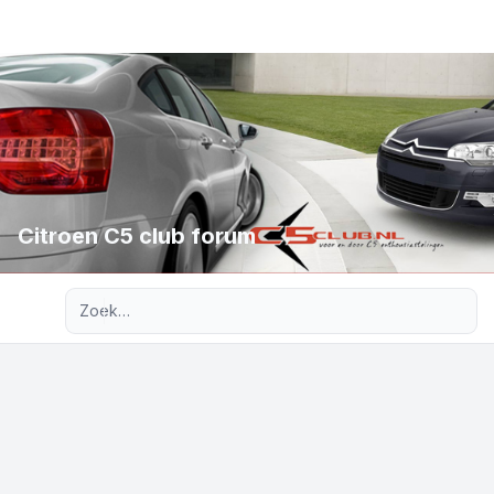
Citroen C5 club forum
Uitgebreid zoeken