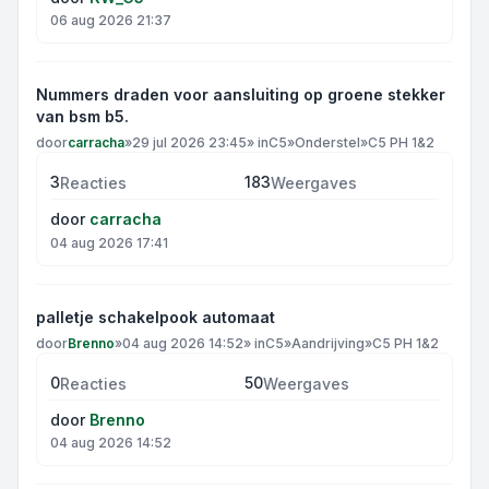
06 aug 2026 21:37
Nummers draden voor aansluiting op groene stekker
van bsm b5.
door
carracha
»
29 jul 2026 23:45
» in
C5
»
Onderstel
»
C5 PH 1&2
3
183
Reacties
Weergaves
door
carracha
04 aug 2026 17:41
palletje schakelpook automaat
door
Brenno
»
04 aug 2026 14:52
» in
C5
»
Aandrijving
»
C5 PH 1&2
0
50
Reacties
Weergaves
door
Brenno
04 aug 2026 14:52