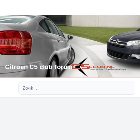
Citroen C5 club forum
Uitgebreid zoeken