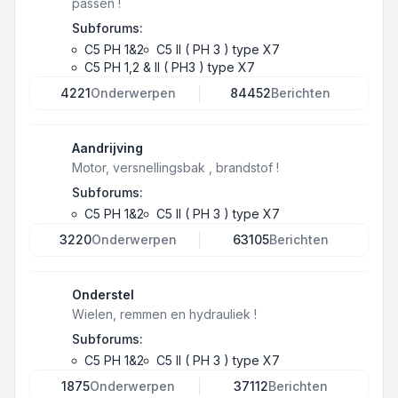
passen !
Subforums:
C5 PH 1&2
C5 II ( PH 3 ) type X7
C5 PH 1,2 & II ( PH3 ) type X7
4221
Onderwerpen
84452
Berichten
Aandrijving
Motor, versnellingsbak , brandstof !
Subforums:
C5 PH 1&2
C5 II ( PH 3 ) type X7
3220
Onderwerpen
63105
Berichten
Onderstel
Wielen, remmen en hydrauliek !
Subforums:
C5 PH 1&2
C5 II ( PH 3 ) type X7
1875
Onderwerpen
37112
Berichten