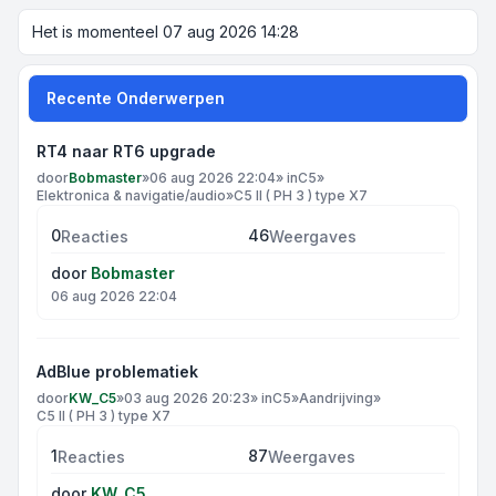
Het is momenteel 07 aug 2026 14:28
Recente Onderwerpen
RT4 naar RT6 upgrade
door
Bobmaster
»
06 aug 2026 22:04
» in
C5
»
Elektronica & navigatie/audio
»
C5 II ( PH 3 ) type X7
0
46
Reacties
Weergaves
door
Bobmaster
06 aug 2026 22:04
AdBlue problematiek
door
KW_C5
»
03 aug 2026 20:23
» in
C5
»
Aandrijving
»
C5 II ( PH 3 ) type X7
1
87
Reacties
Weergaves
door
KW_C5