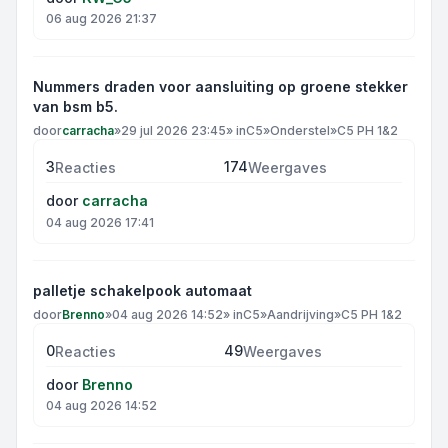
06 aug 2026 21:37
Nummers draden voor aansluiting op groene stekker
van bsm b5.
door
carracha
»
29 jul 2026 23:45
» in
C5
»
Onderstel
»
C5 PH 1&2
3
174
Reacties
Weergaves
door
carracha
04 aug 2026 17:41
palletje schakelpook automaat
door
Brenno
»
04 aug 2026 14:52
» in
C5
»
Aandrijving
»
C5 PH 1&2
0
49
Reacties
Weergaves
door
Brenno
04 aug 2026 14:52