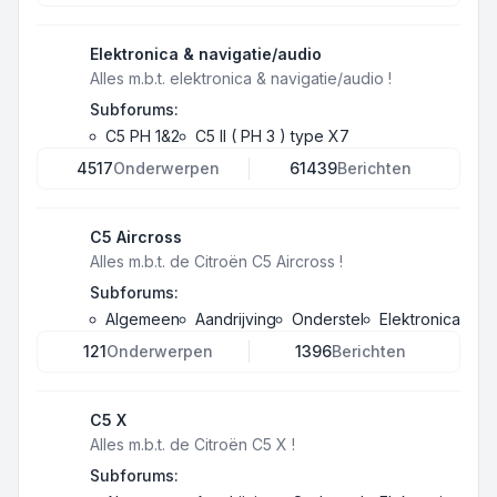
Elektronica & navigatie/audio
Alles m.b.t. elektronica & navigatie/audio !
Subforums:
C5 PH 1&2
C5 II ( PH 3 ) type X7
4517
Onderwerpen
61439
Berichten
C5 Aircross
Alles m.b.t. de Citroën C5 Aircross !
Subforums:
Algemeen
Aandrijving
Onderstel
Elektronica
121
Onderwerpen
1396
Berichten
C5 X
Alles m.b.t. de Citroën C5 X !
Subforums: