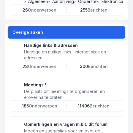
Algemeen
Aandrijving
Onderstel
Elektronica
26
Onderwerpen
255
Berichten
Overige zaken
Handige links & adressen
Handige en nuttige links , internet sites en
adressen.
23
Onderwerpen
300
Berichten
Meetings !
De plaats om meetings te organiseren en
erover na te praten !
185
Onderwerpen
11406
Berichten
Opmerkingen en vragen m.b.t. dit forum
Ideeën en suggesties voor en over de