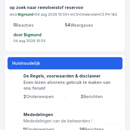
op zoek naar remvloeistof reservoir
door
Bigmund
»
04 aug 2026 10:55
» in
C5
»
Onderstel
»
C5 PH 1&2
0
54
Reacties
Weergaves
door
Bigmund
04 aug 2026 10:55
Huishoudelijk
De Regels, voorwaarden & disclaimer
Even lezen alvorens gebruik te maken van
ons forum!
2
Onderwerpen
2
Berichten
Mededelingen
Mededelingen van de beheerders !
11
Onderwerpen
26
Berichten