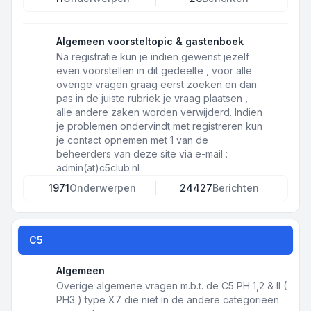
Algemeen voorsteltopic & gastenboek
Na registratie kun je indien gewenst jezelf
even voorstellen in dit gedeelte , voor alle
overige vragen graag eerst zoeken en dan
pas in de juiste rubriek je vraag plaatsen ,
alle andere zaken worden verwijderd. Indien
je problemen ondervindt met registreren kun
je contact opnemen met 1 van de
beheerders van deze site via e-mail :
admin(at)c5club.nl
1971
Onderwerpen
24427
Berichten
C5
Algemeen
Overige algemene vragen m.b.t. de C5 PH 1,2 & II (
PH3 ) type X7 die niet in de andere categorieën