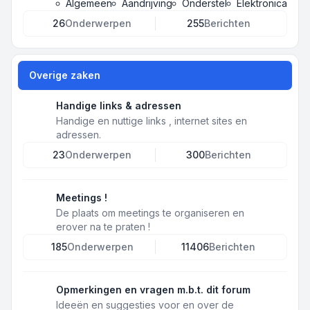
Algemeen
Aandrijving
Onderstel
Elektronica
26
Onderwerpen
255
Berichten
Overige zaken
Handige links & adressen
Handige en nuttige links , internet sites en
adressen.
23
Onderwerpen
300
Berichten
Meetings !
De plaats om meetings te organiseren en
erover na te praten !
185
Onderwerpen
11406
Berichten
Opmerkingen en vragen m.b.t. dit forum
Ideeën en suggesties voor en over de