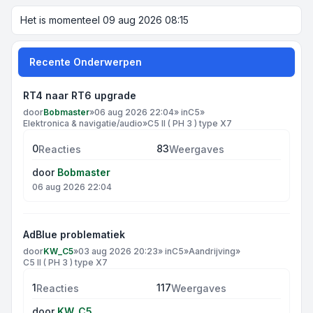
Het is momenteel 09 aug 2026 08:15
Recente Onderwerpen
RT4 naar RT6 upgrade
door
Bobmaster
»
06 aug 2026 22:04
» in
C5
»
Elektronica & navigatie/audio
»
C5 II ( PH 3 ) type X7
0
83
Reacties
Weergaves
door
Bobmaster
06 aug 2026 22:04
AdBlue problematiek
door
KW_C5
»
03 aug 2026 20:23
» in
C5
»
Aandrijving
»
C5 II ( PH 3 ) type X7
1
117
Reacties
Weergaves
door
KW_C5