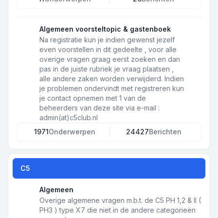
Algemeen voorsteltopic & gastenboek
Na registratie kun je indien gewenst jezelf
even voorstellen in dit gedeelte , voor alle
overige vragen graag eerst zoeken en dan
pas in de juiste rubriek je vraag plaatsen ,
alle andere zaken worden verwijderd. Indien
je problemen ondervindt met registreren kun
je contact opnemen met 1 van de
beheerders van deze site via e-mail :
admin(at)c5club.nl
1971
Onderwerpen
24427
Berichten
C5
Algemeen
Overige algemene vragen m.b.t. de C5 PH 1,2 & II (
PH3 ) type X7 die niet in de andere categorieën