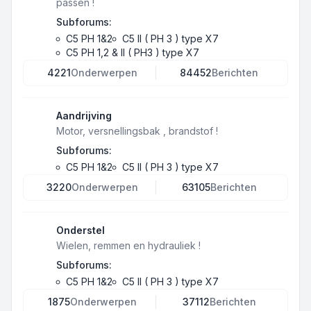
passen !
Subforums:
C5 PH 1&2
C5 II ( PH 3 ) type X7
C5 PH 1,2 & II ( PH3 ) type X7
4221
Onderwerpen
84452
Berichten
Aandrijving
Motor, versnellingsbak , brandstof !
Subforums:
C5 PH 1&2
C5 II ( PH 3 ) type X7
3220
Onderwerpen
63105
Berichten
Onderstel
Wielen, remmen en hydrauliek !
Subforums:
C5 PH 1&2
C5 II ( PH 3 ) type X7
1875
Onderwerpen
37112
Berichten