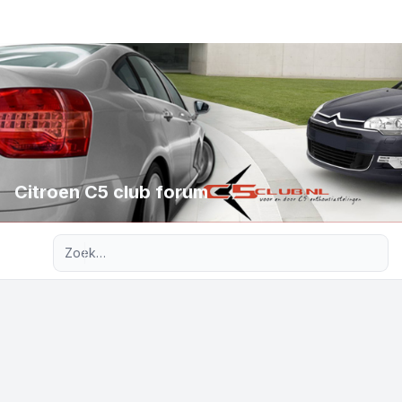
Citroen C5 club forum
Uitgebreid zoeken