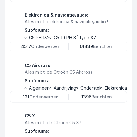
Elektronica & navigatie/audio
Alles m.b.t. elektronica & navigatie/audio !
Subforums:
C5 PH 1&2
C5 II ( PH 3 ) type X7
4517
Onderwerpen
61439
Berichten
C5 Aircross
Alles m.b.t. de Citroën C5 Aircross !
Subforums:
Algemeen
Aandrijving
Onderstel
Elektronica
121
Onderwerpen
1396
Berichten
C5 X
Alles m.b.t. de Citroën C5 X !
Subforums: