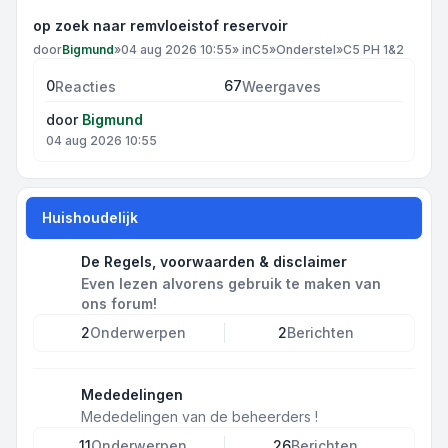
op zoek naar remvloeistof reservoir
door
Bigmund
»
04 aug 2026 10:55
» in
C5
»
Onderstel
»
C5 PH 1&2
0
67
Reacties
Weergaves
door
Bigmund
04 aug 2026 10:55
Huishoudelijk
De Regels, voorwaarden & disclaimer
Even lezen alvorens gebruik te maken van
ons forum!
2
Onderwerpen
2
Berichten
Mededelingen
Mededelingen van de beheerders !
11
Onderwerpen
26
Berichten