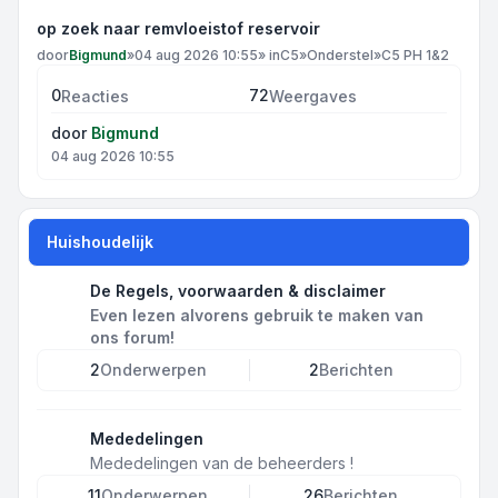
op zoek naar remvloeistof reservoir
door
Bigmund
»
04 aug 2026 10:55
» in
C5
»
Onderstel
»
C5 PH 1&2
0
72
Reacties
Weergaves
door
Bigmund
04 aug 2026 10:55
Huishoudelijk
De Regels, voorwaarden & disclaimer
Even lezen alvorens gebruik te maken van
ons forum!
2
Onderwerpen
2
Berichten
Mededelingen
Mededelingen van de beheerders !
11
Onderwerpen
26
Berichten