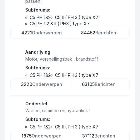
passen !
Subforums:
C5 PH 1&2
C5 II ( PH 3 ) type X7
C5 PH 1,2 & II ( PH3 ) type X7
4221
Onderwerpen
84452
Berichten
Aandrijving
Motor, versnellingsbak , brandstof !
Subforums:
C5 PH 1&2
C5 II ( PH 3 ) type X7
3220
Onderwerpen
63105
Berichten
Onderstel
Wielen, remmen en hydrauliek !
Subforums:
C5 PH 1&2
C5 II ( PH 3 ) type X7
1875
Onderwerpen
37112
Berichten