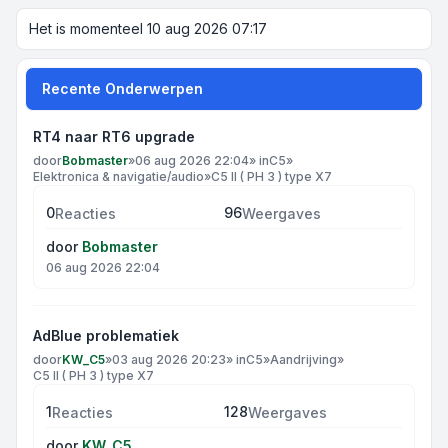
Het is momenteel 10 aug 2026 07:17
Recente Onderwerpen
RT4 naar RT6 upgrade
door
Bobmaster
»
06 aug 2026 22:04
» in
C5
»
Elektronica & navigatie/audio
»
C5 II ( PH 3 ) type X7
0
96
Reacties
Weergaves
door
Bobmaster
06 aug 2026 22:04
AdBlue problematiek
door
KW_C5
»
03 aug 2026 20:23
» in
C5
»
Aandrijving
»
C5 II ( PH 3 ) type X7
1
128
Reacties
Weergaves
door
KW_C5