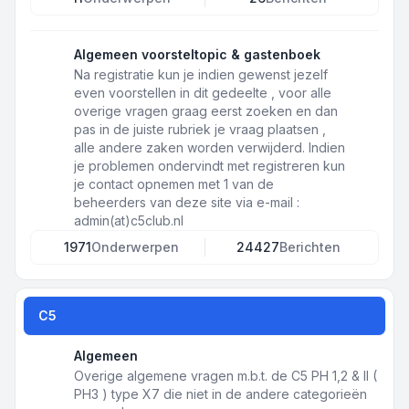
Algemeen voorsteltopic & gastenboek
Na registratie kun je indien gewenst jezelf
even voorstellen in dit gedeelte , voor alle
overige vragen graag eerst zoeken en dan
pas in de juiste rubriek je vraag plaatsen ,
alle andere zaken worden verwijderd. Indien
je problemen ondervindt met registreren kun
je contact opnemen met 1 van de
beheerders van deze site via e-mail :
admin(at)c5club.nl
1971
Onderwerpen
24427
Berichten
C5
Algemeen
Overige algemene vragen m.b.t. de C5 PH 1,2 & II (
PH3 ) type X7 die niet in de andere categorieën