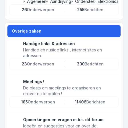
Algemeen
Aandrijving
Onderstel
Elektronica
26
Onderwerpen
255
Berichten
Overige zaken
Handige links & adressen
Handige en nuttige links , internet sites en
adressen.
23
Onderwerpen
300
Berichten
Meetings !
De plaats om meetings te organiseren en
erover na te praten !
185
Onderwerpen
11406
Berichten
Opmerkingen en vragen m.b.t. dit forum
Ideeën en suggesties voor en over de