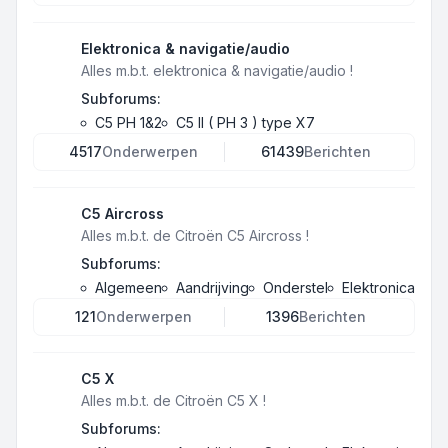
Elektronica & navigatie/audio
Alles m.b.t. elektronica & navigatie/audio !
Subforums:
C5 PH 1&2
C5 II ( PH 3 ) type X7
4517
Onderwerpen
61439
Berichten
C5 Aircross
Alles m.b.t. de Citroën C5 Aircross !
Subforums:
Algemeen
Aandrijving
Onderstel
Elektronica
121
Onderwerpen
1396
Berichten
C5 X
Alles m.b.t. de Citroën C5 X !
Subforums: