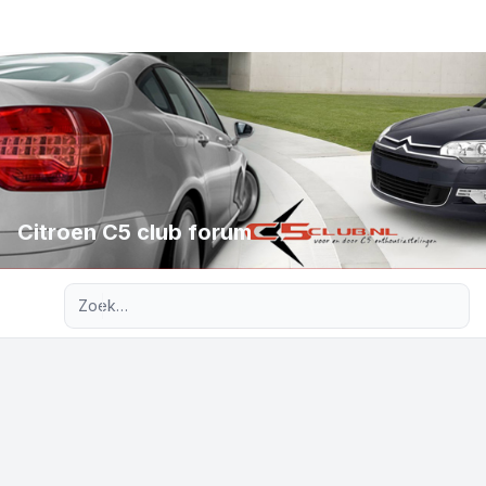
Citroen C5 club forum
Uitgebreid zoeken