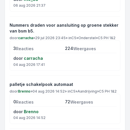
06 aug 2026 21:37
Nummers draden voor aansluiting op groene stekker
van bsm b5.
door
carracha
»
29 jul 2026 23:45
» in
C5
»
Onderstel
»
C5 PH 1&2
3
224
Reacties
Weergaves
door
carracha
04 aug 2026 17:41
palletje schakelpook automaat
door
Brenno
»
04 aug 2026 14:52
» in
C5
»
Aandrijving
»
C5 PH 1&2
0
72
Reacties
Weergaves
door
Brenno
04 aug 2026 14:52