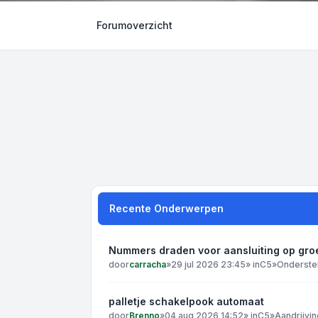
Forumoverzicht
Recente Onderwerpen
Nummers draden voor aansluiting op gro
door
carracha
»
29 jul 2026 23:45
» in
C5
»
Onderste
palletje schakelpook automaat
door
Brenno
»
04 aug 2026 14:52
» in
C5
»
Aandrijvin