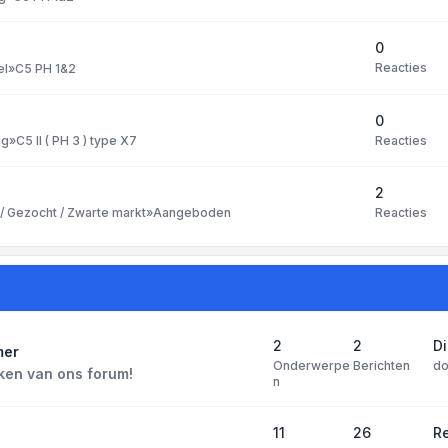
0
Reacties
el
»
C5 PH 1&2
0
Reacties
ng
»
C5 II ( PH 3 ) type X7
2
Reacties
 Gezocht / Zwarte markt
»
Aangeboden
2
2
D
mer
Onderwerpe
Berichten
d
ken van ons forum!
n
11
26
Re