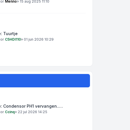
oor
Menno
»
15 aug 2025 11:10
: Tuurtje
oor
C5HDI110
»
01 jun 2026 10:29
e: Condensor PH1 vervangen..…
oor
Ccinq
»
22 jul 2026 14:25