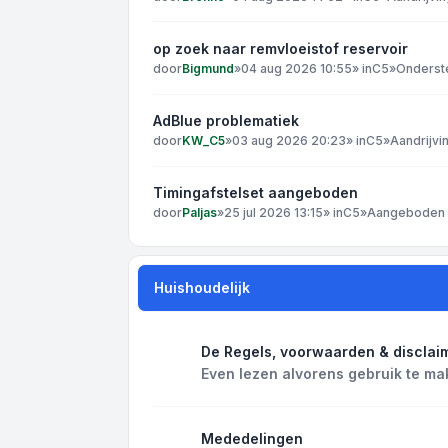
op zoek naar remvloeistof reservoir
door
Bigmund
»
04 aug 2026 10:55
» in
C5
»
Onderst
AdBlue problematiek
door
KW_C5
»
03 aug 2026 20:23
» in
C5
»
Aandrijvi
Timingafstelset aangeboden
door
Paljas
»
25 jul 2026 13:15
» in
C5
»
Aangeboden /
Huishoudelijk
De Regels, voorwaarden & disclai
Even lezen alvorens gebruik te ma
Mededelingen