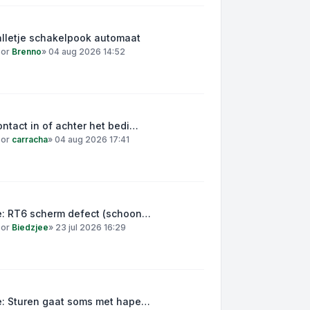
alletje schakelpook automaat
oor
Brenno
»
04 aug 2026 14:52
ntact in of achter het bedi…
oor
carracha
»
04 aug 2026 17:41
e: RT6 scherm defect (schoon…
oor
Biedzjee
»
23 jul 2026 16:29
e: Sturen gaat soms met hape…