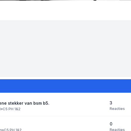
3
ene stekker van bsm b5.
Reacties
l
»
C5 PH 1&2
0
Reacties
g
»
C5 PH 1&2