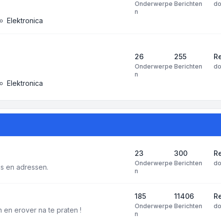
Onderwerpe
Berichten
d
n
Elektronica
26
255
R
Onderwerpe
Berichten
d
n
Elektronica
23
300
Re
Onderwerpe
Berichten
d
tes en adressen.
n
185
11406
Re
Onderwerpe
Berichten
d
 en erover na te praten !
n