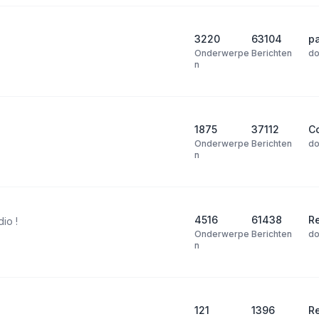
3220
63104
p
Onderwerpe
Berichten
d
n
1875
37112
Co
Onderwerpe
Berichten
d
n
4516
61438
R
dio !
Onderwerpe
Berichten
d
n
121
1396
R