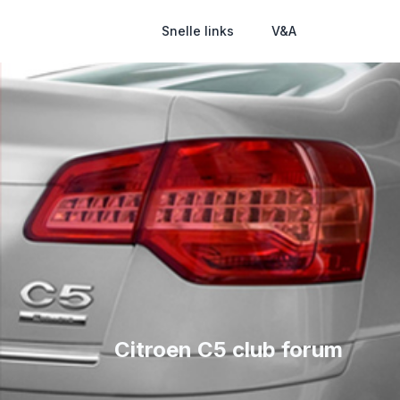
Snelle links
V&A
Citroen C5 club forum