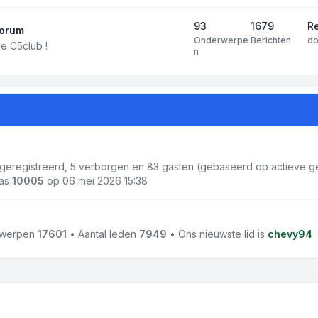
93
1679
R
forum
Onderwerpe
Berichten
d
e C5club !
n
1 geregistreerd, 5 verborgen en 83 gasten (gebaseerd op actieve ge
was
10005
op 06 mei 2026 15:38
rwerpen
17601
• Aantal leden
7949
• Ons nieuwste lid is
chevy94