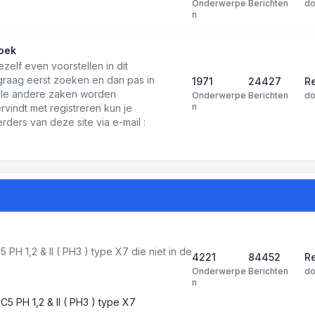
Onderwerpe
Berichten
d
n
oek
ezelf even voorstellen in dit
 graag eerst zoeken en dan pas in
1971
24427
Re
 alle andere zaken worden
Onderwerpe
Berichten
d
n
rvindt met registreren kun je
ders van deze site via e-mail :
PH 1,2 & II ( PH3 ) type X7 die niet in de
4221
84452
R
Onderwerpe
Berichten
d
n
C5 PH 1,2 & II ( PH3 ) type X7