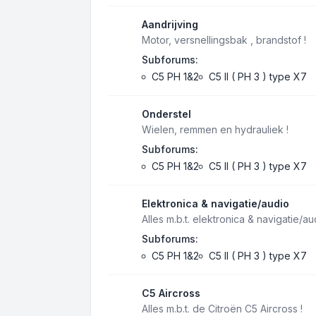
Aandrijving
Motor, versnellingsbak , brandstof !
Subforums:
C5 PH 1&2
C5 II ( PH 3 ) type X7
Onderstel
Wielen, remmen en hydrauliek !
Subforums:
C5 PH 1&2
C5 II ( PH 3 ) type X7
Elektronica & navigatie/audio
Alles m.b.t. elektronica & navigatie/au
Subforums:
C5 PH 1&2
C5 II ( PH 3 ) type X7
C5 Aircross
Alles m.b.t. de Citroën C5 Aircross !