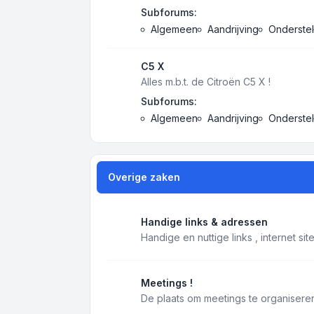
Subforums:
Algemeen
Aandrijving
Onderstel
C5 X
Alles m.b.t. de Citroën C5 X !
Subforums:
Algemeen
Aandrijving
Onderstel
Overige zaken
Handige links & adressen
Handige en nuttige links , internet si
Meetings !
De plaats om meetings te organiseren