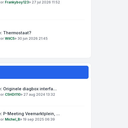
oor
Frankyboy123
»
27 jul 2026 11:52
e: Thermostaat?
oor
WilC5
»
30 jun 2026 21:45
: Originele diagbox interfa…
oor
C5HDI110
»
27 aug 2024 13:32
: P-Meeting Veemarktplein, …
oor
Michel_B
»
19 sep 2025 06:39