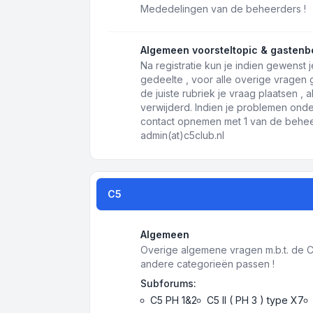
Mededelingen van de beheerders !
Algemeen voorsteltopic & gastenb
Na registratie kun je indien gewenst j
gedeelte , voor alle overige vragen
de juiste rubriek je vraag plaatsen ,
verwijderd. Indien je problemen onde
contact opnemen met 1 van de beheer
admin(at)c5club.nl
C5
Algemeen
Overige algemene vragen m.b.t. de C5 
andere categorieën passen !
Subforums:
C5 PH 1&2
C5 II ( PH 3 ) type X7