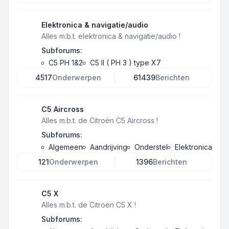
Elektronica & navigatie/audio
Alles m.b.t. elektronica & navigatie/audio !
Subforums:
C5 PH 1&2
C5 II ( PH 3 ) type X7
4517
Onderwerpen
61439
Berichten
C5 Aircross
Alles m.b.t. de Citroën C5 Aircross !
Subforums:
Algemeen
Aandrijving
Onderstel
Elektronica
121
Onderwerpen
1396
Berichten
C5 X
Alles m.b.t. de Citroën C5 X !
Subforums: