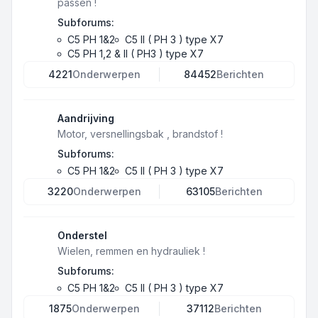
passen !
Subforums:
C5 PH 1&2
C5 II ( PH 3 ) type X7
C5 PH 1,2 & II ( PH3 ) type X7
4221
Onderwerpen
84452
Berichten
Aandrijving
Motor, versnellingsbak , brandstof !
Subforums:
C5 PH 1&2
C5 II ( PH 3 ) type X7
3220
Onderwerpen
63105
Berichten
Onderstel
Wielen, remmen en hydrauliek !
Subforums:
C5 PH 1&2
C5 II ( PH 3 ) type X7
1875
Onderwerpen
37112
Berichten