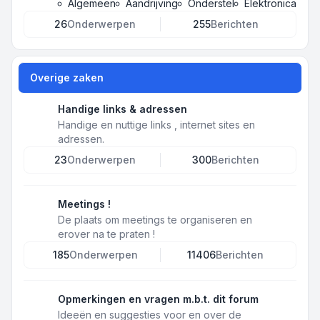
Algemeen
Aandrijving
Onderstel
Elektronica
26
Onderwerpen
255
Berichten
Overige zaken
Handige links & adressen
Handige en nuttige links , internet sites en
adressen.
23
Onderwerpen
300
Berichten
Meetings !
De plaats om meetings te organiseren en
erover na te praten !
185
Onderwerpen
11406
Berichten
Opmerkingen en vragen m.b.t. dit forum
Ideeën en suggesties voor en over de