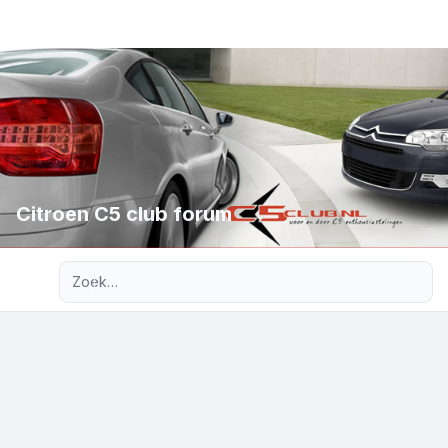
Citroen C5 club forum
Uitgebreid zoeken