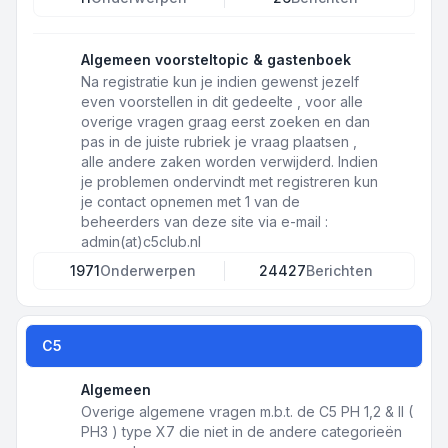
Algemeen voorsteltopic & gastenboek
Na registratie kun je indien gewenst jezelf
even voorstellen in dit gedeelte , voor alle
overige vragen graag eerst zoeken en dan
pas in de juiste rubriek je vraag plaatsen ,
alle andere zaken worden verwijderd. Indien
je problemen ondervindt met registreren kun
je contact opnemen met 1 van de
beheerders van deze site via e-mail :
admin(at)c5club.nl
1971
Onderwerpen
24427
Berichten
C5
Algemeen
Overige algemene vragen m.b.t. de C5 PH 1,2 & II (
PH3 ) type X7 die niet in de andere categorieën