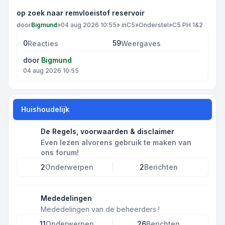
op zoek naar remvloeistof reservoir
door
Bigmund
»
04 aug 2026 10:55
» in
C5
»
Onderstel
»
C5 PH 1&2
0
59
Reacties
Weergaves
door
Bigmund
04 aug 2026 10:55
Huishoudelijk
De Regels, voorwaarden & disclaimer
Even lezen alvorens gebruik te maken van
ons forum!
2
Onderwerpen
2
Berichten
Mededelingen
Mededelingen van de beheerders !
11
Onderwerpen
26
Berichten