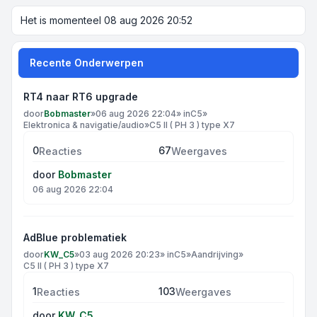
Het is momenteel 08 aug 2026 20:52
Recente Onderwerpen
RT4 naar RT6 upgrade
door
Bobmaster
»
06 aug 2026 22:04
» in
C5
»
Elektronica & navigatie/audio
»
C5 II ( PH 3 ) type X7
0
67
Reacties
Weergaves
door
Bobmaster
06 aug 2026 22:04
AdBlue problematiek
door
KW_C5
»
03 aug 2026 20:23
» in
C5
»
Aandrijving
»
C5 II ( PH 3 ) type X7
1
103
Reacties
Weergaves
door
KW_C5