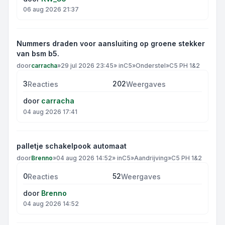
06 aug 2026 21:37
Nummers draden voor aansluiting op groene stekker
van bsm b5.
door
carracha
»
29 jul 2026 23:45
» in
C5
»
Onderstel
»
C5 PH 1&2
3
202
Reacties
Weergaves
door
carracha
04 aug 2026 17:41
palletje schakelpook automaat
door
Brenno
»
04 aug 2026 14:52
» in
C5
»
Aandrijving
»
C5 PH 1&2
0
52
Reacties
Weergaves
door
Brenno
04 aug 2026 14:52