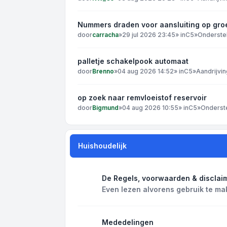
Nummers draden voor aansluiting op gro
door
carracha
»
29 jul 2026 23:45
» in
C5
»
Onderste
palletje schakelpook automaat
door
Brenno
»
04 aug 2026 14:52
» in
C5
»
Aandrijvin
op zoek naar remvloeistof reservoir
door
Bigmund
»
04 aug 2026 10:55
» in
C5
»
Onderst
Huishoudelijk
De Regels, voorwaarden & disclai
Even lezen alvorens gebruik te ma
Mededelingen