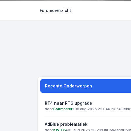
Forumoverzicht
Recente Onderwerpen
RT4 naar RT6 upgrade
door
Bobmaster
»
06 aug 2026 22:04
» in
C5
»
Elekt
AdBlue problematiek
door
KW_C5
»
03 aug 2026 20:23
» in
C5
»
Aandrijvi