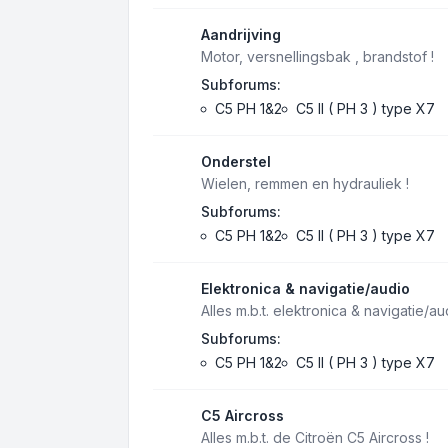
Aandrijving
Motor, versnellingsbak , brandstof !
Subforums:
C5 PH 1&2
C5 II ( PH 3 ) type X7
Onderstel
Wielen, remmen en hydrauliek !
Subforums:
C5 PH 1&2
C5 II ( PH 3 ) type X7
Elektronica & navigatie/audio
Alles m.b.t. elektronica & navigatie/au
Subforums:
C5 PH 1&2
C5 II ( PH 3 ) type X7
C5 Aircross
Alles m.b.t. de Citroën C5 Aircross !