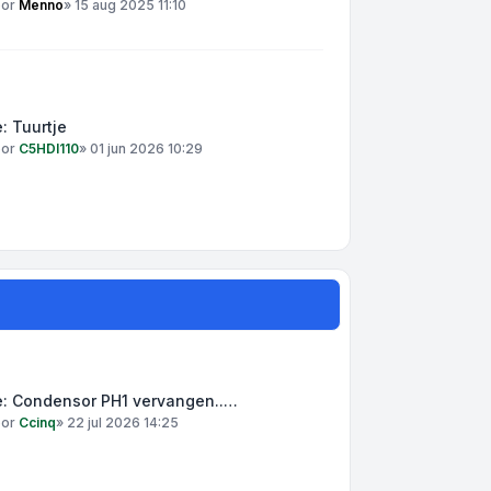
oor
Menno
»
15 aug 2025 11:10
: Tuurtje
oor
C5HDI110
»
01 jun 2026 10:29
e: Condensor PH1 vervangen..…
oor
Ccinq
»
22 jul 2026 14:25