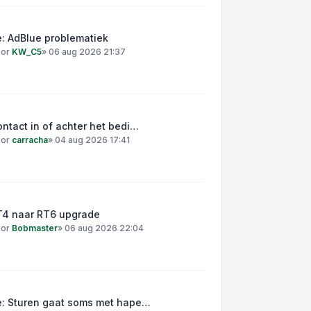
: AdBlue problematiek
oor
KW_C5
»
06 aug 2026 21:37
ntact in of achter het bedi…
oor
carracha
»
04 aug 2026 17:41
T4 naar RT6 upgrade
oor
Bobmaster
»
06 aug 2026 22:04
e: Sturen gaat soms met hape…