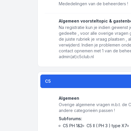
Mededelingen van de beheerders !
Algemeen voorsteltopic & gastenb
Na registratie kun je indien gewenst j
gedeelte , voor alle overige vragen
de juiste rubriek je vraag plaatsen ,
verwijderd. Indien je problemen onde
contact opnemen met 1 van de beheer
admin(at)c5club.nl
C5
Algemeen
Overige algemene vragen m.b.t. de C5 
andere categorieën passen !
Subforums:
C5 PH 1&2
C5 II ( PH 3 ) type X7