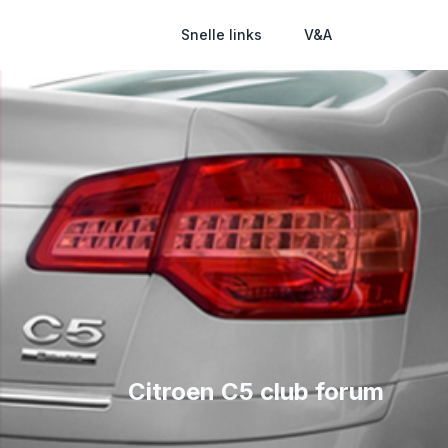
Snelle links
V&A
Citroen C5 club forum