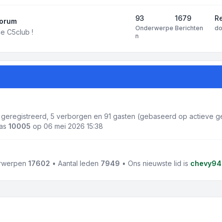
93
1679
R
forum
Onderwerpe
Berichten
d
e C5club !
n
2 geregistreerd, 5 verborgen en 91 gasten (gebaseerd op actieve ge
was
10005
op 06 mei 2026 15:38
erwerpen
17602
• Aantal leden
7949
• Ons nieuwste lid is
chevy94