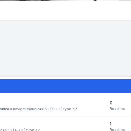
0
Reacties
ronica & navigatie/audio
»
C5 II ( PH 3 ) type X7
1
Reacties
ng
»
C5 II ( PH 3 ) type X7