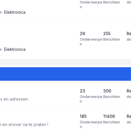
Onderwerpe
Berichten
d
n
Elektronica
26
255
R
Onderwerpe
Berichten
d
n
Elektronica
23
300
Re
Onderwerpe
Berichten
d
tes en adressen.
n
185
11406
Re
Onderwerpe
Berichten
d
 en erover na te praten !
n