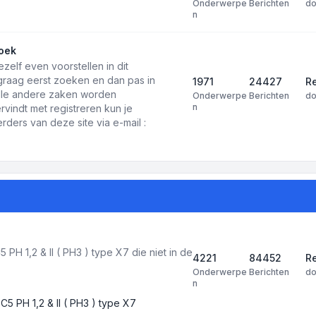
Onderwerpe
Berichten
d
n
oek
ezelf even voorstellen in dit
 graag eerst zoeken en dan pas in
1971
24427
Re
 alle andere zaken worden
Onderwerpe
Berichten
d
n
rvindt met registreren kun je
ders van deze site via e-mail :
PH 1,2 & II ( PH3 ) type X7 die niet in de
4221
84452
R
Onderwerpe
Berichten
d
n
C5 PH 1,2 & II ( PH3 ) type X7