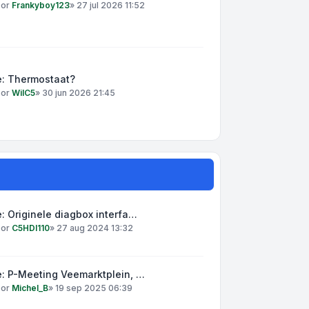
oor
Frankyboy123
»
27 jul 2026 11:52
e: Thermostaat?
oor
WilC5
»
30 jun 2026 21:45
: Originele diagbox interfa…
oor
C5HDI110
»
27 aug 2024 13:32
: P-Meeting Veemarktplein, …
oor
Michel_B
»
19 sep 2025 06:39