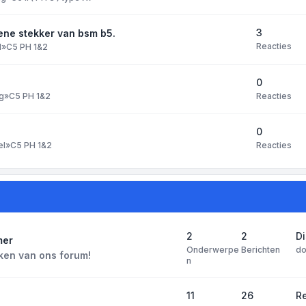
3
ene stekker van bsm b5.
Reacties
l
»
C5 PH 1&2
0
Reacties
g
»
C5 PH 1&2
0
Reacties
el
»
C5 PH 1&2
2
2
D
mer
Onderwerpe
Berichten
d
ken van ons forum!
n
11
26
Re