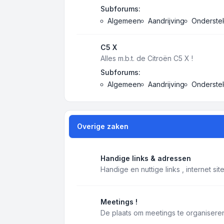
Subforums:
Algemeen
Aandrijving
Onderstel
C5 X
Alles m.b.t. de Citroën C5 X !
Subforums:
Algemeen
Aandrijving
Onderstel
Overige zaken
Handige links & adressen
Handige en nuttige links , internet si
Meetings !
De plaats om meetings te organiseren