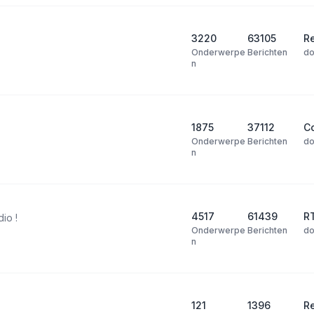
3220
63105
Re
Onderwerpe
Berichten
d
n
1875
37112
Co
Onderwerpe
Berichten
d
n
4517
61439
R
dio !
Onderwerpe
Berichten
d
n
121
1396
R