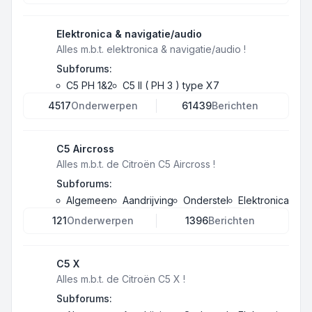
Elektronica & navigatie/audio
Alles m.b.t. elektronica & navigatie/audio !
Subforums:
C5 PH 1&2
C5 II ( PH 3 ) type X7
4517
Onderwerpen
61439
Berichten
C5 Aircross
Alles m.b.t. de Citroën C5 Aircross !
Subforums:
Algemeen
Aandrijving
Onderstel
Elektronica
121
Onderwerpen
1396
Berichten
C5 X
Alles m.b.t. de Citroën C5 X !
Subforums: