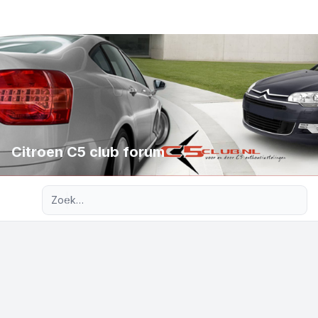
Citroen C5 club forum
Uitgebreid zoeken