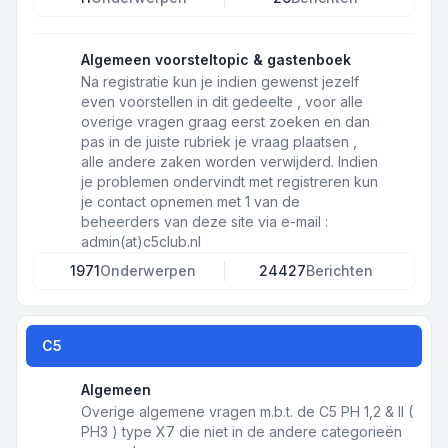
Algemeen voorsteltopic & gastenboek
Na registratie kun je indien gewenst jezelf
even voorstellen in dit gedeelte , voor alle
overige vragen graag eerst zoeken en dan
pas in de juiste rubriek je vraag plaatsen ,
alle andere zaken worden verwijderd. Indien
je problemen ondervindt met registreren kun
je contact opnemen met 1 van de
beheerders van deze site via e-mail :
admin(at)c5club.nl
1971
Onderwerpen
24427
Berichten
C5
Algemeen
Overige algemene vragen m.b.t. de C5 PH 1,2 & II (
PH3 ) type X7 die niet in de andere categorieën