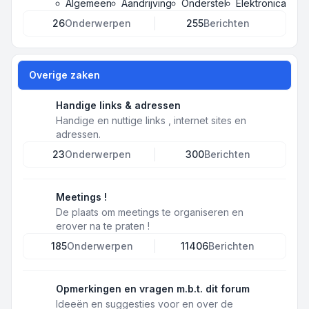
Algemeen
Aandrijving
Onderstel
Elektronica
26
Onderwerpen
255
Berichten
Overige zaken
Handige links & adressen
Handige en nuttige links , internet sites en
adressen.
23
Onderwerpen
300
Berichten
Meetings !
De plaats om meetings te organiseren en
erover na te praten !
185
Onderwerpen
11406
Berichten
Opmerkingen en vragen m.b.t. dit forum
Ideeën en suggesties voor en over de