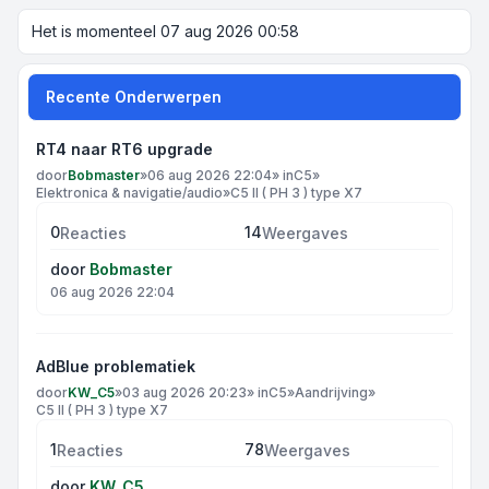
Het is momenteel 07 aug 2026 00:58
Recente Onderwerpen
RT4 naar RT6 upgrade
door
Bobmaster
»
06 aug 2026 22:04
» in
C5
»
Elektronica & navigatie/audio
»
C5 II ( PH 3 ) type X7
0
14
Reacties
Weergaves
door
Bobmaster
06 aug 2026 22:04
AdBlue problematiek
door
KW_C5
»
03 aug 2026 20:23
» in
C5
»
Aandrijving
»
C5 II ( PH 3 ) type X7
1
78
Reacties
Weergaves
door
KW_C5