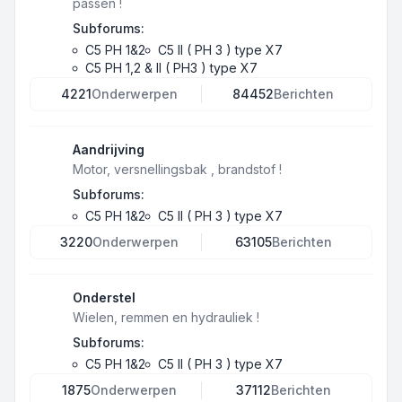
passen !
Subforums:
C5 PH 1&2
C5 II ( PH 3 ) type X7
C5 PH 1,2 & II ( PH3 ) type X7
4221
Onderwerpen
84452
Berichten
Aandrijving
Motor, versnellingsbak , brandstof !
Subforums:
C5 PH 1&2
C5 II ( PH 3 ) type X7
3220
Onderwerpen
63105
Berichten
Onderstel
Wielen, remmen en hydrauliek !
Subforums:
C5 PH 1&2
C5 II ( PH 3 ) type X7
1875
Onderwerpen
37112
Berichten