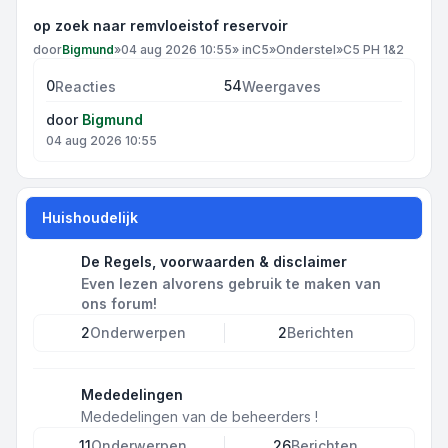
op zoek naar remvloeistof reservoir
door
Bigmund
»
04 aug 2026 10:55
» in
C5
»
Onderstel
»
C5 PH 1&2
0
54
Reacties
Weergaves
door
Bigmund
04 aug 2026 10:55
Huishoudelijk
De Regels, voorwaarden & disclaimer
Even lezen alvorens gebruik te maken van
ons forum!
2
Onderwerpen
2
Berichten
Mededelingen
Mededelingen van de beheerders !
11
Onderwerpen
26
Berichten