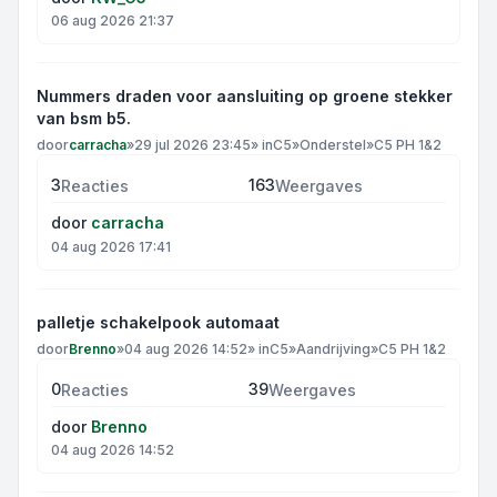
06 aug 2026 21:37
Nummers draden voor aansluiting op groene stekker
van bsm b5.
door
carracha
»
29 jul 2026 23:45
» in
C5
»
Onderstel
»
C5 PH 1&2
3
163
Reacties
Weergaves
door
carracha
04 aug 2026 17:41
palletje schakelpook automaat
door
Brenno
»
04 aug 2026 14:52
» in
C5
»
Aandrijving
»
C5 PH 1&2
0
39
Reacties
Weergaves
door
Brenno
04 aug 2026 14:52