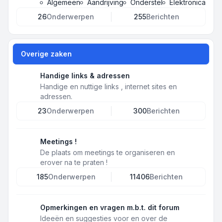
Algemeen
Aandrijving
Onderstel
Elektronica
26
Onderwerpen
255
Berichten
Overige zaken
Handige links & adressen
Handige en nuttige links , internet sites en
adressen.
23
Onderwerpen
300
Berichten
Meetings !
De plaats om meetings te organiseren en
erover na te praten !
185
Onderwerpen
11406
Berichten
Opmerkingen en vragen m.b.t. dit forum
Ideeën en suggesties voor en over de