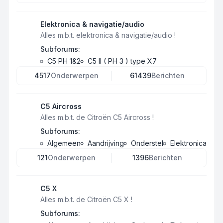
Elektronica & navigatie/audio
Alles m.b.t. elektronica & navigatie/audio !
Subforums:
C5 PH 1&2
C5 II ( PH 3 ) type X7
4517
Onderwerpen
61439
Berichten
C5 Aircross
Alles m.b.t. de Citroën C5 Aircross !
Subforums:
Algemeen
Aandrijving
Onderstel
Elektronica
121
Onderwerpen
1396
Berichten
C5 X
Alles m.b.t. de Citroën C5 X !
Subforums: