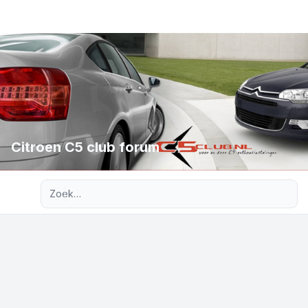
Citroen C5 club forum
Uitgebreid zoeken