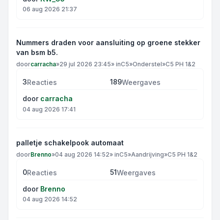
06 aug 2026 21:37
Nummers draden voor aansluiting op groene stekker
van bsm b5.
door
carracha
»
29 jul 2026 23:45
» in
C5
»
Onderstel
»
C5 PH 1&2
3
189
Reacties
Weergaves
door
carracha
04 aug 2026 17:41
palletje schakelpook automaat
door
Brenno
»
04 aug 2026 14:52
» in
C5
»
Aandrijving
»
C5 PH 1&2
0
51
Reacties
Weergaves
door
Brenno
04 aug 2026 14:52