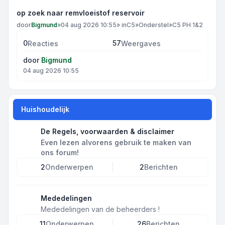
op zoek naar remvloeistof reservoir
door
Bigmund
»
04 aug 2026 10:55
» in
C5
»
Onderstel
»
C5 PH 1&2
0
57
Reacties
Weergaves
door
Bigmund
04 aug 2026 10:55
Huishoudelijk
De Regels, voorwaarden & disclaimer
Even lezen alvorens gebruik te maken van
ons forum!
2
Onderwerpen
2
Berichten
Mededelingen
Mededelingen van de beheerders !
11
Onderwerpen
26
Berichten