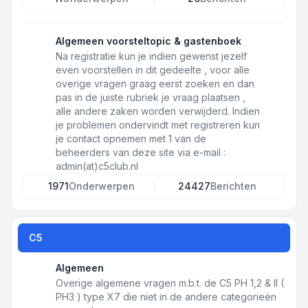
Algemeen voorsteltopic & gastenboek
Na registratie kun je indien gewenst jezelf
even voorstellen in dit gedeelte , voor alle
overige vragen graag eerst zoeken en dan
pas in de juiste rubriek je vraag plaatsen ,
alle andere zaken worden verwijderd. Indien
je problemen ondervindt met registreren kun
je contact opnemen met 1 van de
beheerders van deze site via e-mail :
admin(at)c5club.nl
1971
Onderwerpen
24427
Berichten
C5
Algemeen
Overige algemene vragen m.b.t. de C5 PH 1,2 & II (
PH3 ) type X7 die niet in de andere categorieën