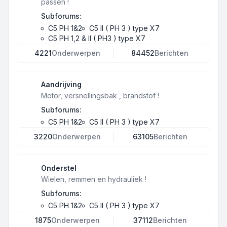
passen !
Subforums:
C5 PH 1&2
C5 II ( PH 3 ) type X7
C5 PH 1,2 & II ( PH3 ) type X7
4221
Onderwerpen
84452
Berichten
Aandrijving
Motor, versnellingsbak , brandstof !
Subforums:
C5 PH 1&2
C5 II ( PH 3 ) type X7
3220
Onderwerpen
63105
Berichten
Onderstel
Wielen, remmen en hydrauliek !
Subforums:
C5 PH 1&2
C5 II ( PH 3 ) type X7
1875
Onderwerpen
37112
Berichten