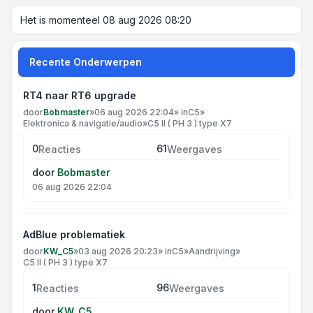
Het is momenteel 08 aug 2026 08:20
Recente Onderwerpen
RT4 naar RT6 upgrade
door
Bobmaster
»
06 aug 2026 22:04
» in
C5
»
Elektronica & navigatie/audio
»
C5 II ( PH 3 ) type X7
0
61
Reacties
Weergaves
door
Bobmaster
06 aug 2026 22:04
AdBlue problematiek
door
KW_C5
»
03 aug 2026 20:23
» in
C5
»
Aandrijving
»
C5 II ( PH 3 ) type X7
1
96
Reacties
Weergaves
door
KW_C5