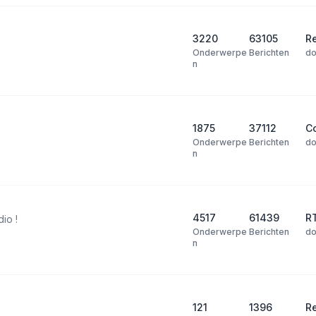
3220
63105
Re
Onderwerpe
Berichten
d
n
1875
37112
Co
Onderwerpe
Berichten
d
n
4517
61439
R
dio !
Onderwerpe
Berichten
d
n
121
1396
R