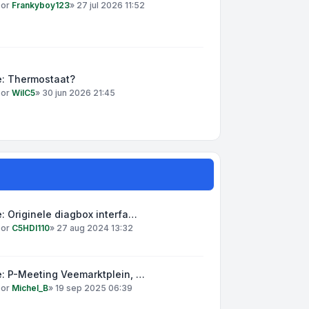
oor
Frankyboy123
»
27 jul 2026 11:52
e: Thermostaat?
oor
WilC5
»
30 jun 2026 21:45
: Originele diagbox interfa…
oor
C5HDI110
»
27 aug 2024 13:32
: P-Meeting Veemarktplein, …
oor
Michel_B
»
19 sep 2025 06:39