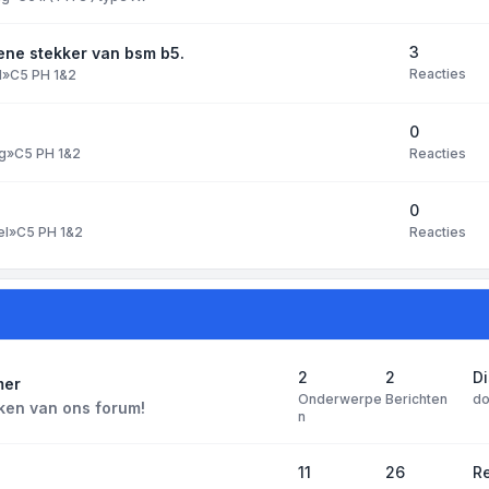
3
ene stekker van bsm b5.
Reacties
l
»
C5 PH 1&2
0
Reacties
g
»
C5 PH 1&2
0
Reacties
el
»
C5 PH 1&2
2
2
D
mer
Onderwerpe
Berichten
d
ken van ons forum!
n
11
26
Re