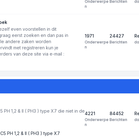
Onderwerpe
Berichten
d
n
oek
ezelf even voorstellen in dit
 graag eerst zoeken en dan pas in
1971
24427
Re
 alle andere zaken worden
Onderwerpe
Berichten
d
n
rvindt met registreren kun je
ders van deze site via e-mail :
PH 1,2 & II ( PH3 ) type X7 die niet in de
4221
84452
R
Onderwerpe
Berichten
d
n
C5 PH 1,2 & II ( PH3 ) type X7