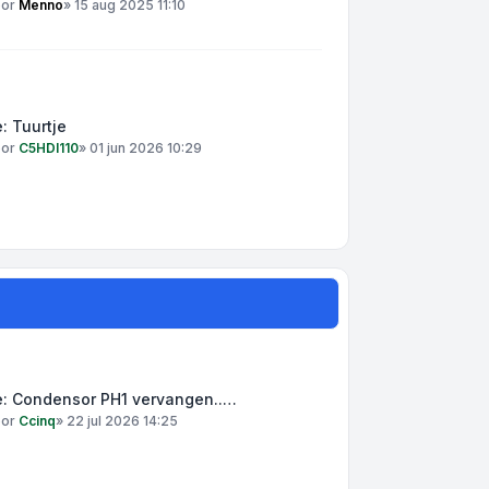
oor
Menno
»
15 aug 2025 11:10
: Tuurtje
oor
C5HDI110
»
01 jun 2026 10:29
e: Condensor PH1 vervangen..…
oor
Ccinq
»
22 jul 2026 14:25