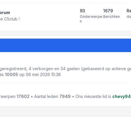
93
1679
R
forum
Onderwerpe
Berichten
d
e C5club !
n
1 geregistreerd, 4 verborgen en 34 gasten (gebaseerd op actieve ge
was
10005
op 06 mei 2026 15:38
erwerpen
17602
• Aantal leden
7949
• Ons nieuwste lid is
chevy94