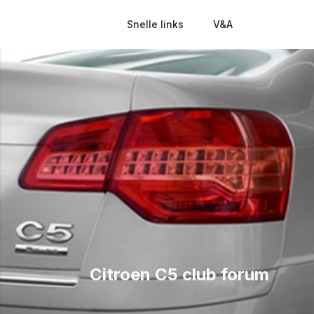
Snelle links
V&A
Citroen C5 club forum