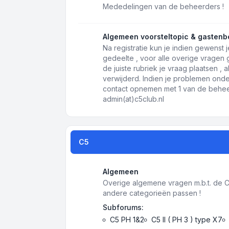
Mededelingen van de beheerders !
Algemeen voorsteltopic & gastenb
Na registratie kun je indien gewenst j
gedeelte , voor alle overige vragen
de juiste rubriek je vraag plaatsen ,
verwijderd. Indien je problemen onde
contact opnemen met 1 van de beheer
admin(at)c5club.nl
C5
Algemeen
Overige algemene vragen m.b.t. de C5 
andere categorieën passen !
Subforums:
C5 PH 1&2
C5 II ( PH 3 ) type X7