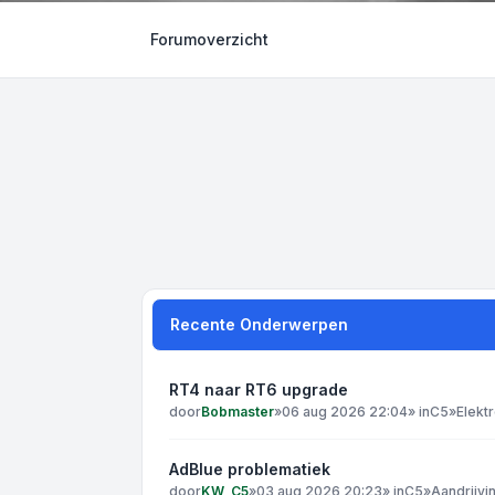
Forumoverzicht
Recente Onderwerpen
RT4 naar RT6 upgrade
door
Bobmaster
»
06 aug 2026 22:04
» in
C5
»
Elekt
AdBlue problematiek
door
KW_C5
»
03 aug 2026 20:23
» in
C5
»
Aandrijvi