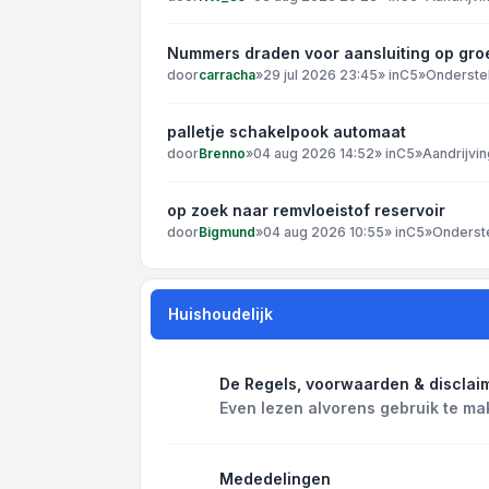
Nummers draden voor aansluiting op gro
door
carracha
»
29 jul 2026 23:45
» in
C5
»
Onderste
palletje schakelpook automaat
door
Brenno
»
04 aug 2026 14:52
» in
C5
»
Aandrijvin
op zoek naar remvloeistof reservoir
door
Bigmund
»
04 aug 2026 10:55
» in
C5
»
Onderst
Huishoudelijk
De Regels, voorwaarden & disclai
Even lezen alvorens gebruik te ma
Mededelingen