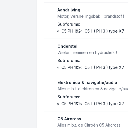
Aandrijving
Motor, versnellingsbak , brandstof !
Subforums:
C5 PH 1&2
C5 II ( PH 3 ) type X7
Onderstel
Wielen, remmen en hydrauliek !
Subforums:
C5 PH 1&2
C5 II ( PH 3 ) type X7
Elektronica & navigatie/audio
Alles m.b.t. elektronica & navigatie/au
Subforums:
C5 PH 1&2
C5 II ( PH 3 ) type X7
C5 Aircross
Alles m.b.t. de Citroën C5 Aircross !