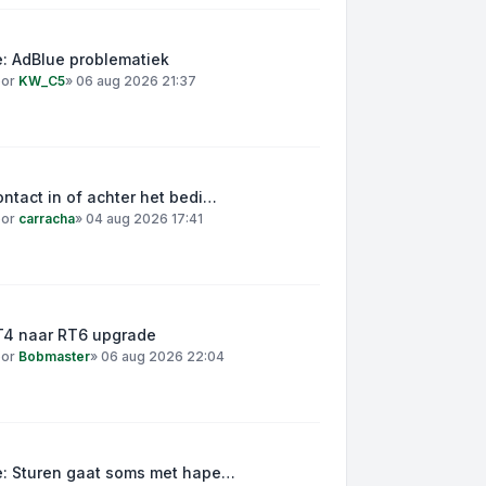
: AdBlue problematiek
oor
KW_C5
»
06 aug 2026 21:37
ntact in of achter het bedi…
oor
carracha
»
04 aug 2026 17:41
T4 naar RT6 upgrade
oor
Bobmaster
»
06 aug 2026 22:04
e: Sturen gaat soms met hape…