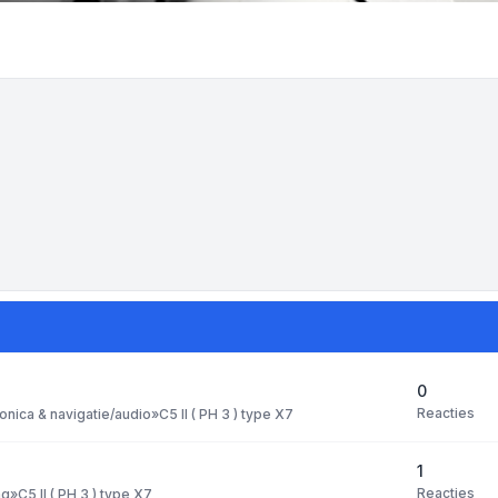
0
Reacties
ronica & navigatie/audio
»
C5 II ( PH 3 ) type X7
1
Reacties
ng
»
C5 II ( PH 3 ) type X7