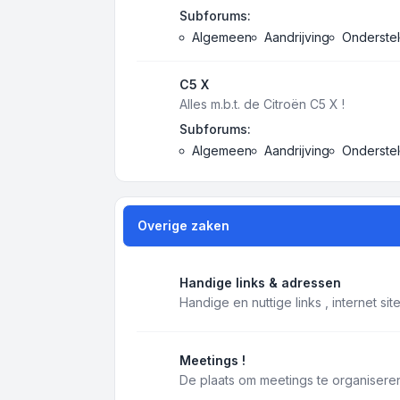
Subforums:
Algemeen
Aandrijving
Onderstel
C5 X
Alles m.b.t. de Citroën C5 X !
Subforums:
Algemeen
Aandrijving
Onderstel
Overige zaken
Handige links & adressen
Handige en nuttige links , internet si
Meetings !
De plaats om meetings te organiseren