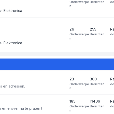
Onderwerpe
Berichten
d
n
Elektronica
26
255
R
Onderwerpe
Berichten
d
n
Elektronica
23
300
Re
Onderwerpe
Berichten
d
tes en adressen.
n
185
11406
Re
Onderwerpe
Berichten
d
 en erover na te praten !
n