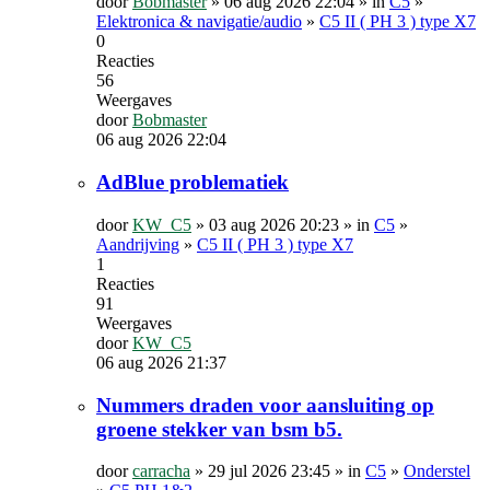
door
Bobmaster
»
06 aug 2026 22:04
» in
C5
»
Elektronica & navigatie/audio
»
C5 II ( PH 3 ) type X7
0
Reacties
56
Weergaves
door
Bobmaster
06 aug 2026 22:04
AdBlue problematiek
door
KW_C5
»
03 aug 2026 20:23
» in
C5
»
Aandrijving
»
C5 II ( PH 3 ) type X7
1
Reacties
91
Weergaves
door
KW_C5
06 aug 2026 21:37
Nummers draden voor aansluiting op
groene stekker van bsm b5.
door
carracha
»
29 jul 2026 23:45
» in
C5
»
Onderstel