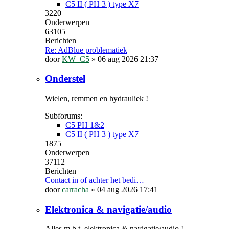
C5 II ( PH 3 ) type X7
3220
Onderwerpen
63105
Berichten
Re: AdBlue problematiek
door
KW_C5
»
06 aug 2026 21:37
Onderstel
Wielen, remmen en hydrauliek !
Subforums:
C5 PH 1&2
C5 II ( PH 3 ) type X7
1875
Onderwerpen
37112
Berichten
Contact in of achter het bedi…
door
carracha
»
04 aug 2026 17:41
Elektronica & navigatie/audio
Alles m.b.t. elektronica & navigatie/audio !