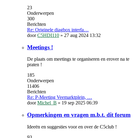
23
Onderwerpen
300
Berichten
Re: Originele diagbox interfa…
door
C5HDI110
»
27 aug 2024 13:32
Meetings !
De plaats om meetings te organiseren en erover na te
praten !
185
Onderwerpen
11406
Berichten
Re: P-Meeting Veemarktplein, …
door
Michel_B
»
19 sep 2025 06:39
Opmerkingen en vragen m.b.t. dit forum
Ideeën en suggesties voor en over de C5club !
93