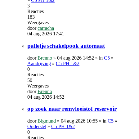
»
C5 PH 1&2
3
Reacties
183
Weergaves
door
carracha
04 aug 2026 17:41
palletje schakelpook automaat
door
Brenno
»
04 aug 2026 14:52
» in
C5
»
Aandrijving
»
C5 PH 1&2
0
Reacties
50
Weergaves
door
Brenno
04 aug 2026 14:52
op zoek naar remvloeistof reservoir
door
Bigmund
»
04 aug 2026 10:55
» in
C5
»
Onderstel
»
C5 PH 1&2
0
Reacties