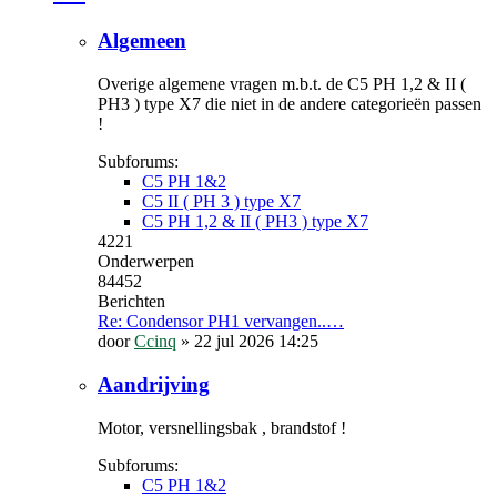
Algemeen
Overige algemene vragen m.b.t. de C5 PH 1,2 & II (
PH3 ) type X7 die niet in de andere categorieën passen
!
Subforums:
C5 PH 1&2
C5 II ( PH 3 ) type X7
C5 PH 1,2 & II ( PH3 ) type X7
4221
Onderwerpen
84452
Berichten
Re: Condensor PH1 vervangen..…
door
Ccinq
»
22 jul 2026 14:25
Aandrijving
Motor, versnellingsbak , brandstof !
Subforums:
C5 PH 1&2