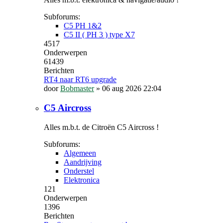
Subforums:
C5 PH 1&2
C5 II ( PH 3 ) type X7
4517
Onderwerpen
61439
Berichten
RT4 naar RT6 upgrade
door
Bobmaster
»
06 aug 2026 22:04
C5 Aircross
Alles m.b.t. de Citroën C5 Aircross !
Subforums:
Algemeen
Aandrijving
Onderstel
Elektronica
121
Onderwerpen
1396
Berichten