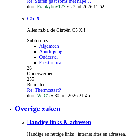
Re: Sturen gaat soms met hape…
door
Frankyboy123
»
27 jul 2026 11:52
C5 X
Alles m.b.t. de Citroën C5 X !
Subforums:
Algemeen
Aandrijving
Onderstel
Elektronica
26
Onderwerpen
255
Berichten
Re: Thermostaat?
door
WilC5
»
30 jun 2026 21:45
Overige zaken
Handige links & adressen
Handige en nuttige links , internet sites en adressen.